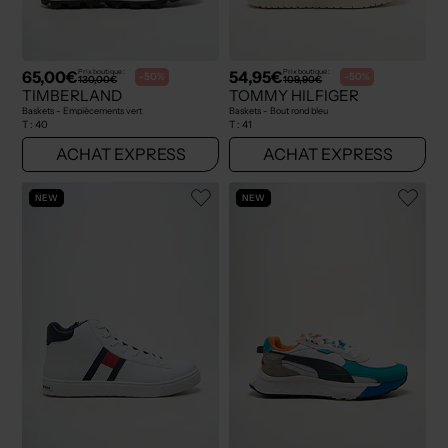
65,00€
54,95€
Prix boutique :
Prix boutique :
-50%
-50%
130,00€
109,90€
TIMBERLAND
TOMMY HILFIGER
Baskets - Empiècements vert
Baskets - Bout rond bleu
T :
40
T :
41
ACHAT EXPRESS
ACHAT EXPRESS
NEW
NEW