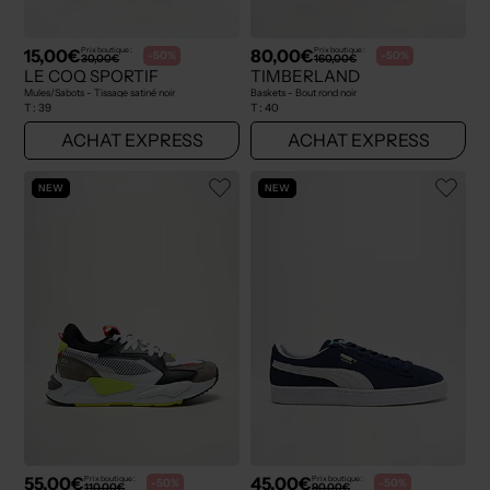
15,00€
80,00€
Prix boutique :
Prix boutique :
-50%
-50%
30,00€
160,00€
LE COQ SPORTIF
TIMBERLAND
Mules/Sabots - Tissage satiné noir
Baskets - Bout rond noir
T :
39
T :
40
ACHAT EXPRESS
ACHAT EXPRESS
NEW
NEW
55,00€
45,00€
Prix boutique :
Prix boutique :
-50%
-50%
110,00€
90,00€