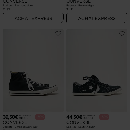
CONVERSE
CONVERSE
Baskets - Bout rond blanc
Baskets - Bout rond gris
T :
37
T :
41
ACHAT EXPRESS
ACHAT EXPRESS
39,50€
44,50€
Prix boutique :
Prix boutique :
-50%
-50%
79,00€
89,00€
CONVERSE
CONVERSE
Baskets - Empiècements noir
Baskets - Bout rond noir