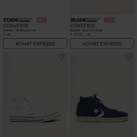
37,50€
39,50€
Prix boutique :
Prix boutique :
-50%
-50%
75,00€
79,00€
CONVERSE
CONVERSE
Baskets - Matière lisse noir
Baskets - Bout rond rouge
T :
45
T :
37 1/2, ... 45
ACHAT EXPRESS
ACHAT EXPRESS