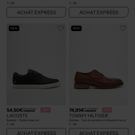
T :
39
T :
40
ACHAT EXPRESS
ACHAT EXPRESS
NEW
NEW
54,50€
74,95€
Prix boutique :
Prix boutique :
-50%
-50%
109,00€
149,90€
LACOSTE
TOMMY HILFIGER
Baskets - Matière lisse noir
Derbies - Type de semelle amortissante marron
T :
40
T :
40
ACHAT EXPRESS
ACHAT EXPRESS