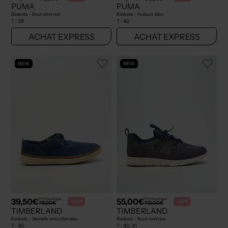
PUMA
PUMA
Baskets - Bout rond noir
Baskets - Nubuck bleu
T :
39
T :
40
ACHAT EXPRESS
ACHAT EXPRESS
NEW
NEW
39,50€
55,00€
Prix boutique :
Prix boutique :
-50%
-50%
79,00€
110,00€
TIMBERLAND
TIMBERLAND
Baskets - Semelle amovible bleu
Baskets - Bout rond gris
T :
40
T :
40, 41