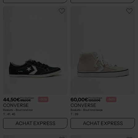
44,50€
60,00€
Prix boutique :
Prix boutique :
-50%
-50%
89,00€
120,00€
CONVERSE
CONVERSE
Baskets - Bout rond noir
Baskets - Bout rond beige
T :
41, 45
T :
39
ACHAT EXPRESS
ACHAT EXPRESS