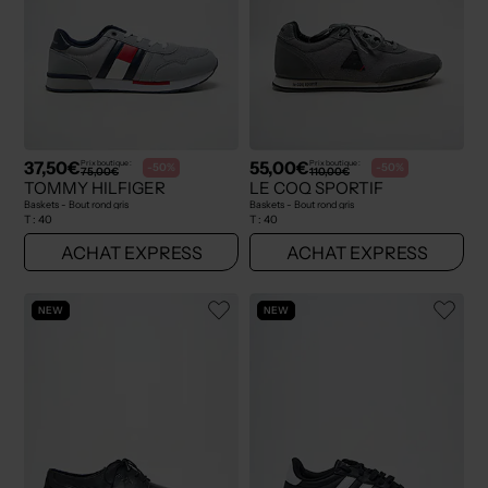
37,50€
55,00€
Prix boutique :
Prix boutique :
-50%
-50%
75,00€
110,00€
TOMMY HILFIGER
LE COQ SPORTIF
Baskets - Bout rond gris
Baskets - Bout rond gris
T :
40
T :
40
ACHAT EXPRESS
ACHAT EXPRESS
NEW
NEW