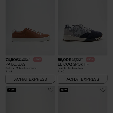
74,50€
55,00€
Prix boutique :
Prix boutique :
-50%
-50%
149,00€
110,00€
PATAUGAS
LE COQ SPORTIF
Baskets - Matière lisse marron
Baskets - Bout rond bleu
T :
44
T :
40
ACHAT EXPRESS
ACHAT EXPRESS
NEW
NEW