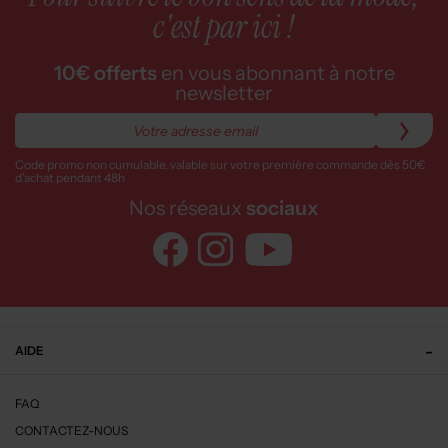
c'est par ici !
10€ offerts
en vous abonnant à notre
newsletter
Code promo non cumulable, valable sur votre première commande dès 50€
d’achat pendant 48h
Nos réseaux
sociaux
AIDE
FAQ
CONTACTEZ-NOUS