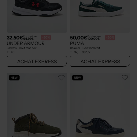
32,50€
50,00€
Prix boutique :
Prix boutique :
-50%
-50%
64,99€
100,00€
UNDER ARMOUR
PUMA
Baskets - Bout rond noir
Baskets - Bout rond vert
T :
43
T :
37, ... 38 1/2
ACHAT EXPRESS
ACHAT EXPRESS
NEW
NEW