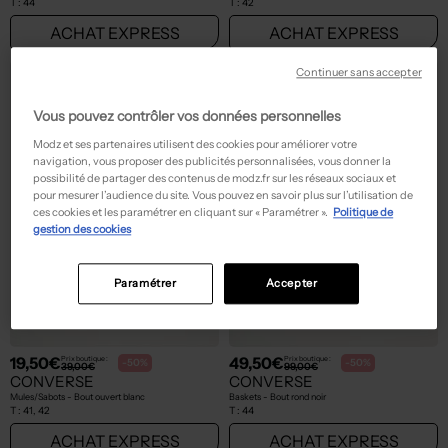
T :
44
T :
42
ACHAT EXPRESS
ACHAT EXPRESS
Continuer sans accepter
Vous pouvez contrôler vos données personnelles
Modz et ses partenaires utilisent des cookies pour améliorer votre
navigation, vous proposer des publicités personnalisées, vous donner la
possibilité de partager des contenus de modz.fr sur les réseaux sociaux et
pour mesurer l’audience du site. Vous pouvez en savoir plus sur l’utilisation de
ces cookies et les paramétrer en cliquant sur « Paramétrer ».
Politique de
gestion des cookies
Paramétrer
Accepter
19,50€
49,50€
Prix boutique :
Prix boutique :
-50%
-50%
39,00€
99,00€
CONVERSE
CONVERSE
Mules/Sabots - Bout ouvert blanc
Baskets - Bout rond noir
T :
41, 42
T :
44
ACHAT EXPRESS
ACHAT EXPRESS