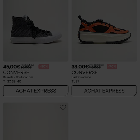
45,00€
33,00€
Prix boutique :
Prix boutique :
-50%
-70%
90,00€
110,00€
CONVERSE
CONVERSE
Baskets - Bout rond gris
Baskets orange
T :
37, 38, 40
T :
37
ACHAT EXPRESS
ACHAT EXPRESS