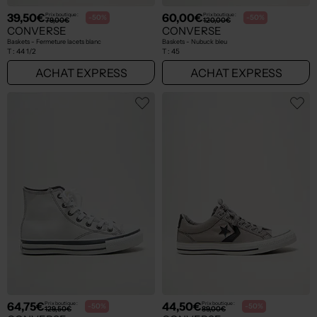
39,50€
60,00€
Prix boutique :
Prix boutique :
-50%
-50%
79,00€
120,00€
CONVERSE
CONVERSE
Baskets - Fermeture lacets blanc
Baskets - Nubuck bleu
T :
44 1/2
T :
45
ACHAT EXPRESS
ACHAT EXPRESS
64,75€
44,50€
Prix boutique :
Prix boutique :
-50%
-50%
129,50€
89,00€