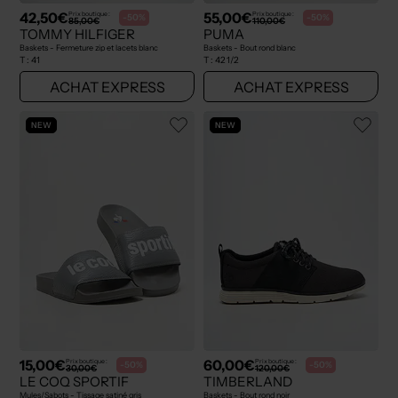
42,50€
55,00€
Prix boutique :
Prix boutique :
-50%
-50%
85,00€
110,00€
TOMMY HILFIGER
PUMA
Baskets - Fermeture zip et lacets blanc
Baskets - Bout rond blanc
T :
41
T :
42 1/2
ACHAT EXPRESS
ACHAT EXPRESS
NEW
NEW
15,00€
60,00€
Prix boutique :
Prix boutique :
-50%
-50%
30,00€
120,00€
LE COQ SPORTIF
TIMBERLAND
Mules/Sabots - Tissage satiné gris
Baskets - Bout rond noir