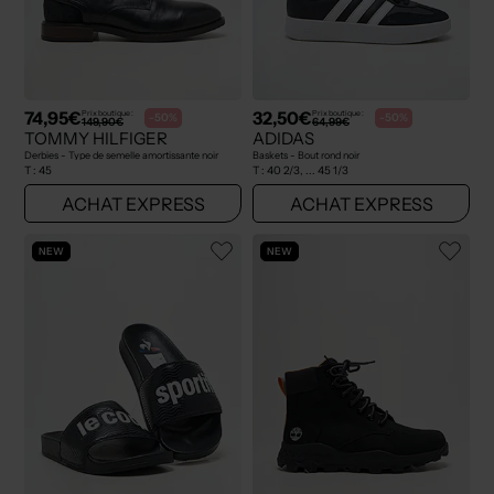
74,95€
32,50€
Prix boutique :
Prix boutique :
-50%
-50%
149,90€
64,99€
TOMMY HILFIGER
ADIDAS
Derbies - Type de semelle amortissante noir
Baskets - Bout rond noir
T :
45
T :
40 2/3, ... 45 1/3
ACHAT EXPRESS
ACHAT EXPRESS
NEW
NEW