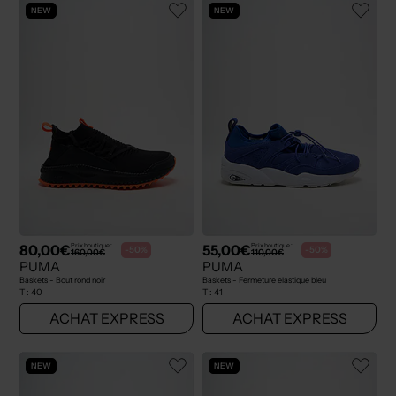
NEW
NEW
80,00€
55,00€
Prix boutique :
Prix boutique :
-50%
-50%
160,00€
110,00€
PUMA
PUMA
Baskets - Bout rond noir
Baskets - Fermeture elastique bleu
T :
40
T :
41
ACHAT EXPRESS
ACHAT EXPRESS
NEW
NEW