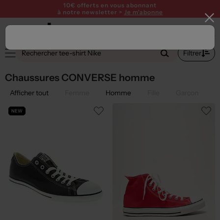
10€ offerts en vous abonnant
à notre newsletter >
Je m'abonne
2
Filtrer
Chaussures CONVERSE homme
Afficher tout
Femme
Homme
Fille
Garçon
NEW