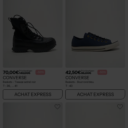
70,00€
42,50€
Prix boutique :
Prix boutique :
-50%
-50%
140,00€
85,00€
CONVERSE
CONVERSE
Baskets - Tissage satiné noir
Baskets - Bout rond bleu
T :
36, ... 41
T :
43
ACHAT EXPRESS
ACHAT EXPRESS