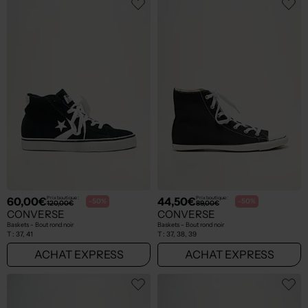
60,00€
44,50€
Prix boutique :
Prix boutique :
-50%
-50%
120,00€
89,00€
CONVERSE
CONVERSE
Baskets - Bout rond noir
Baskets - Bout rond noir
T :
37, 41
T :
37, 38, 39
ACHAT EXPRESS
ACHAT EXPRESS