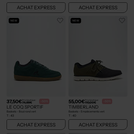
ACHAT EXPRESS
ACHAT EXPRESS
NEW
NEW
37,50€
55,00€
Prix boutique :
Prix boutique :
-50%
-50%
74,99€
110,00€
LE COQ SPORTIF
TIMBERLAND
Baskets - Bout rond vert
Baskets - Empiècements vert
T :
43
T :
40
ACHAT EXPRESS
ACHAT EXPRESS