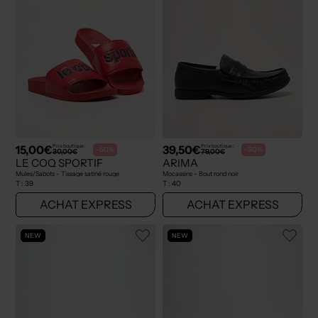
15,00€
39,50€
Prix boutique :
Prix boutique :
-50%
-50%
30,00€
79,00€
LE COQ SPORTIF
ARIMA
Mules/Sabots - Tissage satiné rouge
Mocassins - Bout rond noir
T :
39
T :
40
ACHAT EXPRESS
ACHAT EXPRESS
NEW
NEW