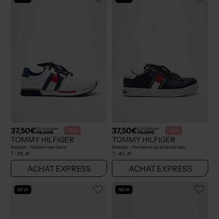
37,50€
37,50€
Prix boutique :
Prix boutique :
-50%
-50%
75,00€
75,00€
TOMMY HILFIGER
TOMMY HILFIGER
Baskets - Matière lisse blanc
Baskets - Fermeture zip et lacets bleu
T :
39, 41
T :
40, 41
ACHAT EXPRESS
ACHAT EXPRESS
NEW
NEW