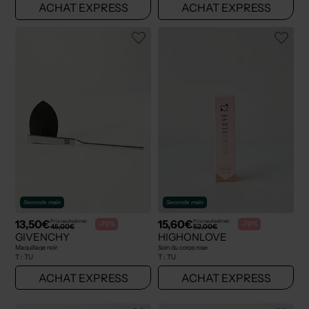
ACHAT EXPRESS
ACHAT EXPRESS
Seconde main
Seconde main
13,50€
15,60€
Prix neuf estimé :
Prix neuf estimé :
-70%
-70%
45,00€
52,00€
GIVENCHY
HIGHONLOVE
Maquillage noir
Soin du corps rose
T :
TU
T :
TU
ACHAT EXPRESS
ACHAT EXPRESS