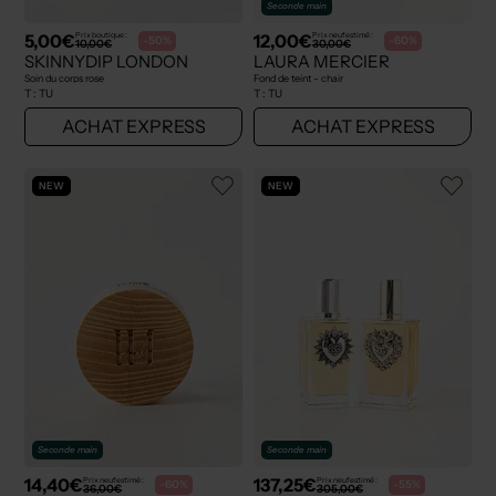
Seconde main
5,00€
12,00€
Prix boutique :
Prix neuf estimé :
-50%
-60%
10,00€
30,00€
SKINNYDIP LONDON
LAURA MERCIER
Soin du corps rose
Fond de teint - chair
T :
TU
T :
TU
ACHAT EXPRESS
ACHAT EXPRESS
NEW
NEW
Seconde main
Seconde main
14,40€
137,25€
Prix neuf estimé :
Prix neuf estimé :
-60%
-55%
36,00€
305,00€