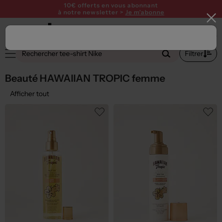
10€ offerts en vous abonnant
à notre newsletter >
Je m'abonne
1
Filtrer
Beauté HAWAIIAN TROPIC femme
Afficher tout