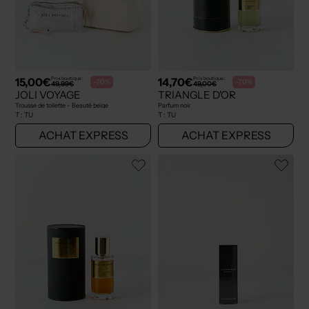
15,00€
14,70€
Prix boutique :
Prix boutique :
-70%
-70%
49,99€
49,00€
JOLI VOYAGE
TRIANGLE D'OR
Trousse de toilette - Beauté beige
Parfum noir
T :
TU
T :
TU
ACHAT EXPRESS
ACHAT EXPRESS