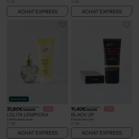
T :
TU
T :
TU
ACHAT EXPRESS
ACHAT EXPRESS
Seconde main
31,80€
11,40€
Prix neuf estimé :
Prix boutique :
-70%
-70%
106,00€
38,00€
LOLITA LEMPICKA
BLACK UP
Coffret parfum jaune
Fond de teint chair
T :
TU
T :
TU
ACHAT EXPRESS
ACHAT EXPRESS