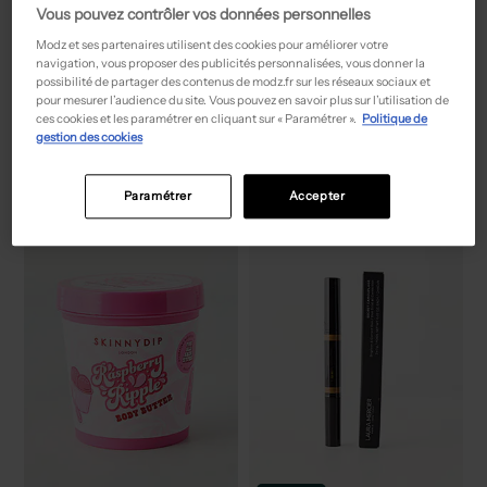
Vous pouvez contrôler vos données personnelles
Modz et ses partenaires utilisent des cookies pour améliorer votre
navigation, vous proposer des publicités personnalisées, vous donner la
Seconde main
Seconde main
possibilité de partager des contenus de modz.fr sur les réseaux sociaux et
75,15€
14,40€
Prix neuf estimé :
Prix neuf estimé :
pour mesurer l’audience du site. Vous pouvez en savoir plus sur l’utilisation de
-55%
-60%
167,00€
36,00€
ces cookies et les paramétrer en cliquant sur « Paramétrer ».
Politique de
SEPAI
FRED MECENE
gestion des cookies
Soin du visage noir
Fond de teint - beige
T :
TU
T :
TU
ACHAT EXPRESS
ACHAT EXPRESS
Paramétrer
Accepter
NEW
NEW