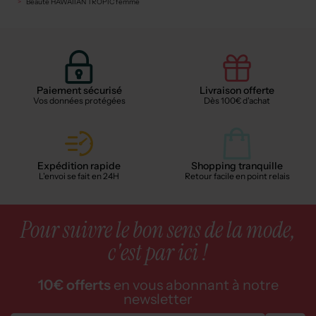
Beauté HAWAIIAN TROPIC femme
Paiement sécurisé
Livraison offerte
Vos données protégées
Dès 100€ d'achat
Expédition rapide
Shopping tranquille
L'envoi se fait en 24H
Retour facile en point relais
Pour suivre le bon sens de la mode,
c'est par ici !
10€ offerts
en vous abonnant à notre
newsletter