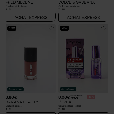
FRED MECENE
DOLCE & GABBANA
Fond de teint - beige
Coffret parfum jaune
T :
TU
T :
TU
ACHAT EXPRESS
ACHAT EXPRESS
NEW
NEW
Seconde main
Seconde main
3,80€
8,00€
Prix neuf estimé :
-60%
19,99€
BANANA BEAUTY
L'OREAL
Maquillage rose
Soin du visage - violet
T :
TU
T :
TU