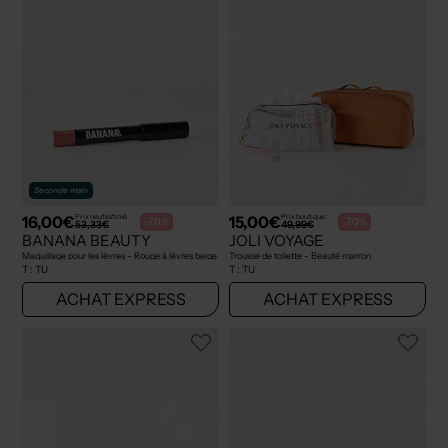
Seconde main
16,00€
15,00€
Prix neuf estimé :
Prix boutique :
-70%
-70%
53,33€
49,99€
BANANA BEAUTY
JOLI VOYAGE
Maquillage pour les lèvres - Rouge à lèvres beige
Trousse de toilette - Beauté marron
T :
TU
T :
TU
ACHAT EXPRESS
ACHAT EXPRESS