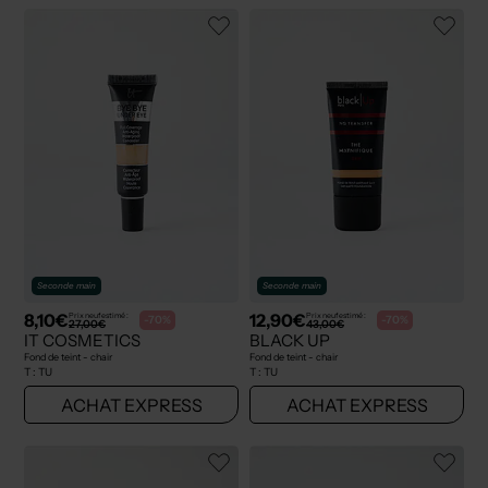
Seconde main
Seconde main
8,10€
12,90€
Prix neuf estimé :
Prix neuf estimé :
-70%
-70%
27,00€
43,00€
IT COSMETICS
BLACK UP
Fond de teint - chair
Fond de teint - chair
T :
TU
T :
TU
ACHAT EXPRESS
ACHAT EXPRESS