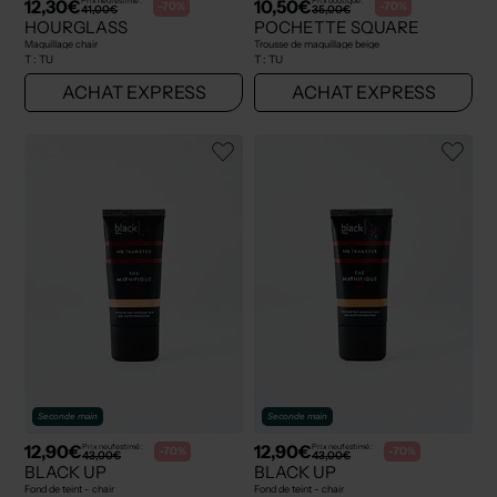
12,30€
10,50€
Prix neuf estimé :
Prix boutique :
-70%
-70%
41,00€
35,00€
HOURGLASS
POCHETTE SQUARE
Maquillage chair
Trousse de maquillage beige
T :
TU
T :
TU
ACHAT EXPRESS
ACHAT EXPRESS
Seconde main
Seconde main
12,90€
12,90€
Prix neuf estimé :
Prix neuf estimé :
-70%
-70%
43,00€
43,00€
BLACK UP
BLACK UP
Fond de teint - chair
Fond de teint - chair