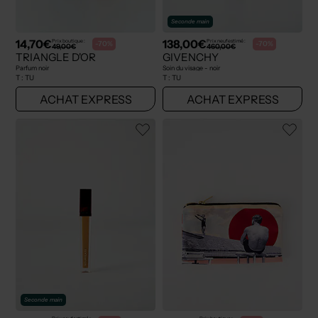
Seconde main
14,70€
138,00€
Prix boutique :
Prix neuf estimé :
-70%
-70%
49,00€
460,00€
TRIANGLE D'OR
GIVENCHY
Parfum noir
Soin du visage - noir
T :
TU
T :
TU
ACHAT EXPRESS
ACHAT EXPRESS
Seconde main