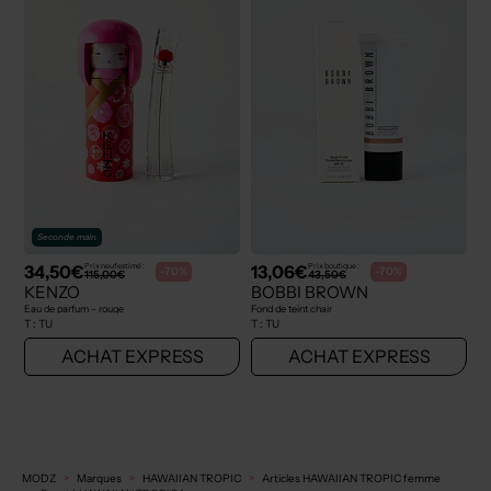
Seconde main
34,50€
13,06€
Prix neuf estimé :
Prix boutique :
-70%
-70%
115,00€
43,50€
KENZO
BOBBI BROWN
Eau de parfum - rouge
Fond de teint chair
T :
TU
T :
TU
ACHAT EXPRESS
ACHAT EXPRESS
MODZ
Marques
HAWAIIAN TROPIC
Articles HAWAIIAN TROPIC femme