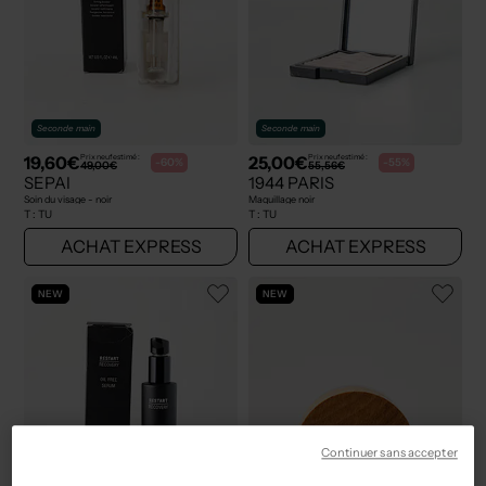
Seconde main
Seconde main
19,60€
25,00€
Prix neuf estimé :
Prix neuf estimé :
-60%
-55%
49,00€
55,56€
SEPAI
1944 PARIS
Soin du visage - noir
Maquillage noir
T :
TU
T :
TU
ACHAT EXPRESS
ACHAT EXPRESS
NEW
NEW
Continuer sans accepter