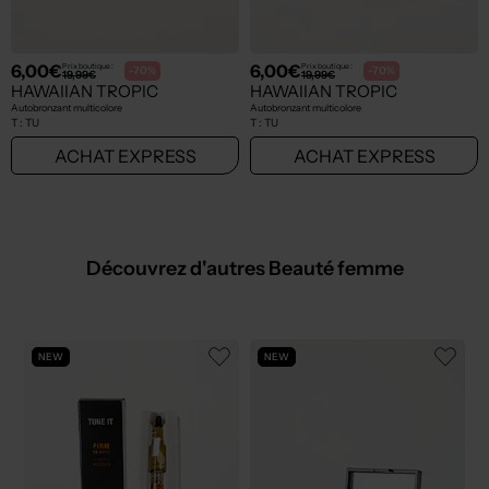
6,00€
6,00€
Prix boutique :
Prix boutique :
-70%
-70%
19,99€
19,99€
HAWAIIAN TROPIC
HAWAIIAN TROPIC
Autobronzant multicolore
Autobronzant multicolore
T :
TU
T :
TU
ACHAT EXPRESS
ACHAT EXPRESS
Découvrez d'autres Beauté femme
NEW
NEW