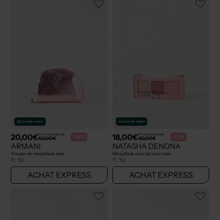
Seconde main
Seconde main
20,00€
18,00€
Prix neuf estimé :
Prix neuf estimé :
-60%
-70%
50,00€
60,00€
ARMANI
NATASHA DENONA
Trousse de maquillage rose
Maquillage pour les yeux rose
T :
TU
T :
TU
ACHAT EXPRESS
ACHAT EXPRESS