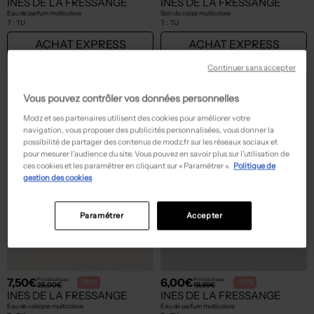
INES DE LA FRESSANGE
INES DE LA FRESSANGE
Eau de parfum multicolore
Soin du corps multicolore
T :
TU
T :
TU
ACHAT EXPRESS
ACHAT EXPRESS
Continuer sans accepter
Vous pouvez contrôler vos données personnelles
Modz et ses partenaires utilisent des cookies pour améliorer votre
navigation, vous proposer des publicités personnalisées, vous donner la
possibilité de partager des contenus de modz.fr sur les réseaux sociaux et
pour mesurer l’audience du site. Vous pouvez en savoir plus sur l’utilisation de
ces cookies et les paramétrer en cliquant sur « Paramétrer ».
Politique de
gestion des cookies
Paramétrer
Accepter
7,50€
6,00€
Prix boutique :
Prix boutique :
-70%
-70%
25,00€
19,99€
INES DE LA FRESSANGE
INES DE LA FRESSANGE
Eau de cologne multicolore
Eau de parfum multicolore