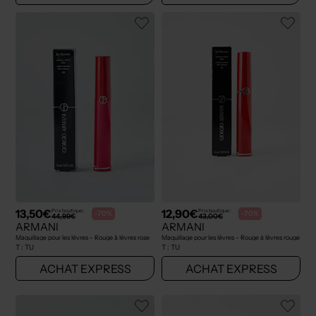
13,50€
12,90€
Prix boutique :
Prix boutique :
-70%
-70%
44,99€
43,00€
ARMANI
ARMANI
Maquillage pour les lèvres - Rouge à lèvres rose
Maquillage pour les lèvres - Rouge à lèvres rouge
T :
TU
T :
TU
ACHAT EXPRESS
ACHAT EXPRESS