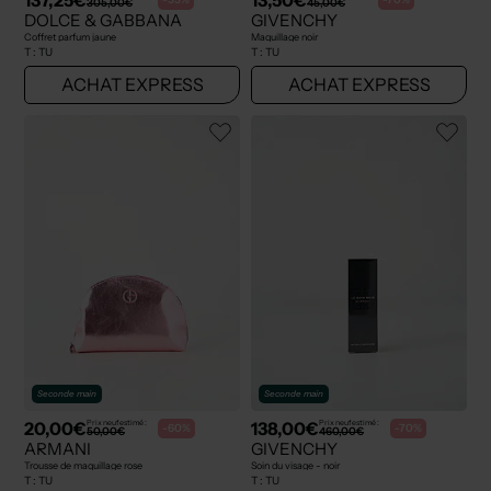
305,00€
45,00€
DOLCE & GABBANA
GIVENCHY
Coffret parfum jaune
Maquillage noir
T :
TU
T :
TU
ACHAT EXPRESS
ACHAT EXPRESS
Seconde main
Seconde main
20,00€
138,00€
Prix neuf estimé :
Prix neuf estimé :
-60%
-70%
50,00€
460,00€
ARMANI
GIVENCHY
Trousse de maquillage rose
Soin du visage - noir
T :
TU
T :
TU