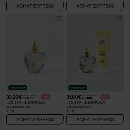
ACHAT EXPRESS
ACHAT EXPRESS
Seconde main
Seconde main
33,30€
31,80€
Prix neuf estimé :
Prix neuf estimé :
-70%
-70%
110,99€
106,00€
LOLITA LEMPICKA
LOLITA LEMPICKA
Eau de parfum - bleu
Coffret parfum jaune
T :
TU
T :
TU
ACHAT EXPRESS
ACHAT EXPRESS