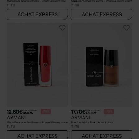
Maquillage pour les lèvres - Rouge à lèvres rose
Maquillage pour les lèvres - Rouge à lèvres violet
T :
TU
T :
TU
ACHAT EXPRESS
ACHAT EXPRESS
12,60€
17,70€
Prix boutique :
Prix boutique :
-70%
-70%
41,99€
58,99€
ARMANI
ARMANI
Maquillage pour les lèvres - Rouge à lèvres rouge
Fond de teint - Fond de teint chair
T :
TU
T :
TU
ACHAT EXPRESS
ACHAT EXPRESS