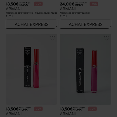
13,50€
24,00€
Prix boutique :
Prix boutique :
-70%
-70%
44,99€
79,99€
ARMANI
ARMANI
Maquillage pour les lèvres - Rouge à lèvres rouge
Maquillage pour les yeux noir
T :
TU
T :
TU
ACHAT EXPRESS
ACHAT EXPRESS
13,50€
13,50€
Prix boutique :
Prix boutique :
-70%
-70%
44,99€
44,99€
ARMANI
ARMANI