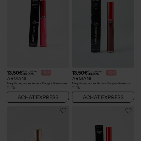
13,50€
13,50€
Prix boutique :
Prix boutique :
-70%
-70%
44,99€
44,99€
ARMANI
ARMANI
Maquillage pour les lèvres - Rouge à lèvres rose
Maquillage pour les lèvres - Rouge à lèvres marron
T :
TU
T :
TU
ACHAT EXPRESS
ACHAT EXPRESS