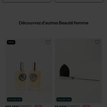
Découvrez d'autres Beauté femme
NEW
Seconde main
Seconde main
137,25€
13,50€
Prix neuf estimé :
Prix neuf estimé :
-55%
-70%