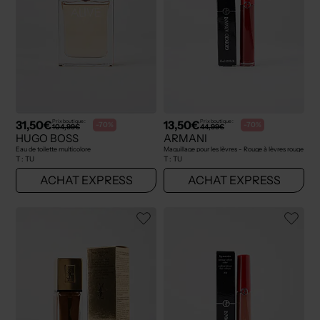
31,50€
13,50€
Prix boutique :
Prix boutique :
-70%
-70%
104,99€
44,99€
HUGO BOSS
ARMANI
Eau de toilette multicolore
Maquillage pour les lèvres - Rouge à lèvres rouge
T :
TU
T :
TU
ACHAT EXPRESS
ACHAT EXPRESS