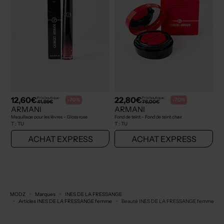
12,60€
22,80€
Prix boutique :
Prix boutique :
-70%
-70%
41,99€
76,00€
ARMANI
ARMANI
Maquillage pour les lèvres - Gloss rose
Fond de teint - Fond de teint chair
T :
TU
T :
TU
ACHAT EXPRESS
ACHAT EXPRESS
MODZ
Marques
INES DE LA FRESSANGE
Articles INES DE LA FRESSANGE femme
Beauté INES DE LA FRESSANGE femme