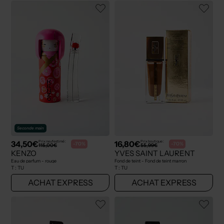
Seconde main
34,50€
16,80€
Prix neuf estimé :
Prix boutique :
-70%
-70%
115,00€
55,99€
KENZO
YVES SAINT LAURENT
Eau de parfum - rouge
Fond de teint - Fond de teint marron
T :
TU
T :
TU
ACHAT EXPRESS
ACHAT EXPRESS