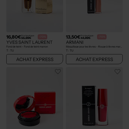
16,80€
13,50€
Prix boutique :
Prix boutique :
-70%
-70%
55,99€
44,99€
YVES SAINT LAURENT
ARMANI
Fond de teint - Fond de teint marron
Maquillage pour les lèvres - Rouge à lèvres marron
T :
TU
T :
TU
ACHAT EXPRESS
ACHAT EXPRESS