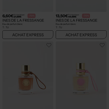
6,60€
13,50€
Prix boutique :
Prix boutique :
-70%
-70%
21,99€
44,99€
INES DE LA FRESSANGE
INES DE LA FRESSANGE
Eau de parfum blanc
Eau de parfum blanc
T :
TU
T :
TU
ACHAT EXPRESS
ACHAT EXPRESS