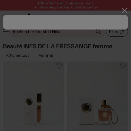
10€ offerts en vous abonnant
à notre newsletter >
Je m'abonne
1
Filtrer
Beauté INES DE LA FRESSANGE femme
Afficher tout
Femme