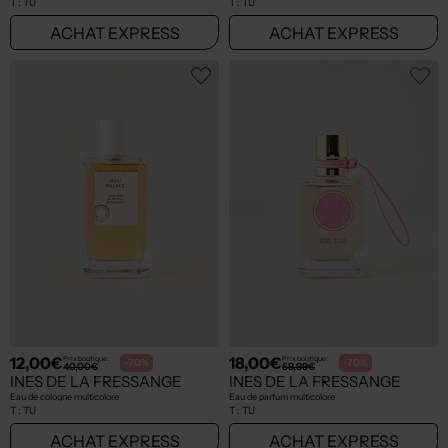
T :
TU
T :
TU
ACHAT EXPRESS
ACHAT EXPRESS
12,00€
18,00€
Prix boutique :
Prix boutique :
-70%
-70%
40,00€
59,99€
INES DE LA FRESSANGE
INES DE LA FRESSANGE
Eau de cologne multicolore
Eau de parfum multicolore
T :
TU
T :
TU
ACHAT EXPRESS
ACHAT EXPRESS