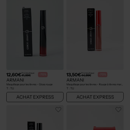
12,60€
13,50€
Prix boutique :
Prix boutique :
-70%
-70%
41,99€
44,99€
ARMANI
ARMANI
Maquillage pour les lèvres - Gloss rouge
Maquillage pour les lèvres - Rouge à lèvres marron
T :
TU
T :
TU
ACHAT EXPRESS
ACHAT EXPRESS