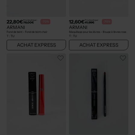
22,80€
12,60€
Prix boutique :
Prix boutique :
-70%
-70%
76,00€
41,99€
ARMANI
ARMANI
Fond de teint - Fond de teint chair
Maquillage pour les lèvres - Rouge à lèvres rose
T :
TU
T :
TU
ACHAT EXPRESS
ACHAT EXPRESS