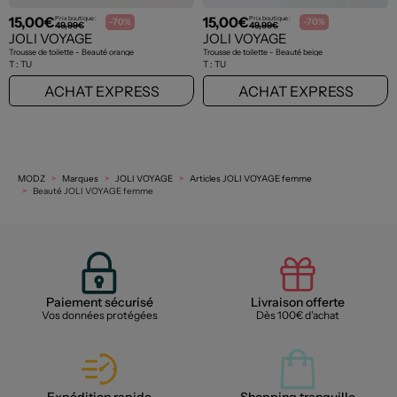
15,00€
15,00€
Prix boutique :
Prix boutique :
-70%
-70%
49,99€
49,99€
JOLI VOYAGE
JOLI VOYAGE
Trousse de toilette - Beauté orange
Trousse de toilette - Beauté beige
T :
TU
T :
TU
ACHAT EXPRESS
ACHAT EXPRESS
MODZ
Marques
JOLI VOYAGE
Articles JOLI VOYAGE femme
Beauté JOLI VOYAGE femme
Paiement sécurisé
Livraison offerte
Vos données protégées
Dès 100€ d'achat