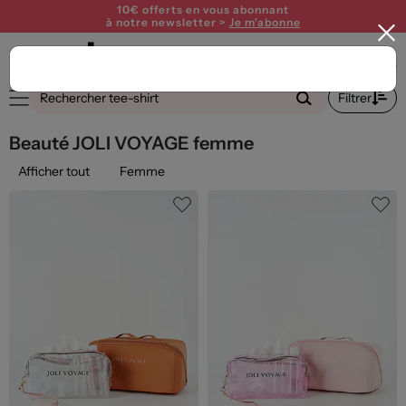
10€ offerts en vous abonnant
à notre newsletter >
Je m'abonne
1
Filtrer
Beauté JOLI VOYAGE femme
Afficher tout
Femme