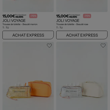
15,00€
15,00€
Prix boutique :
Prix boutique :
-70%
-70%
49,99€
49,99€
JOLI VOYAGE
JOLI VOYAGE
Trousse de toilette - Beauté marron
Trousse de toilette - Beauté rose
T :
TU
T :
TU
ACHAT EXPRESS
ACHAT EXPRESS