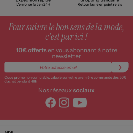
Expédition rapide
Shopping tranquille
L'envoi se fait en 24H
Retour facile en point relais
Pour suivre le bon sens de la mode,
c'est par ici !
10€ offerts
en vous abonnant à notre
newsletter
Code promo non cumulable, valable sur votre première commande dès 50€
d’achat pendant 48h
Nos réseaux
sociaux
AIDE