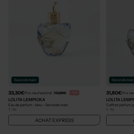
Seconde main
Seconde mai
33,30€
31,80€
Prix neuf estimé :
110,99€
Prix ne
-70%
LOLITA LEMPICKA
LOLITA LEMP
Eau de parfum - bleu
- Seconde main
Coffret parfum 
T :
TU
T :
TU
ACHAT EXPRESS