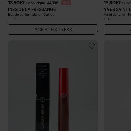
13,50€
16,80€
Prix boutique :
44,99€
Prix bo
-70%
INES DE LA FRESSANGE
YVES SAINT 
Eau de parfum blanc
- Outlet
Fond de teint - 
T :
TU
T :
TU
ACHAT EXPRESS