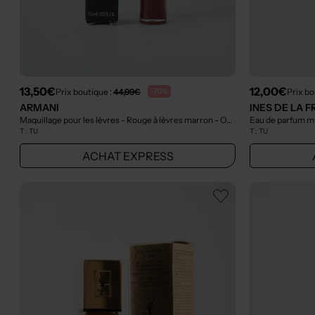
13,50€
12,00€
Prix boutique :
44,99€
Prix bo
-70%
ARMANI
INES DE LA 
Maquillage pour les lèvres - Rouge à lèvres marron
- Outlet
Eau de parfum m
T :
TU
T :
TU
ACHAT EXPRESS