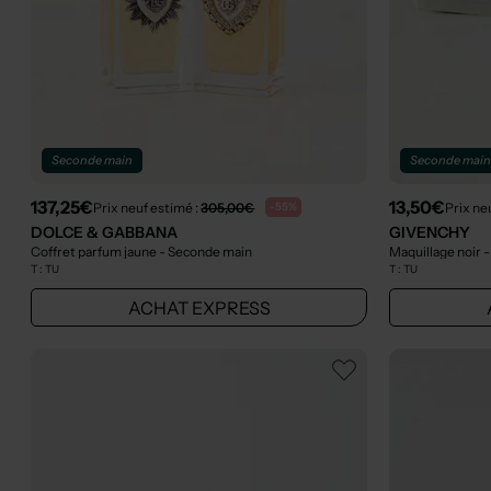
Seconde main
Seconde mai
137,25€
13,50€
Prix neuf estimé :
305,00€
Prix ne
-55%
DOLCE & GABBANA
GIVENCHY
Coffret parfum jaune
- Seconde main
Maquillage noir
-
T :
TU
T :
TU
ACHAT EXPRESS