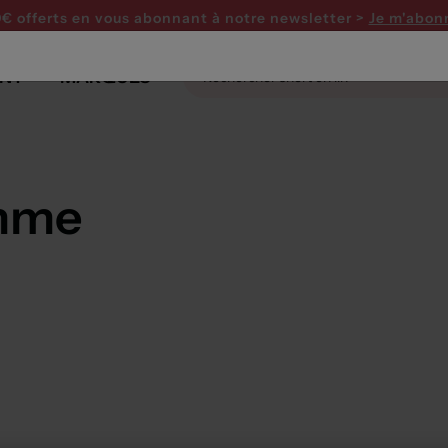
0€ offerts en vous abonnant
à notre newsletter >
Je m'abon
NT
MARQUES
mme