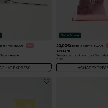
n
Seconde main
20,00€
uf estimé :
45,00€
Prix neuf estimé :
50,00€
-70%
ARMANI
 Seconde main
Trousse de maquillage rose
- Seconde 
T :
TU
ACHAT EXPRESS
ACHAT EXPRES