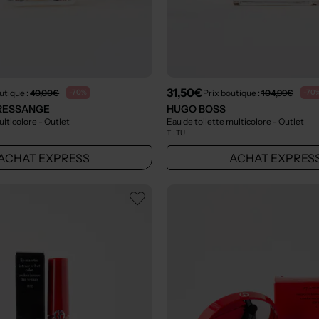
31,50€
utique :
40,00€
Prix boutique :
104,99€
-70%
-70
FRESSANGE
HUGO BOSS
ulticolore
- Outlet
Eau de toilette multicolore
- Outlet
T :
TU
ACHAT EXPRESS
ACHAT EXPRES