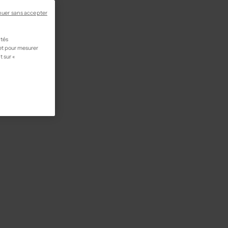
nuer sans accepter
ités
 et pour mesurer
t sur «