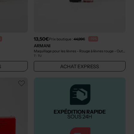
13,50€
Prix boutique :
44,99€
%
-70%
ARMANI
Maquillage pour les lèvres - Rouge à lèvres rouge
- Outlet
T :
TU
S
ACHAT EXPRESS