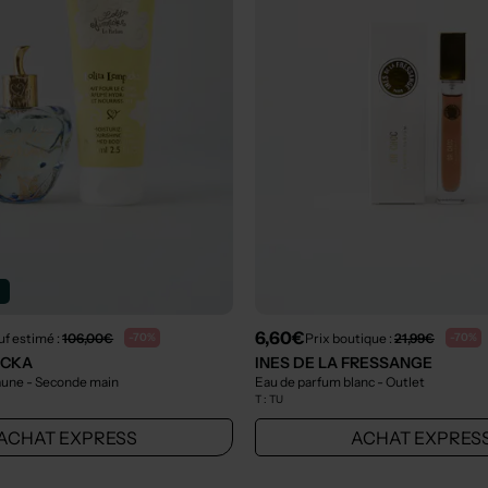
n
6,60€
uf estimé :
106,00€
Prix boutique :
21,99€
-70%
-70%
ICKA
INES DE LA FRESSANGE
jaune
- Seconde main
Eau de parfum blanc
- Outlet
T :
TU
ACHAT EXPRESS
ACHAT EXPRES