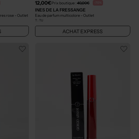
12,00€
Prix boutique :
40,00€
-70%
INES DE LA FRESSANGE
vres rose
- Outlet
Eau de parfum multicolore
- Outlet
T :
TU
S
ACHAT EXPRESS