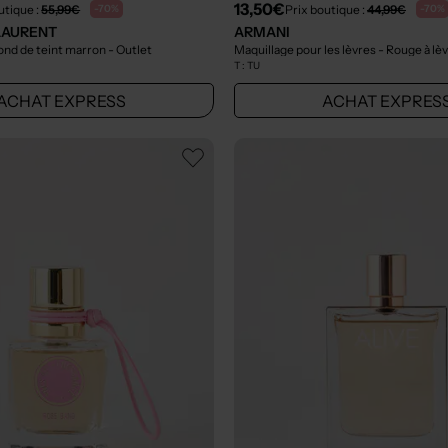
13,50€
utique :
55,99€
Prix boutique :
44,99€
-70%
-70%
LAURENT
ARMANI
Fond de teint marron
- Outlet
Maquillage pour les lèvres - Rouge à lè
T :
TU
ACHAT EXPRESS
ACHAT EXPRES