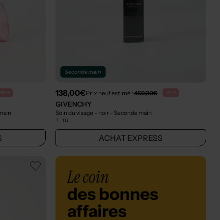
Seconde main
138,00€
Prix neuf estimé :
460,00€
-60%
-70%
GIVENCHY
main
Soin du visage - noir
- Seconde main
T :
TU
S
ACHAT EXPRESS