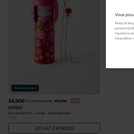
Vous pouv
Modz et ses 
personnalisé
l’audience du
Paramétrer »
Seconde main
34,50€
Prix neuf estimé :
115,00€
-70%
KENZO
Eau de parfum - rouge
- Seconde main
T :
TU
ACHAT EXPRESS