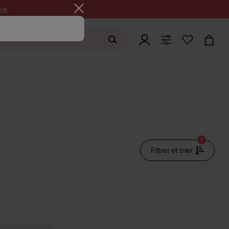
ne
1
Filtrer et trier