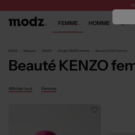
1
FEMME
HOMME
ENFA
MODZ
Marques
KENZO
Articles KENZO femme
Beauté KENZO femme
Beauté KENZO fe
Afficher tout
Femme