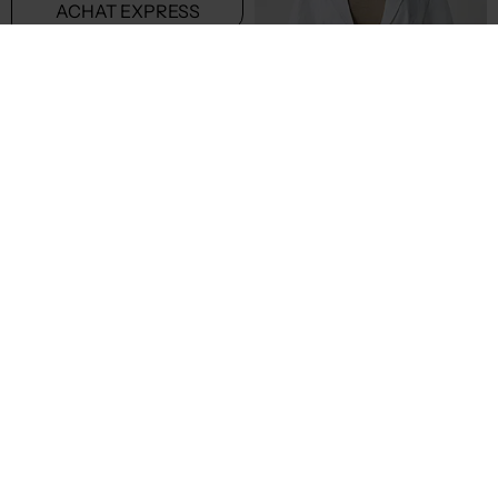
24,30€
30,60€
Prix boutique :
Prix boutique :
-70%
-70%
81,00€
102,00€
MALOKA
MALOKA
Veste casual vert
Blazer blanc
T :
38, 40
T :
48, 52
ACHAT EXPRESS
ACHAT EXPRESS