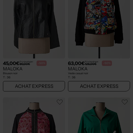
45,00€
63,00€
Prix boutique :
Prix boutique :
-50%
-50%
90,00€
126,00€
MALOKA
MALOKA
Blouson noir
Veste casual noir
T :
36
T :
36
ACHAT EXPRESS
ACHAT EXPRESS