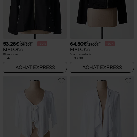
53,26€
64,50€
Prix boutique :
Prix boutique :
-50%
-50%
106,50€
129,00€
MALOKA
MALOKA
Blouson noir
Veste casual noir
T :
42
T :
36, 38
ACHAT EXPRESS
ACHAT EXPRESS