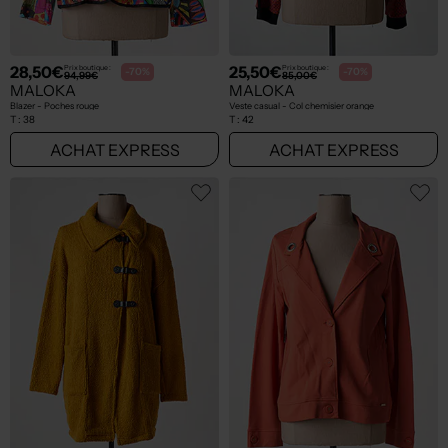
28,50€
25,50€
Prix boutique :
Prix boutique :
-70%
-70%
94,99€
85,00€
MALOKA
MALOKA
Blazer - Poches rouge
Veste casual - Col chemisier orange
T :
38
T :
42
ACHAT EXPRESS
ACHAT EXPRESS