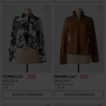
57,76€
58,50€
Prix boutique :
Prix boutique :
-50%
-50%
115,50€
117,00€
MALOKA
MALOKA
Blouson noir
Veste casual marron
T :
36
T :
36, 38
ACHAT EXPRESS
ACHAT EXPRESS