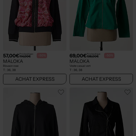
57,00€
69,00€
Prix boutique :
Prix boutique :
-50%
-50%
114,00€
138,00€
MALOKA
MALOKA
Blouson rose
Veste casual vert
T :
36, 38
T :
36, 38
ACHAT EXPRESS
ACHAT EXPRESS