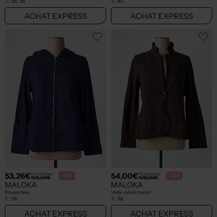
T :
36, 38
T :
40
ACHAT EXPRESS
ACHAT EXPRESS
53,26€
54,00€
Prix boutique :
Prix boutique :
-50%
-50%
106,50€
108,00€
MALOKA
MALOKA
Blouson bleu
Veste casual marron
T :
38
T :
38
ACHAT EXPRESS
ACHAT EXPRESS