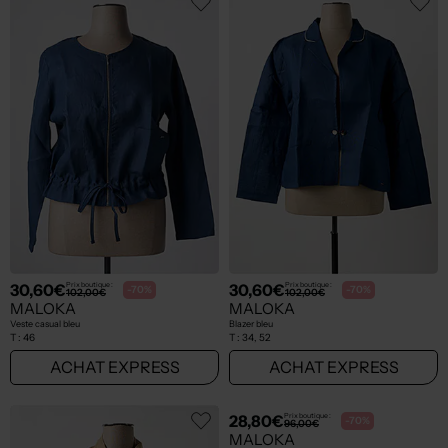
30,60€
30,60€
Prix boutique :
Prix boutique :
-70%
-70%
102,00€
102,00€
MALOKA
MALOKA
Veste casual bleu
Blazer bleu
T :
46
T :
34, 52
ACHAT EXPRESS
ACHAT EXPRESS