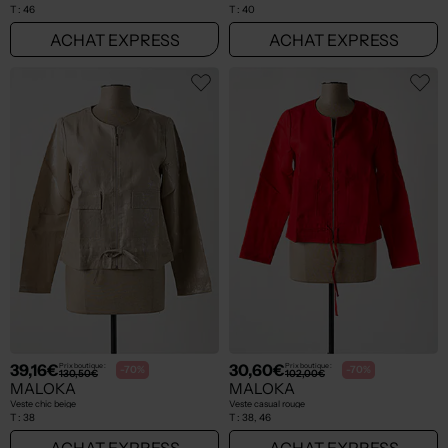
T :
46
T :
40
ACHAT EXPRESS
ACHAT EXPRESS
39,16€
30,60€
Prix boutique :
Prix boutique :
-70%
-70%
130,50€
102,00€
MALOKA
MALOKA
Veste chic beige
Veste casual rouge
T :
38
T :
38, 46
ACHAT EXPRESS
ACHAT EXPRESS