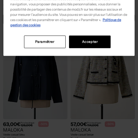
MALOKA
MALOKA
navigation, vous proposer des publicités personnalisées, vous donner la
Veste casual noir
Veste casual bleu
possibilité de partager des contenus de modz.fr sur les réseaux sociaux et
T :
34
T :
38, 44, 50
pour mesurer l’audience du site. Vous pouvez en savoir plus sur l’utilisation de
ACHAT EXPRESS
ACHAT EXPRESS
ces cookies et les paramétrer en cliquant sur « Paramétrer ».
Politique de
gestion des cookies
Paramétrer
Accepter
63,00€
57,00€
Prix boutique :
Prix boutique :
-50%
-50%
126,00€
114,00€
MALOKA
MALOKA
Veste casual bleu
Veste casual beige