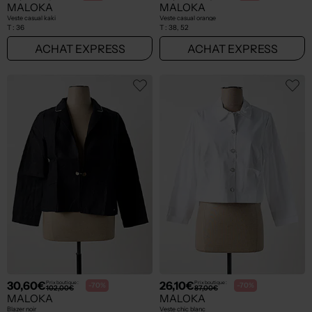
MALOKA
MALOKA
Veste casual kaki
Veste casual orange
T :
36
T :
38, 52
ACHAT EXPRESS
ACHAT EXPRESS
30,60€
26,10€
Prix boutique :
Prix boutique :
-70%
-70%
102,00€
87,00€
MALOKA
MALOKA
Blazer noir
Veste chic blanc