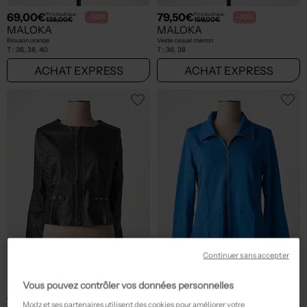
69,00€
79,50€
Prix boutique :
Prix boutique :
-50%
-50%
138,00€
159,00€
MALOKA
MALOKA
Blouson orange
Veste casual marron
T :
36, 38, 40
T :
36, 38
ACHAT EXPRESS
ACHAT EXPRESS
Continuer sans accepter
Vous pouvez contrôler vos données personnelles
45,00€
51,00€
Prix boutique :
Prix boutique :
-50%
-50%
90,00€
102,00€
Modz et ses partenaires utilisent des cookies pour améliorer votre