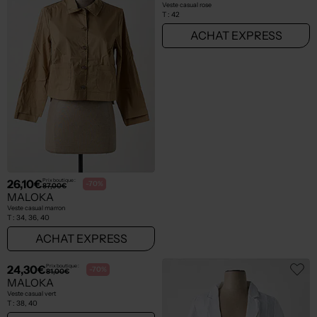
26,10€
28,80€
Prix boutique :
Prix boutique :
-70%
-70%
87,00€
96,00€
MALOKA
MALOKA
Veste casual marron
Veste casual rose
T :
34, 36, 40
T :
42
ACHAT EXPRESS
ACHAT EXPRESS