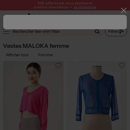
10€ offerts en vous abonnant
à notre newsletter >
Je m'abonne
2
Filtrer
Vestes MALOKA femme
Afficher tout
Femme