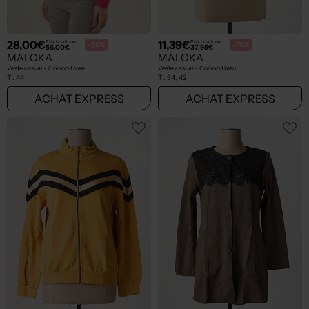
28,00€
11,39€
Prix boutique :
Prix boutique :
-50%
-70%
56,00€
37,95€
MALOKA
MALOKA
Veste casual - Col rond rose
Veste casual - Col rond bleu
T :
44
T :
34, 42
ACHAT EXPRESS
ACHAT EXPRESS