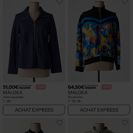
51,00€
64,50€
Prix boutique :
Prix boutique :
-50%
-50%
102,00€
129,00€
MALOKA
MALOKA
Veste casual bleu
Blouson bleu
T :
38
T :
36, 38
ACHAT EXPRESS
ACHAT EXPRESS