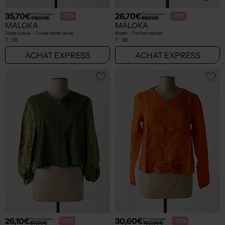
35,70€
26,70€
Prix boutique :
Prix boutique :
-70%
-70%
119,00€
89,00€
MALOKA
MALOKA
Veste casual - Coupe droite jaune
Blazer - Poches orange
T :
38
T :
38
ACHAT EXPRESS
ACHAT EXPRESS
26,10€
30,60€
Prix boutique :
Prix boutique :
-70%
-70%
87,00€
102,00€