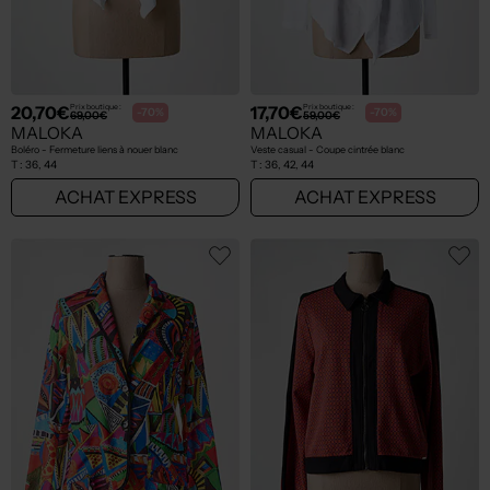
20,70€
17,70€
Prix boutique :
Prix boutique :
-70%
-70%
69,00€
59,00€
MALOKA
MALOKA
Boléro - Fermeture liens à nouer blanc
Veste casual - Coupe cintrée blanc
T :
36, 44
T :
36, 42, 44
ACHAT EXPRESS
ACHAT EXPRESS