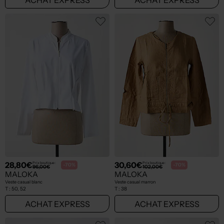
28,80€
30,60€
Prix boutique :
Prix boutique :
-70%
-70%
96,00€
102,00€
MALOKA
MALOKA
Veste casual blanc
Veste casual marron
T :
50, 52
T :
38
ACHAT EXPRESS
ACHAT EXPRESS