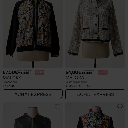
57,00€
54,00€
Prix boutique :
Prix boutique :
-50%
-50%
114,00€
108,00€
MALOKA
MALOKA
Blouson noir
Veste casual beige
T :
42, 44
T :
36, 38, 40, ... 44
ACHAT EXPRESS
ACHAT EXPRESS