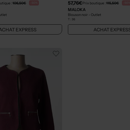
57,76€
utique :
106,50€
Prix boutique :
115,50€
-50%
-50
MALOKA
utlet
Blouson noir
- Outlet
T :
36
ACHAT EXPRESS
ACHAT EXPRES