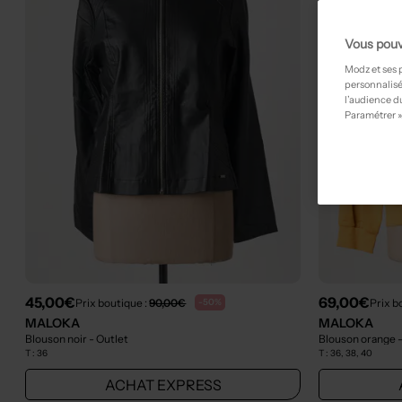
Vous pouv
Modz et ses 
personnalisé
l’audience du
Paramétrer »
45,00€
69,00€
Prix boutique :
90,00€
Prix b
-50%
MALOKA
MALOKA
Blouson noir
- Outlet
Blouson orange
T :
36
T :
36, 38, 40
ACHAT EXPRESS