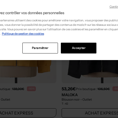
Conti
ez contrôler vos données personnelles
partenaires utilisent des cookies pour améliorer votre navigation, vous proposer des public
es, vous donner la possibilité de partager des contenus de modz.fr sur les réseaux sociaux
 site. Vous pouvez en savoir plus sur l’utilisation de ces cookies et les paramétrer en cliquan
.
Politique de gestion des cookies
Paramétrer
Accepter
53,26€
outique :
138,00€
Prix boutique :
106,50€
-50%
-5
MALOKA
- Outlet
Blouson noir
- Outlet
T :
42
ACHAT EXPRESS
ACHAT EXPRES