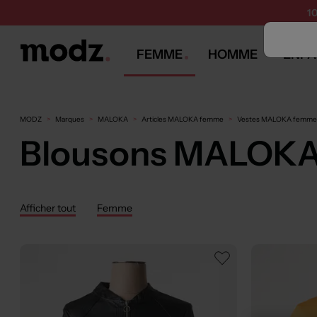
1
FEMME
HOMME
ENFA
MODZ
Marques
MALOKA
Articles MALOKA femme
Vestes MALOKA femm
Blousons MALOK
Afficher tout
Femme