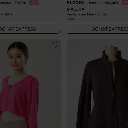
51,00€
outique :
126,00€
Prix boutique :
102,00€
-50%
-5
MALOKA
u
- Outlet
Veste casual bleu
- Outlet
T :
38
ACHAT EXPRESS
ACHAT EXPRES