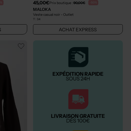
45,00€
Prix boutique :
90,00€
0%
-50%
MALOKA
Veste casual noir
- Outlet
T :
34
S
ACHAT EXPRESS