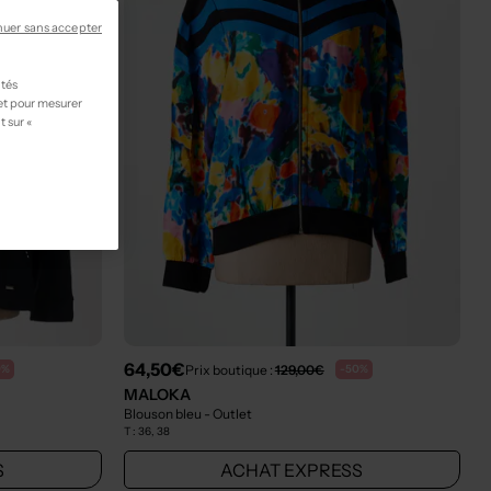
nuer sans accepter
ités
 et pour mesurer
t sur «
64,50€
Prix boutique :
129,00€
0%
-50%
MALOKA
Blouson bleu
- Outlet
T :
36, 38
S
ACHAT EXPRESS