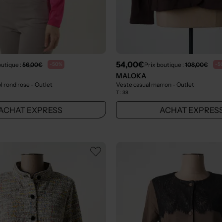
54,00€
outique :
56,00€
Prix boutique :
108,00€
-50%
-5
MALOKA
ol rond rose
- Outlet
Veste casual marron
- Outlet
T :
38
ACHAT EXPRESS
ACHAT EXPRES