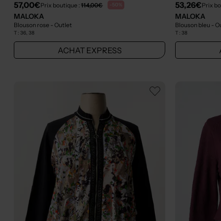
57,00€
53,26€
Prix boutique :
114,00€
Prix bo
-50%
MALOKA
MALOKA
Blouson rose
- Outlet
Blouson bleu
- O
T :
36, 38
T :
38
ACHAT EXPRESS