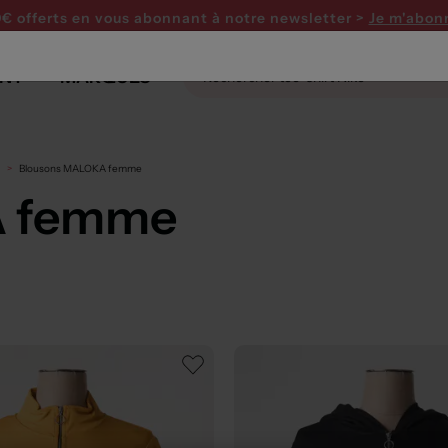
0€ offerts en vous abonnant
à notre newsletter >
Je m'abon
NT
MARQUES
e
Blousons MALOKA femme
A femme