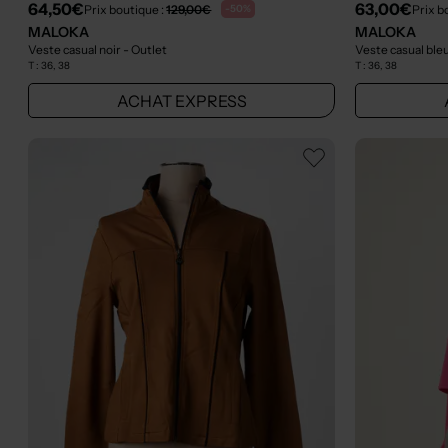
64,50€
63,00€
Prix boutique :
129,00€
Prix b
-50%
MALOKA
MALOKA
Veste casual noir
- Outlet
Veste casual ble
T :
36, 38
T :
36, 38
ACHAT EXPRESS