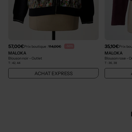
57,00€
35,10€
Prix boutique :
114,00€
Prix bou
-50%
MALOKA
MALOKA
Blouson noir
- Outlet
Blouson rose
- O
T :
42, 44
T :
36, 38
ACHAT EXPRESS