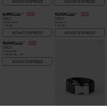
10,00€
10,00€
Prix boutique :
Prix boutique :
-50%
-50%
19,99€
19,99€
ONLY
ONLY
Ceinture beige
Ceinture noir
T :
40
T :
42
ACHAT EXPRESS
ACHAT EXPRESS