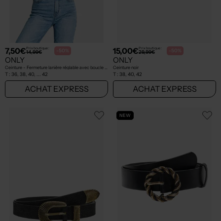
7,50€
15,00€
Prix boutique :
Prix boutique :
-50%
-50%
14,99€
29,99€
ONLY
ONLY
Ceinture - Fermeture lanière réglable avec boucle et clip noir
Ceinture noir
T :
36, 38, 40, ... 42
T :
38, 40, 42
ACHAT EXPRESS
ACHAT EXPRESS
NEW