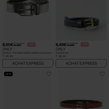
8,50€
6,49€
Prix boutique :
Prix boutique :
-50%
-50%
16,99€
12,99€
ONLY
ONLY
Ceinture - Fermeture lanière réglable avec boucle et clip argent
Ceinture noir
T :
40, 44
T :
42, 44
ACHAT EXPRESS
ACHAT EXPRESS
NEW