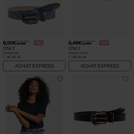
8,50€
6,49€
Prix boutique :
Prix boutique :
-50%
-50%
16,99€
12,99€
ONLY
ONLY
Ceinture bleu
Ceinture marron
T :
38, 40, 42
T :
38, 40, 44
ACHAT EXPRESS
ACHAT EXPRESS