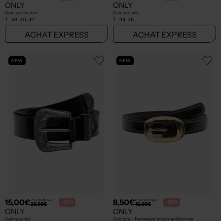
ONLY
ONLY
Ceinture marron
Ceinture noir
T :
38, 40, 42
T :
34, 36
ACHAT EXPRESS
ACHAT EXPRESS
NEW
NEW
15,00€
8,50€
Prix boutique :
Prix boutique :
-50%
-50%
29,99€
16,99€
ONLY
ONLY
Ceinture noir
Ceinture - Fermeture boucle ardillon noir