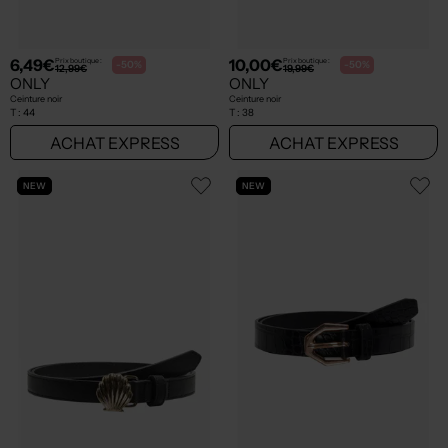
6,49€
10,00€
Prix boutique :
Prix boutique :
-50%
-50%
12,99€
19,99€
ONLY
ONLY
Ceinture noir
Ceinture noir
T :
44
T :
38
ACHAT EXPRESS
ACHAT EXPRESS
NEW
NEW