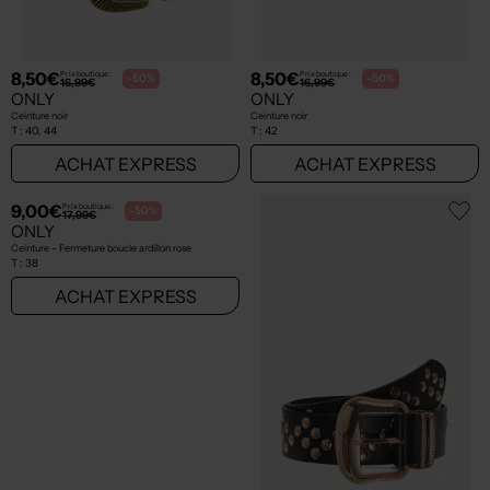
8,50€
8,50€
Prix boutique :
Prix boutique :
-50%
-50%
16,99€
16,99€
ONLY
ONLY
Ceinture noir
Ceinture noir
T :
40, 44
T :
42
ACHAT EXPRESS
ACHAT EXPRESS
9,00€
Prix boutique :
-50%
17,99€
ONLY
Ceinture - Fermeture boucle ardillon rose
T :
38
ACHAT EXPRESS