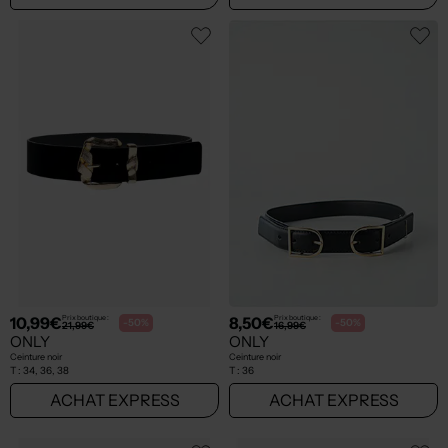
10,99€
8,50€
Prix boutique :
Prix boutique :
-50%
-50%
21,99€
16,99€
ONLY
ONLY
Ceinture noir
Ceinture noir
T :
34, 36, 38
T :
36
ACHAT EXPRESS
ACHAT EXPRESS