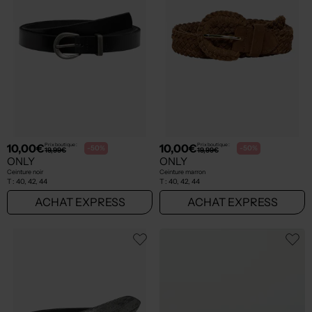
10,00€
10,00€
Prix boutique :
Prix boutique :
-50%
-50%
19,99€
19,99€
ONLY
ONLY
Ceinture noir
Ceinture marron
T :
40, 42, 44
T :
40, 42, 44
ACHAT EXPRESS
ACHAT EXPRESS