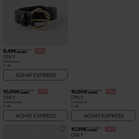
8,50€
6,49€
Prix boutique :
Prix boutique :
-50%
-50%
16,99€
12,99€
ONLY
ONLY
Ceinture noir
Ceinture argent
T :
42
T :
40
ACHAT EXPRESS
ACHAT EXPRESS