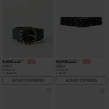
8,50€
15,00€
Prix boutique :
Prix boutique :
-50%
-50%
16,99€
29,99€
ONLY
ONLY
Ceinture noir
Ceinture noir
T :
38, 40, 42
T :
34, 36
ACHAT EXPRESS
ACHAT EXPRESS