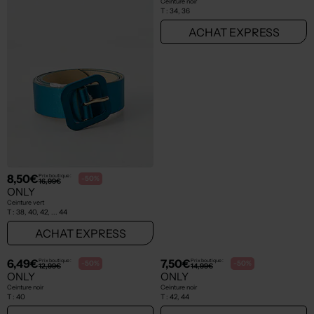
9,49€
6,49€
Prix boutique :
Prix boutique :
-50%
-50%
18,99€
12,99€
ONLY
ONLY
Ceinture noir
Ceinture blanc
T :
40
T :
42
ACHAT EXPRESS
ACHAT EXPRESS