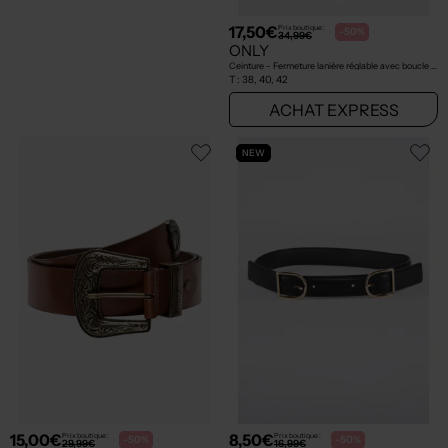
17,50€
Prix boutique :
-50%
34,99€
ONLY
Ceinture - Fermeture lanière réglable avec boucle et clip noir
T :
38, 40, 42
ACHAT EXPRESS
NEW
15,00€
8,50€
Prix boutique :
Prix boutique :
-50%
-50%
29,99€
16,99€