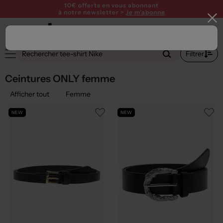
10€ offerts en vous abonnant
à notre newsletter >
Je m'abonne
2
Filtrer
Ceintures ONLY femme
Afficher tout
Femme
NEW
NEW