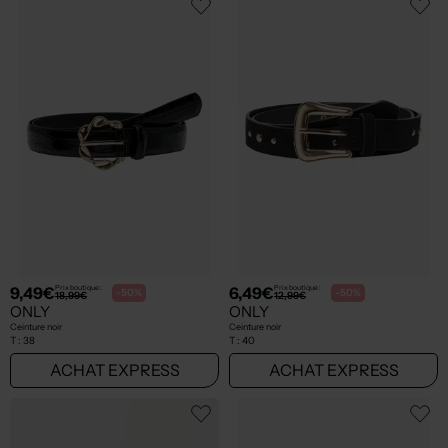
9,49€
6,49€
Prix boutique :
Prix boutique :
-50%
-50%
18,99€
12,99€
ONLY
ONLY
Ceinture noir
Ceinture noir
T :
38
T :
40
ACHAT EXPRESS
ACHAT EXPRESS