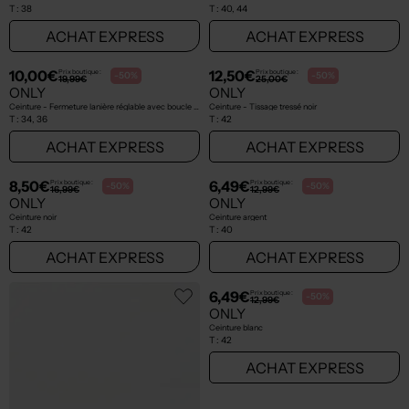
T :
38
T :
40, 44
ACHAT EXPRESS
ACHAT EXPRESS
10,00€
12,50€
Prix boutique :
Prix boutique :
-50%
-50%
19,99€
25,00€
ONLY
ONLY
Ceinture - Fermeture lanière réglable avec boucle et clip marron
Ceinture - Tissage tressé noir
T :
34, 36
T :
42
ACHAT EXPRESS
ACHAT EXPRESS