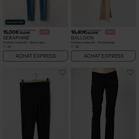
Seconde main
15,00€
16,40€
Prix neuf estimé :
Prix boutique :
-80%
-80%
75,00€
82,00€
SERAPHINE
BALLOON
Pantalon maternité - Stretch bleu
Pantalon maternité - Poches beige
T :
34
T :
36
ACHAT EXPRESS
ACHAT EXPRESS