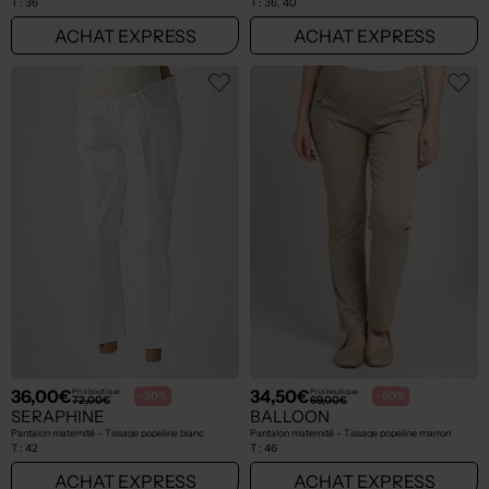
T :
36
T :
36, 40
ACHAT EXPRESS
ACHAT EXPRESS
36,00€
34,50€
Prix boutique :
Prix boutique :
-50%
-50%
72,00€
69,00€
SERAPHINE
BALLOON
Pantalon maternité - Tissage popeline blanc
Pantalon maternité - Tissage popeline marron
T :
42
T :
46
ACHAT EXPRESS
ACHAT EXPRESS