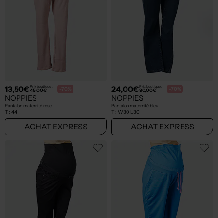
13,50€
24,00€
Prix boutique :
Prix boutique :
-70%
-70%
45,00€
80,00€
NOPPIES
NOPPIES
Pantalon maternité rose
Pantalon maternité bleu
T :
44
T :
W30 L30
ACHAT EXPRESS
ACHAT EXPRESS