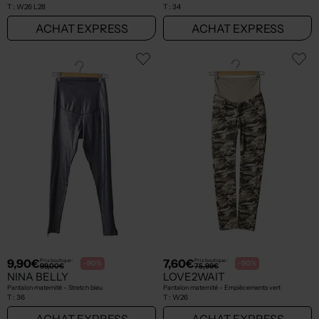
T :
W26 L28
T :
34
ACHAT EXPRESS
ACHAT EXPRESS
9,90€
7,60€
Prix boutique :
Prix boutique :
-90%
-90%
99,00€
75,99€
NINA BELLY
LOVE2WAIT
Pantalon maternité - Stretch bleu
Pantalon maternité - Empiècements vert
T :
36
T :
W26
ACHAT EXPRESS
ACHAT EXPRESS