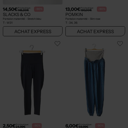
14,50€
13,00€
Prix boutique :
Prix boutique :
-90%
-90%
145,00€
130,00€
SLACKS & CO
POMKIN
Pantalon maternité - Stretch bleu
Pantalon maternité - Slim rose
T :
W31
T :
34, 36
ACHAT EXPRESS
ACHAT EXPRESS
2,50€
6,00€
Prix boutique :
Prix boutique :
-90%
-90%
24,99€
59,99€