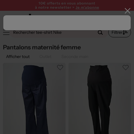
10€ offerts en vous abonnant
à notre newsletter >
Je m'abonne
1
Filtrer
Pantalons maternité femme
Afficher tout
Outlet
Seconde main