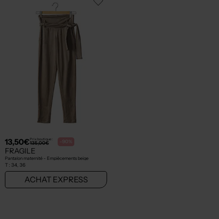
13,50€
Prix boutique :
-90%
135,00€
FRAGILE
Pantalon maternité - Empiècements beige
T :
34, 36
ACHAT EXPRESS