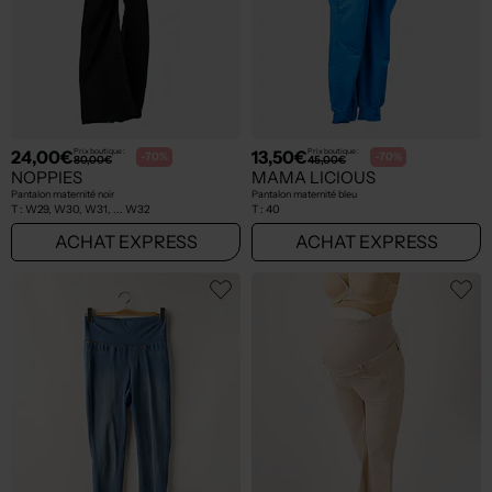
24,00€
13,50€
Prix boutique :
Prix boutique :
-70%
-70%
80,00€
45,00€
NOPPIES
MAMA LICIOUS
Pantalon maternité noir
Pantalon maternité bleu
T :
W29, W30, W31, ... W32
T :
40
ACHAT EXPRESS
ACHAT EXPRESS