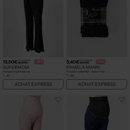
13,50€
5,40€
Prix boutique :
Prix boutique :
-70%
-70%
45,00€
18,00€
SUPERMOM
PAMELA MANN
Pantalon maternité noir
Pantalon maternité - Stretch noir
T :
42
T :
36
ACHAT EXPRESS
ACHAT EXPRESS