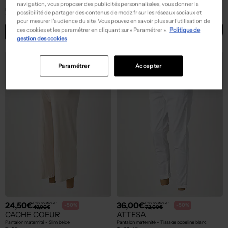
PIETRO BRUNELLI
ATTESA
navigation, vous proposer des publicités personnalisées, vous donner la
Pantalon maternité - Tissage popeline rouge
Pantalon maternité - Tissage popeline blanc
possibilité de partager des contenus de modz.fr sur les réseaux sociaux et
T :
34
T :
42
pour mesurer l’audience du site. Vous pouvez en savoir plus sur l’utilisation de
ces cookies et les paramétrer en cliquant sur « Paramétrer ».
Politique de
ACHAT EXPRESS
ACHAT EXPRESS
gestion des cookies
Paramétrer
Accepter
24,50€
36,00€
Prix boutique :
Prix boutique :
-50%
-50%
49,00€
72,00€
CACHE COEUR
ATTESA
Pantalon maternité - Slim beige
Pantalon maternité - Tissage popeline blanc