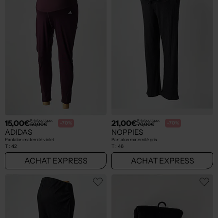
15,00€
21,00€
Prix boutique :
Prix boutique :
-70%
-70%
50,00€
70,00€
ADIDAS
NOPPIES
Pantalon maternité violet
Pantalon maternité gris
T :
42
T :
46
ACHAT EXPRESS
ACHAT EXPRESS