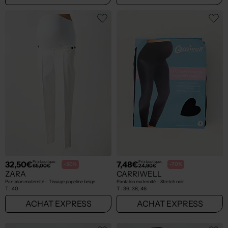
32,50€
7,48€
Prix boutique :
Prix boutique :
-50%
-70%
65,00€
24,90€
ZARA
CARRIWELL
Pantalon maternité - Tissage popeline beige
Pantalon maternité - Stretch noir
T :
40
T :
36, 38, 46
ACHAT EXPRESS
ACHAT EXPRESS