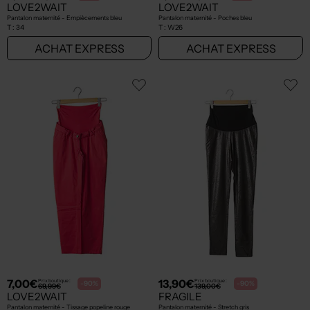
LOVE2WAIT
LOVE2WAIT
Pantalon maternité - Empiècements bleu
Pantalon maternité - Poches bleu
T :
34
T :
W26
ACHAT EXPRESS
ACHAT EXPRESS
7,00€
13,90€
Prix boutique :
Prix boutique :
-90%
-90%
69,99€
139,00€
LOVE2WAIT
FRAGILE
Pantalon maternité - Tissage popeline rouge
Pantalon maternité - Stretch gris