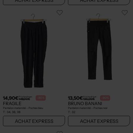
14,90€
13,50€
Prix boutique :
Prix boutique :
-90%
-90%
149,00€
135,00€
FRAGILE
BRUNO BANANI
Pantalon maternité - Poches bleu
Pantalon maternité - Poches noir
T :
34, 36, 38
T :
32
ACHAT EXPRESS
ACHAT EXPRESS