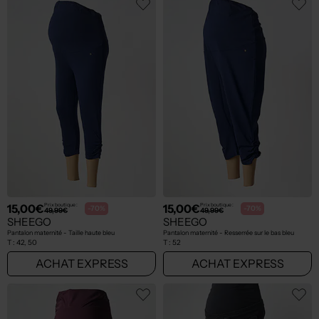
15,00€
15,00€
Prix boutique :
Prix boutique :
-70%
-70%
49,99€
49,99€
SHEEGO
SHEEGO
Pantalon maternité - Taille haute bleu
Pantalon maternité - Resserrée sur le bas bleu
T :
42, 50
T :
52
ACHAT EXPRESS
ACHAT EXPRESS