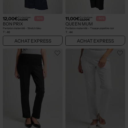
12,00€
11,00€
Prix boutique :
Prix boutique :
-50%
-50%
24,00€
22,00€
BON PRIX
QUEEN MUM
Pantalon maternité - Stretch bleu
Pantalon maternité - Tissage popeline noir
T :
46
T :
44
ACHAT EXPRESS
ACHAT EXPRESS