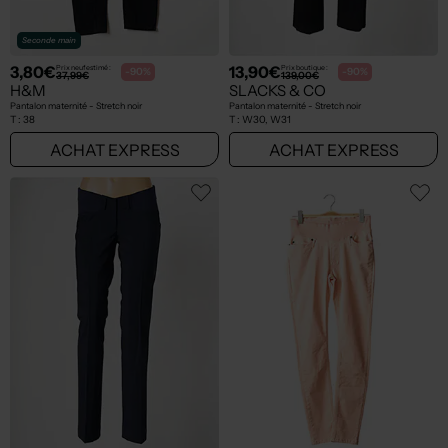
Seconde main
3,80€
13,90€
Prix neuf estimé :
Prix boutique :
-90%
-90%
37,99€
139,00€
H&M
SLACKS & CO
Pantalon maternité - Stretch noir
Pantalon maternité - Stretch noir
T :
38
T :
W30, W31
ACHAT EXPRESS
ACHAT EXPRESS