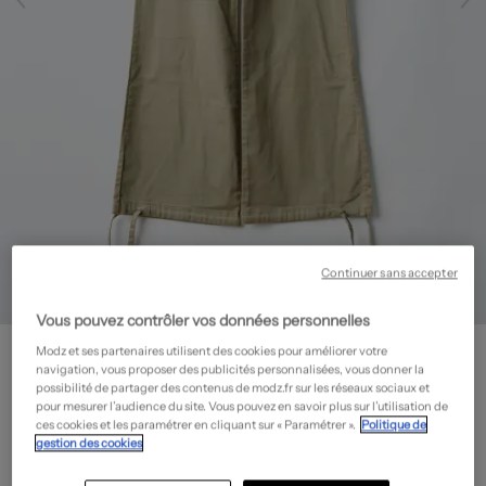
Continuer sans accepter
Vous pouvez contrôler vos données personnelles
ROXY
Modz et ses partenaires utilisent des cookies pour améliorer votre
Pantalon flare - Stretch
- Outlet
navigation, vous proposer des publicités personnalisées, vous donner la
possibilité de partager des contenus de modz.fr sur les réseaux sociaux et
28,80€
pour mesurer l’audience du site. Vous pouvez en savoir plus sur l’utilisation de
ces cookies et les paramétrer en cliquant sur « Paramétrer ».
Politique de
-60%
Prix boutique :
72,00€
?
gestion des cookies
Guide des tailles