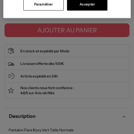
Paramétrer
Accepter
Tailles disponibles
AJOUTER AU PANIER
En stock et expédié par Modz
Livraison offerte dès 100€
Article expédié en 24h
Nos clients nous font confiance :
4.6/5 sur Avis vérifiés
Description
Pantalon Flare Roxy Vert Taille Normale