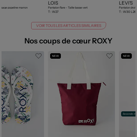
LOIS
LEVI'S
issage popeline marron
Pantalon flare - Taille basse vert
T :
W27
T :
W30 L26
VOIR TOUS LES ARTICLES SIMILAIRES
Nos coups de cœur ROXY
NEW
NEW
Seconde ma