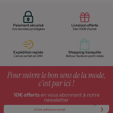
Paiement sécurisé
Livraison offerte
Vos données protégées
Dès 100€ d'achat
Expédition rapide
Shopping tranquille
L'envoi se fait en 24H
Retour facile en point relais
Pour suivre le bon sens de la mode,
c'est par ici !
10€ offerts
en vous abonnant à notre
newsletter