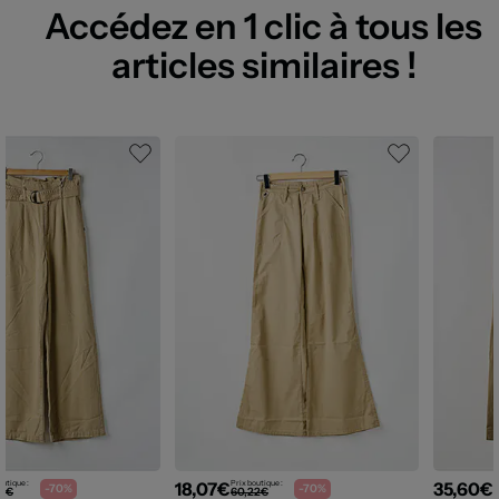
Accédez en 1 clic à tous les
articles similaires !
18,07€
35,60€
outique :
Prix boutique :
P
-70%
-70%
99€
60,22€