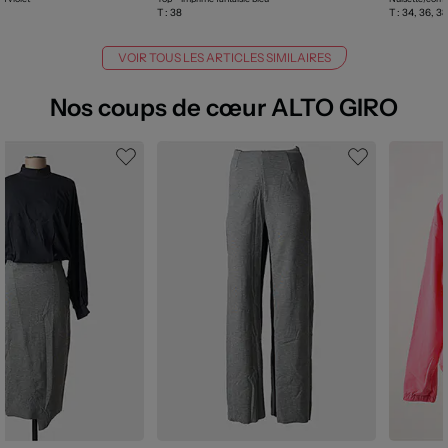
T :
38
T :
34, 36, 38,
VOIR TOUS LES ARTICLES SIMILAIRES
Nos coups de cœur ALTO GIRO