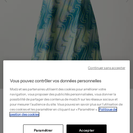
Continuer sans accepter
Vous pouvez contrôler vos données personnelles
Modz et ses partenaires utilisent des cookies pour améliorer votre
ALTO GIRO
navigation, vous proposer des publicités personnalisées, vous donner la
possibilité de partager des contenus de modz.fr sur les réseaux sociaux et
Débardeur - Sport multisport
- Outlet
pour mesurer l’audience du site. Vous pouvez en savoir plus sur l’utilisation de
11,70€
ces cookies et les paramétrer en cliquant sur « Paramétrer ».
Politique de
gestion des cookies
-70%
Prix boutique :
39,00€
?
Paramétrer
Accepter
Guide des tailles