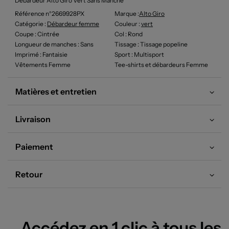
Débardeur Alto Giro Vert Sans Manche
Référence n°2669928PX
Marque :
Alto Giro
Catégorie :
Débardeur femme
Couleur
:
vert
Coupe
: Cintrée
Col
: Rond
Longueur de manches
: Sans
Tissage
: Tissage popeline
Imprimé
: Fantaisie
Sport
: Multisport
Vêtements Femme
Tee-shirts et débardeurs Femme
Matières et entretien
Livraison
Paiement
Retour
Accédez en 1 clic à tous les