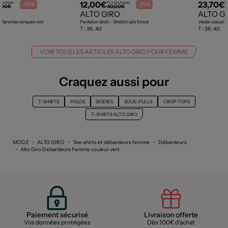
12,00€
23,70€
boutique :
Prix boutique :
P
-50%
-70%
,00€
40,00€
7
O
ALTO GIRO
ALTO G
Manches longues noir
Pantalon droit - Stretch gris fonce
Veste casual -
T :
36, 40
T :
38, 40
VOIR TOUS LES ARTICLES ALTO GIRO POUR FEMME
Craquez aussi pour
T-SHIRTS
POLOS
BODIES
SOUS-PULLS
CROP TOPS
T-SHIRTS ALTO GIRO
MODZ
ALTO GIRO
Tee-shirts et débardeurs femme
Débardeurs
Alto Giro Debardeurs Femme couleur vert
Paiement sécurisé
Livraison offerte
Vos données protégées
Dès 100€ d'achat