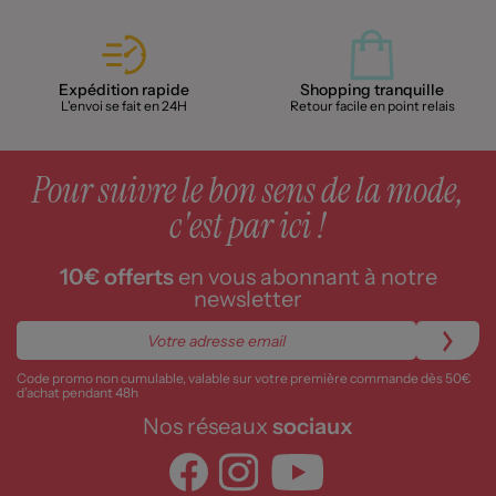
Expédition rapide
Shopping tranquille
L'envoi se fait en 24H
Retour facile en point relais
Pour suivre le bon sens de la mode,
c'est par ici !
10€ offerts
en vous abonnant à notre
newsletter
Code promo non cumulable, valable sur votre première commande dès 50€
d’achat pendant 48h
Nos réseaux
sociaux