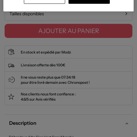
Tailles disponibles
AJOUTER AU PANIER
En stock et expédié par Modz
Livraison offerte dès 100€
Il ne vous reste plus que
07:34:18
pour être livré demain avec Chronopost !
Nos clients nous font confiance :
4.6/5 sur Avis vérifiés
Description