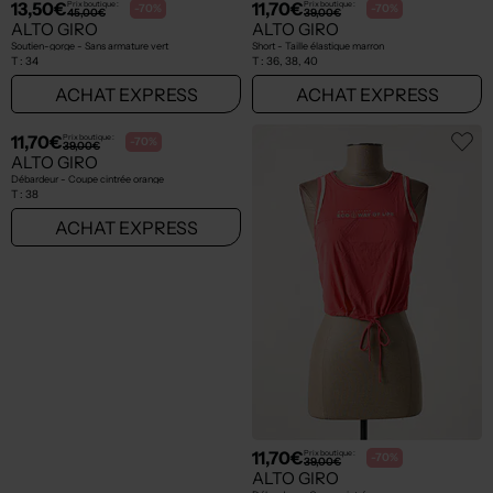
11,70€
13,50€
Prix boutique :
Prix boutique :
-70%
-70%
39,00€
45,00€
ALTO GIRO
ALTO GIRO
Jupe short - Taille élastique violet
Soutien-gorge - Sans armature rose
T :
36, 38, 40
T :
34
ACHAT EXPRESS
ACHAT EXPRESS