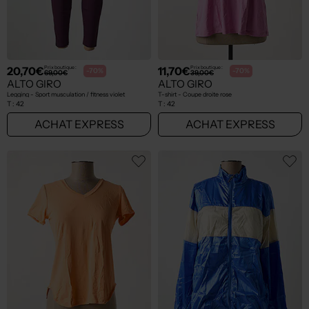
20,70€
11,70€
Prix boutique :
Prix boutique :
-70%
-70%
69,00€
39,00€
ALTO GIRO
ALTO GIRO
Legging - Sport musculation / fitness violet
T-shirt - Coupe droite rose
T :
42
T :
42
ACHAT EXPRESS
ACHAT EXPRESS