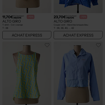
11,70€
23,70€
Prix boutique :
Prix boutique :
-70%
-70%
39,00€
79,00€
ALTO GIRO
ALTO GIRO
T-shirt - Col v orange
Coupe-vent - Manches longues bleu
T :
38
T :
36, 38, 40, ... 42
ACHAT EXPRESS
ACHAT EXPRESS