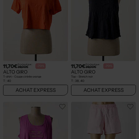
11,70€
11,70€
Prix boutique :
Prix boutique :
-70%
-70%
39,00€
39,00€
ALTO GIRO
ALTO GIRO
T-shirt - Coupe cintrée orange
Top - Stretch noir
T :
40
T :
38, 40
ACHAT EXPRESS
ACHAT EXPRESS