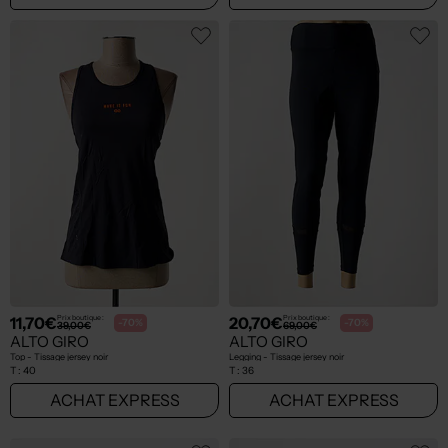
11,70€
20,70€
Prix boutique :
Prix boutique :
-70%
-70%
39,00€
69,00€
ALTO GIRO
ALTO GIRO
Top - Tissage jersey noir
Legging - Tissage jersey noir
T :
40
T :
36
ACHAT EXPRESS
ACHAT EXPRESS