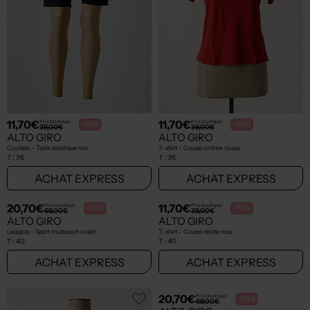
13,50€
11,70€
Prix boutique :
Prix boutique :
-70%
-70%
45,00€
39,00€
ALTO GIRO
ALTO GIRO
Soutien-gorge - Sans armature vert
Short - Taille élastique marron
T :
34
T :
36, 38, 40
ACHAT EXPRESS
ACHAT EXPRESS