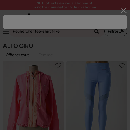
10€ offerts en vous abonnant
à notre newsletter >
Je m'abonne
Filtrer
ALTO GIRO
Afficher tout
Femme