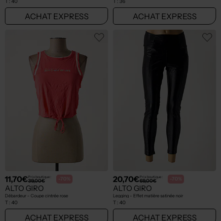
T :
40
T :
36
ACHAT EXPRESS
ACHAT EXPRESS
11,70€
20,70€
Prix boutique :
Prix boutique :
-70%
-70%
39,00€
69,00€
ALTO GIRO
ALTO GIRO
Débardeur - Coupe cintrée rose
Legging - Effet matière satinée noir
T :
40
T :
40
ACHAT EXPRESS
ACHAT EXPRESS