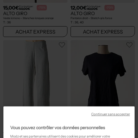
15,00€
12,00€
Prix boutique :
Prix boutique :
-70%
-70%
50,00€
40,00€
ALTO GIRO
ALTO GIRO
Veste kimono - Manches longues orange
Pantalon droit - Stretch gris fonce
T :
36
T :
36, 40
ACHAT EXPRESS
ACHAT EXPRESS
Continuer sans accepter
Vous pouvez contrôler vos données personnelles
12,00€
11,70€
Prix boutique :
Prix boutique :
-70%
-70%
40,00€
39,00€
Modz et ses partenaires utilisent des cookies pour améliorer votre