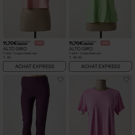
11,70€
11,70€
Prix boutique :
Prix boutique :
-70%
-70%
39,00€
39,00€
ALTO GIRO
ALTO GIRO
T-shirt - Coupe cintrée rose
T-shirt - Coupe droite vert
T :
40
T :
38, 40
ACHAT EXPRESS
ACHAT EXPRESS