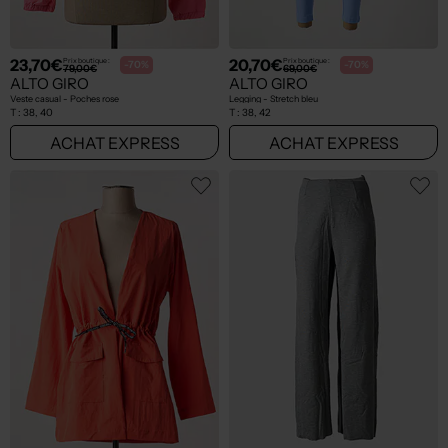
23,70€
20,70€
Prix boutique :
Prix boutique :
-70%
-70%
79,00€
69,00€
ALTO GIRO
ALTO GIRO
Veste casual - Poches rose
Legging - Stretch bleu
T :
38, 40
T :
38, 42
ACHAT EXPRESS
ACHAT EXPRESS