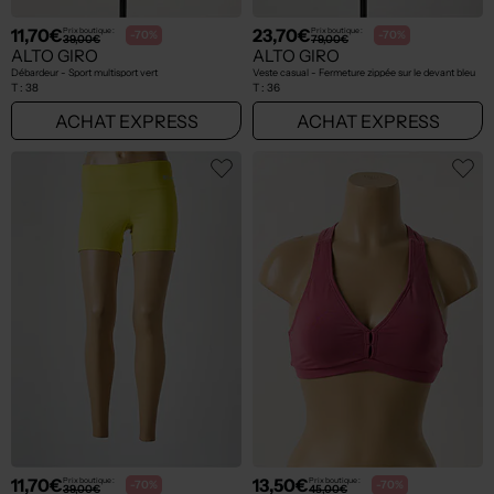
11,70€
23,70€
Prix boutique :
Prix boutique :
-70%
-70%
39,00€
79,00€
ALTO GIRO
ALTO GIRO
Débardeur - Sport multisport vert
Veste casual - Fermeture zippée sur le devant bleu
T :
38
T :
36
ACHAT EXPRESS
ACHAT EXPRESS
11,70€
13,50€
Prix boutique :
Prix boutique :
-70%
-70%
39,00€
45,00€