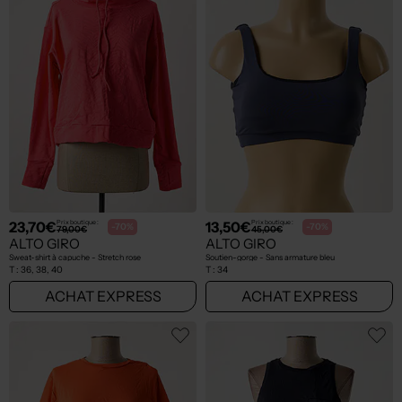
23,70€
13,50€
Prix boutique :
Prix boutique :
-70%
-70%
79,00€
45,00€
ALTO GIRO
ALTO GIRO
Sweat-shirt à capuche - Stretch rose
Soutien-gorge - Sans armature bleu
T :
36, 38, 40
T :
34
ACHAT EXPRESS
ACHAT EXPRESS