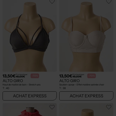
13,50€
13,50€
Prix boutique :
Prix boutique :
-70%
-70%
45,00€
45,00€
ALTO GIRO
ALTO GIRO
Haut de maillot de bain - Stretch gris
Soutien-gorge - Effet matière satinée chair
T :
40
T :
38
ACHAT EXPRESS
ACHAT EXPRESS