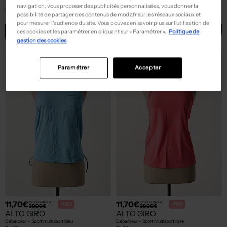
ALTO GIRO
ALTO GIRO
navigation, vous proposer des publicités personnalisées, vous donner la
Pantalon droit - Stretch gris
T-shirt - Stretch noir
possibilité de partager des contenus de modz.fr sur les réseaux sociaux et
T :
38, 40
T :
38, 40
pour mesurer l’audience du site. Vous pouvez en savoir plus sur l’utilisation de
ACHAT EXPRESS
ACHAT EXPRESS
ces cookies et les paramétrer en cliquant sur « Paramétrer ».
Politique de
gestion des cookies
Paramétrer
Accepter
11,70€
11,70€
Prix boutique :
Prix boutique :
-70%
-70%
39,00€
39,00€
ALTO GIRO
ALTO GIRO
Débardeur - Sport multisport bleu
Débardeur - Sport multisport rose