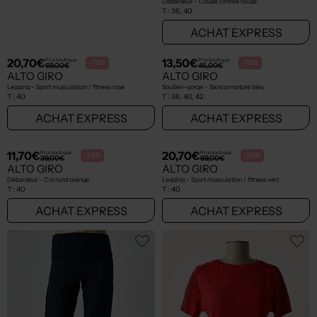
11,70€
11,70€
Prix boutique :
Prix boutique :
-70%
-70%
39,00€
39,00€
ALTO GIRO
ALTO GIRO
Débardeur - Coupe cintrée orange
T-shirt - Sérigraphie floquée rose
T :
36, 38, 40, ... 42
T :
40
ACHAT EXPRESS
ACHAT EXPRESS