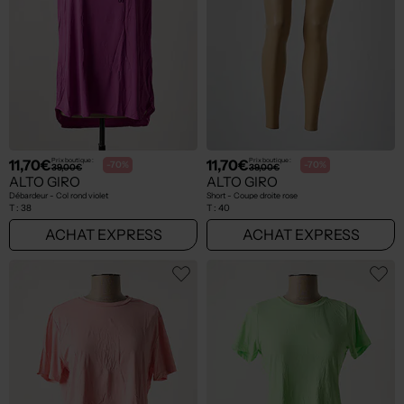
11,70€
11,70€
Prix boutique :
Prix boutique :
-70%
-70%
39,00€
39,00€
ALTO GIRO
ALTO GIRO
Débardeur - Col rond violet
Short - Coupe droite rose
T :
38
T :
40
ACHAT EXPRESS
ACHAT EXPRESS