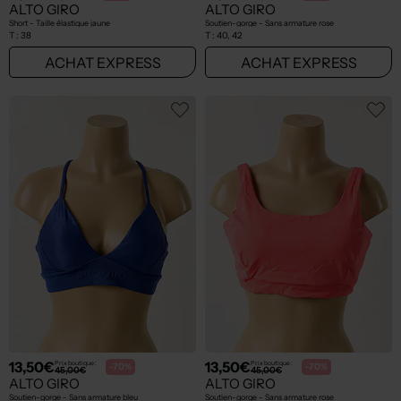
ALTO GIRO
ALTO GIRO
Short - Taille élastique jaune
Soutien-gorge - Sans armature rose
T :
38
T :
40, 42
ACHAT EXPRESS
ACHAT EXPRESS
13,50€
13,50€
Prix boutique :
Prix boutique :
-70%
-70%
45,00€
45,00€
ALTO GIRO
ALTO GIRO
Soutien-gorge - Sans armature bleu
Soutien-gorge - Sans armature rose