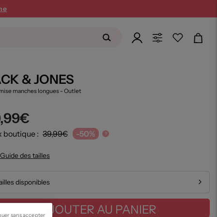
ne
ACK & JONES
mise manches longues
- Outlet
9,99€
x boutique :
39,99€
-50%
?
Guide des tailles
ailles disponibles
AJOUTER AU PANIER
nuer sans accepter