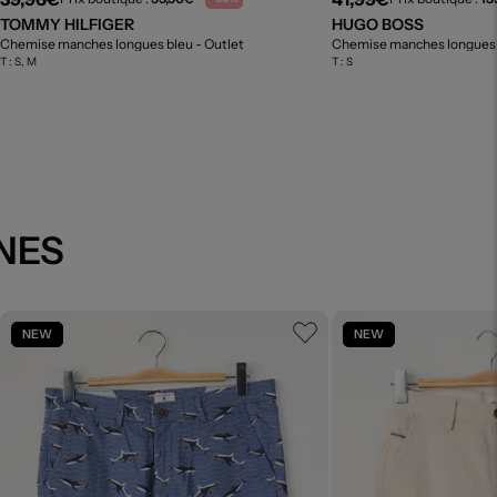
TOMMY HILFIGER
HUGO BOSS
Chemise manches longues bleu
- Outlet
- Outlet
Chemise manches longues
T :
S, M
T :
S
ONES
NEW
NEW