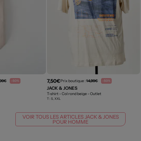
7,50€
,99€
Prix boutique :
14,99€
-50%
-50%
JACK & JONES
T-shirt - Col rond beige
- Outlet
T :
S, XXL
VOIR TOUS LES ARTICLES JACK & JONES
POUR HOMME