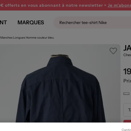
0€ offerts en vous abonnant
à notre newsletter >
Je m'abon
NT
MARQUES
s Manches Longues Homme couleur bleu
J
Che
1
Pri
T
Conti