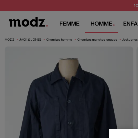
1
FEMME
HOMME
ENFA
MODZ
JACK & JONES
Chemises homme
Chemises manches longues
Jack Jone