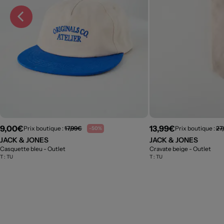
9,00€
13,99€
Prix boutique :
17,99€
Prix boutique :
27
-50%
JACK & JONES
JACK & JONES
Casquette bleu
- Outlet
Cravate beige
- Outlet
T :
TU
T :
TU