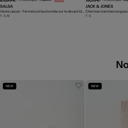
SALSA
JACK & JONES
Veste casual - Fermeture boutonnée sur le devant bleu
Chemise manches longues
- Outlet
T :
S, M
T :
S
No
NEW
NEW