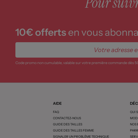
Pour suivre
10€ offerts
en vous abonnan
Code promo non cumulable, valable sur votre première commande dès 5
AIDE
DÉC
FAQ
QUI 
CONTACTEZ-NOUS
MODE
GUIDE DES TAILLES
NOS
GUIDE DES TAILLES FEMME
PARR
SIGNALER UN PROBLÈME TECHNIQUE
SERV