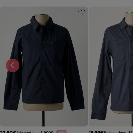
23,80€
19,99€
Prix boutique :
119,00€
Prix boutique :
39
-80%