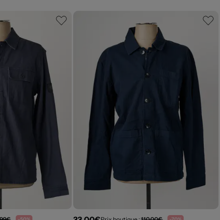
33,00€
,99€
Prix boutique :
110,00€
-50%
-70%