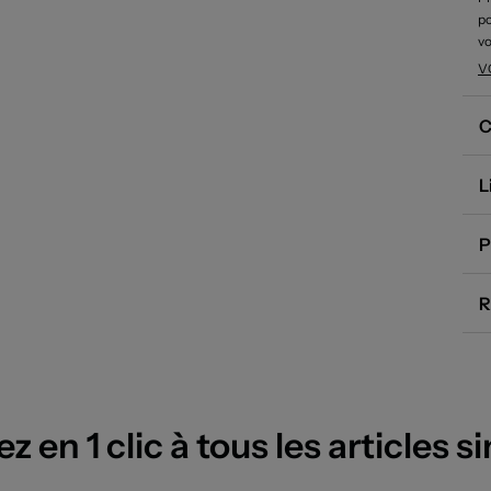
po
vo
to
V
ha
re
C
en
L
P
R
 en 1 clic à tous les articles si