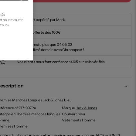
ités
En stock et expédié par Modz
 et pour mesurer
t sur «
Livraison offerte dès 100€
Il ne vous reste plus que
04:05:00
pour être livré demain avec Chronopost !
Nos clients nous font confiance :
4.6/5 sur Avis vérifiés
escription
hemise Manches Longues Jack & Jones Bleu
éférence n°2771997PX
Marque :
Jack & Jones
tégorie :
Chemise manches longues
Couleur
:
bleu
omme
Vêtements Homme
hemises Homme
ofitez d’un bon plan avec cette chemise manches longues JACK & JONES