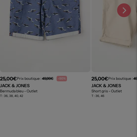
25,00€
25,00€
Prix boutique :
49,99€
Prix boutique :
4
-50%
JACK & JONES
JACK & JONES
Bermuda bleu
- Outlet
Short gris
- Outlet
T :
36, 38, 40, 42
T :
36, 46