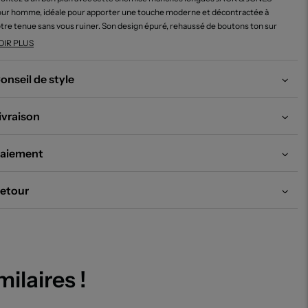
ur homme, idéale pour apporter une touche moderne et décontractée à
tre tenue sans vous ruiner. Son design épuré, rehaussé de boutons ton sur
n et de poches discrètes, s’accorde aussi bien avec un jean qu’un pantalon
OIR PLUS
billé, pour un style polyvalent à petit prix. C’est la pièce parfaite pour
nouveler votre vestiaire sans compromis sur la qualité ou sur l’élégance, tout
onseil de style
 faisant de vraies économies.
ivraison
aiement
etour
milaires !