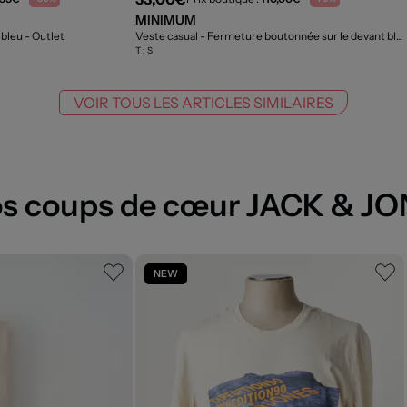
MINIMUM
 bleu
- Outlet
Veste casual - Fermeture boutonnée sur le devant bleu
T :
S
VOIR TOUS LES ARTICLES SIMILAIRES
s coups de cœur JACK & J
NEW