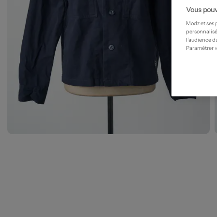
Vous pouv
Modz et ses 
personnalisé
l’audience du
Paramétrer »