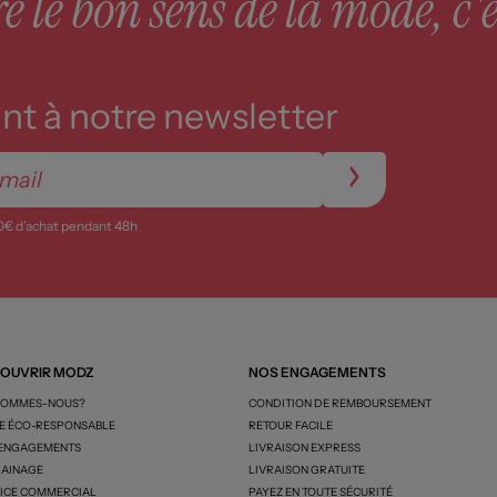
 le bon sens de la mode, c'e
t à notre newsletter
0€ d’achat pendant 48h
OUVRIR MODZ
NOS ENGAGEMENTS
SOMMES-NOUS?
CONDITION DE REMBOURSEMENT
 ÉCO-RESPONSABLE
RETOUR FACILE
 ENGAGEMENTS
LIVRAISON EXPRESS
AINAGE
LIVRAISON GRATUITE
ICE COMMERCIAL
PAYEZ EN TOUTE SÉCURITÉ