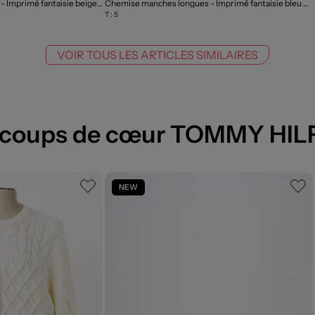
Chemise manches longues - Imprimé fantaisie beige
- Outlet
Chemise manches longues - Imprimé fantaisie bleu
- O
T :
S
VOIR TOUS LES ARTICLES SIMILAIRES
 coups de cœur TOMMY HIL
NEW