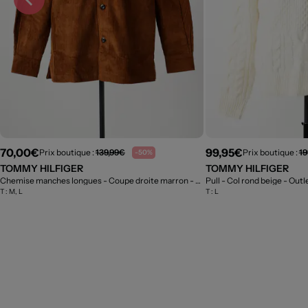
70,00€
99,95€
Prix boutique :
139,99€
Prix boutique :
19
-50%
TOMMY HILFIGER
TOMMY HILFIGER
Chemise manches longues - Coupe droite marron
- Outlet
Pull - Col rond beige
- Outl
T :
M, L
T :
L