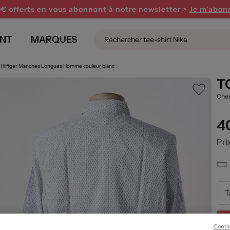
0€ offerts en vous abonnant
à notre newsletter >
Je m'abon
NT
MARQUES
Hilfiger Manches Longues Homme couleur blanc
T
Chem
4
Pri
T
Conti