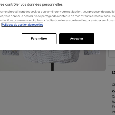
ez contrôler vos données personnelles
partenaires utilisent des cookies pour améliorer votre navigation, vous proposer des public
es, vous donner la possibilité de partager des contenus de modz.fr sur les réseaux sociaux
 site. Vous pouvez en savoir plus sur l’utilisation de ces cookies et les paramétrer en cliquan
.
Politique de gestion des cookies
Paramétrer
Accepter
D
C
R
Ca
h
F
P