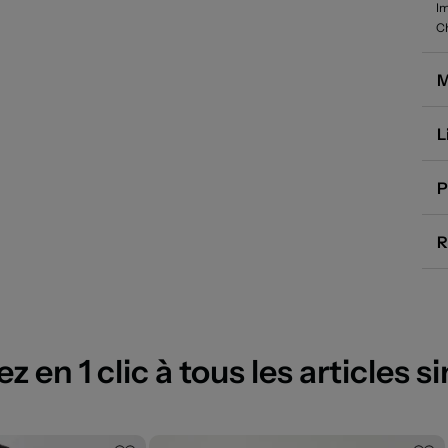
I
C
M
L
P
R
 en 1 clic à tous les articles si