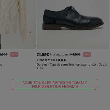
74,95€
9,90€
Prix boutique :
149,90€
-50%
-50%
TOMMY HILFIGER
et
Derbies - Type de semelle amortissante noir
- Outlet
T :
45
VOIR TOUS LES ARTICLES TOMMY
HILFIGER POUR HOMME