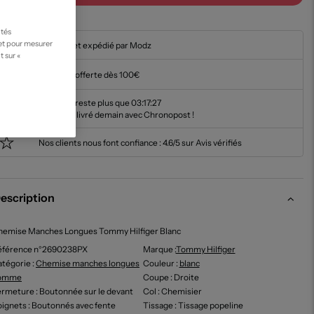
ités
 et pour mesurer
En stock et expédié par Modz
t sur «
Livraison offerte dès 100€
Il ne vous reste plus que
03:17:26
pour être livré demain avec Chronopost !
Nos clients nous font confiance :
4.6/5 sur Avis vérifiés
escription
hemise Manches Longues Tommy Hilfiger Blanc
éférence n°2690238PX
Marque :
Tommy Hilfiger
tégorie :
Chemise manches longues
Couleur
:
blanc
omme
Coupe
: Droite
ermeture
: Boutonnée sur le devant
Col
: Chemisier
oignets
: Boutonnés avec fente
Tissage
: Tissage popeline