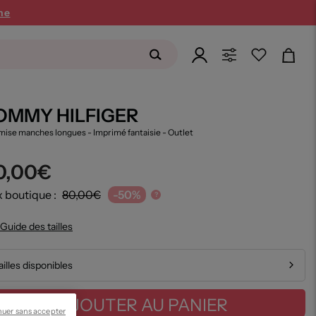
ne
OMMY HILFIGER
ise manches longues - Imprimé fantaisie
- Outlet
0,00€
x boutique :
80,00€
-50%
?
Guide des tailles
ailles disponibles
AJOUTER AU PANIER
nuer sans accepter