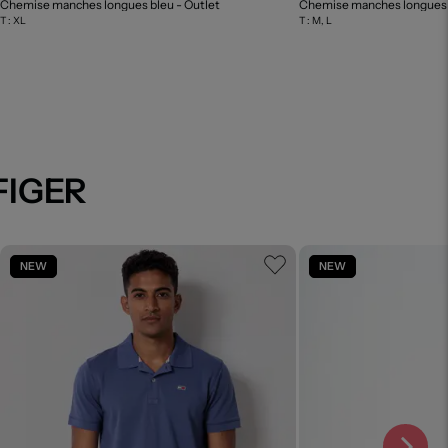
utlet
Chemise manches longues bleu
- Outlet
T :
XL
T :
M, L
FIGER
NEW
NEW