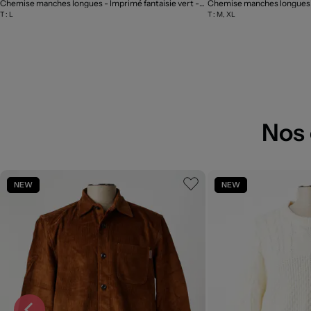
Chemise manches longues - Imprimé fantaisie vert
- Outlet
T :
L
T :
M, XL
Nos
NEW
NEW