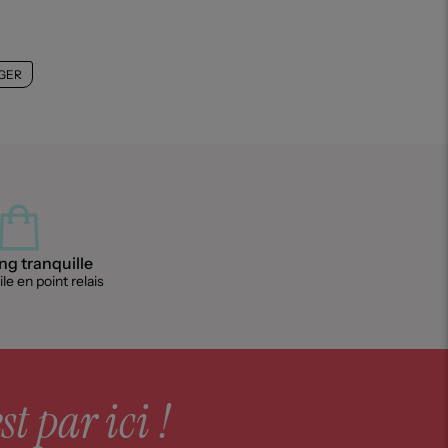
GER
g tranquille
le en point relais
st par ici !