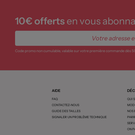
10€ offerts
en vous abonnan
Code promo non cumulable, valable sur votre première commande dès 5
AIDE
DÉC
FAQ
QUI 
CONTACTEZ-NOUS
MODE
GUIDE DES TAILLES
NOS
SIGNALER UN PROBLÈME TECHNIQUE
PARR
SERV
ON P