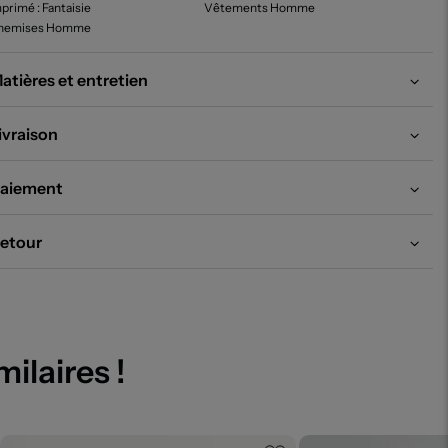
mprimé
: Fantaisie
Vêtements Homme
hemises Homme
atières et entretien
ivraison
aiement
etour
milaires !