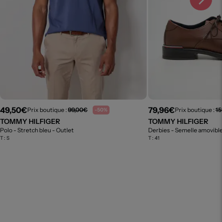
49,50€
79,96€
Prix boutique :
99,00€
Prix boutique :
15
-50%
TOMMY HILFIGER
TOMMY HILFIGER
Polo - Stretch bleu
- Outlet
Derbies - Semelle amovibl
T :
S
T :
41