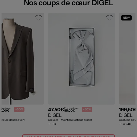
Nos coups de cœur DIGEL
NEW
47,50€
199,50
x boutique :
Prix boutique :
-50%
-50%
80,00€
95,00€
DIGEL
DIGEL
ntérieure doublée vert
Cravate - Maintien élastique argent
Costume de vil
T :
TU
T :
48 40, ...