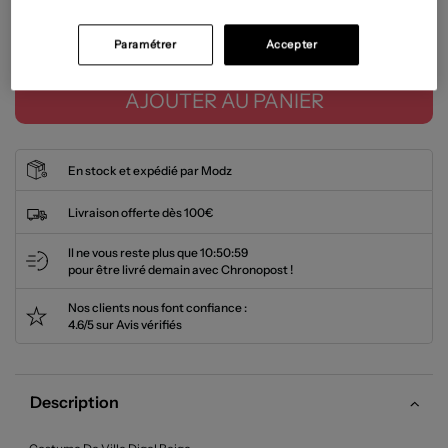
Tailles disponibles
Paramétrer
Accepter
AJOUTER AU PANIER
En stock et expédié par Modz
Livraison offerte dès 100€
Il ne vous reste plus que
10:50:59
pour être livré demain avec Chronopost !
Nos clients nous font confiance :
4.6/5 sur Avis vérifiés
Description