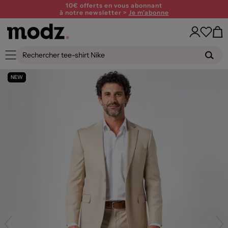
10€ offerts en vous abonnant
à notre newsletter >
Je m'abonne
NEW