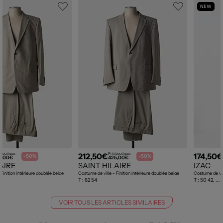
NEW
212,50€
174,50€
 boutique :
Prix boutique :
-50%
-50%
9,00€
425,00€
AIRE
SAINT HILAIRE
IZAC
Finition intérieure doublée beige
Costume de ville - Finition intérieure doublée beige
Costume de vil
T :
62 54
T :
50 42, ...
VOIR TOUS LES ARTICLES SIMILAIRES