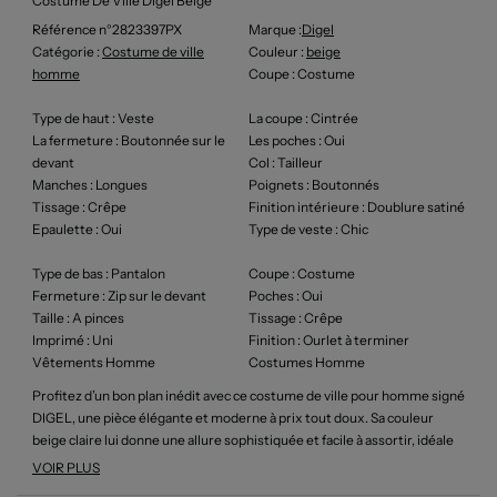
Costume De Ville Digel Beige
Référence n°2823397PX
Marque :
Digel
Catégorie :
Costume de ville
Couleur
:
beige
homme
Coupe
: Costume
Type de haut
: Veste
La coupe
: Cintrée
La fermeture
: Boutonnée sur le
Les poches
: Oui
devant
Col
: Tailleur
Manches
: Longues
Poignets
: Boutonnés
Tissage
: Crêpe
Finition intérieure
: Doublure satiné
Epaulette
: Oui
Type de veste
: Chic
Type de bas
: Pantalon
Coupe
: Costume
Fermeture
: Zip sur le devant
Poches
: Oui
Taille
: A pinces
Tissage
: Crêpe
Imprimé
: Uni
Finition
: Ourlet à terminer
Vêtements Homme
Costumes Homme
Profitez d’un bon plan inédit avec ce costume de ville pour homme signé
DIGEL, une pièce élégante et moderne à prix tout doux. Sa couleur
beige claire lui donne une allure sophistiquée et facile à assortir, idéale
aussi bien pour vos rendez-vous professionnels que pour les grandes
VOIR PLUS
occasions. La veste à fermeture deux boutons, dotée de poches