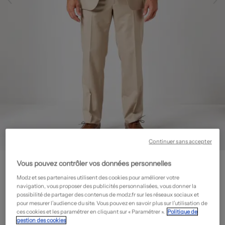
Continuer sans accepter
DIGEL
Vous pouvez contrôler vos données personnelles
Costume de ville - Poches
- Outlet
Modz et ses partenaires utilisent des cookies pour améliorer votre
139,50€
navigation, vous proposer des publicités personnalisées, vous donner la
possibilité de partager des contenus de modz.fr sur les réseaux sociaux et
-50%
Prix boutique :
279,00€
?
pour mesurer l’audience du site. Vous pouvez en savoir plus sur l’utilisation de
ces cookies et les paramétrer en cliquant sur « Paramétrer ».
Politique de
gestion des cookies
Guide des tailles