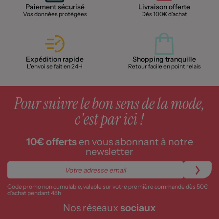
Paiement sécurisé
Livraison offerte
Vos données protégées
Dès 100€ d'achat
Expédition rapide
Shopping tranquille
L'envoi se fait en 24H
Retour facile en point relais
Pour suivre le bon sens de la mode,
c'est par ici !
10€ offerts
en vous abonnant à notre
newsletter
Code promo non cumulable, valable sur votre première commande dès 50€
d’achat pendant 48h
Nos réseaux
sociaux