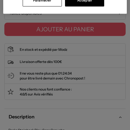
Paramétrer
Accepter
Tailles disponibles
AJOUTER AU PANIER
En stock et expédié par Modz
Livraison offerte dès 100€
Il ne vous reste plus que
01:24:34
pour être livré demain avec Chronopost !
Nos clients nous font confiance :
4.6/5 sur Avis vérifiés
Description