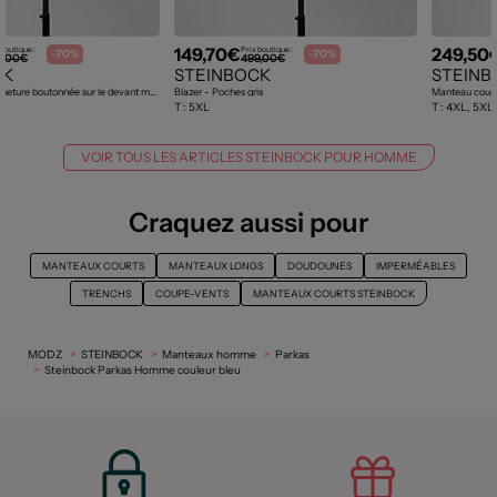
149,70€
249,50
 boutique :
Prix boutique :
-70%
-70%
9,00€
499,00€
CK
STEINBOCK
STEINB
Veste casual - Fermeture boutonnée sur le devant marron
Blazer - Poches gris
Manteau court
T :
5XL
T :
4XL, 5XL
VOIR TOUS LES ARTICLES STEINBOCK POUR HOMME
Craquez aussi pour
MANTEAUX COURTS
MANTEAUX LONGS
DOUDOUNES
IMPERMÉABLES
TRENCHS
COUPE-VENTS
MANTEAUX COURTS STEINBOCK
MODZ
STEINBOCK
Manteaux homme
Parkas
Steinbock Parkas Homme couleur bleu