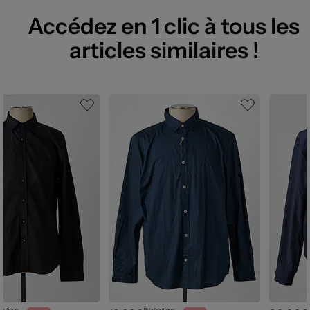
Accédez en 1 clic à tous les
articles similaires !
boutique :
Prix boutique :