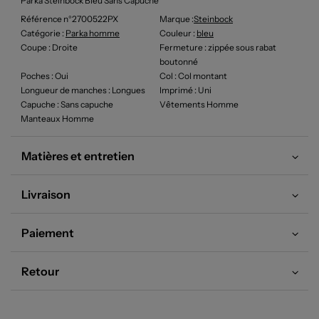
Parka Steinbock Bleu Sans Capuche
Référence n°2700522PX
Marque :
Steinbock
Catégorie :
Parka homme
Couleur
:
bleu
Coupe
: Droite
Fermeture
: zippée sous rabat
boutonné
Poches
: Oui
Col
: Col montant
Longueur de manches
: Longues
Imprimé
: Uni
Capuche
: Sans capuche
Vêtements Homme
Manteaux Homme
Matières et entretien
Livraison
Paiement
Retour