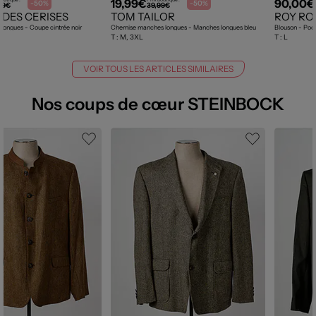
19,99€
90,00€
-50%
-50%
99€
39,99€
 DES CERISES
TOM TAILOR
ROY RO
ongues - Coupe cintrée noir
Chemise manches longues - Manches longues bleu
Blouson - Poc
T :
M, 3XL
T :
L
VOIR TOUS LES ARTICLES SIMILAIRES
Nos coups de cœur STEINBOCK