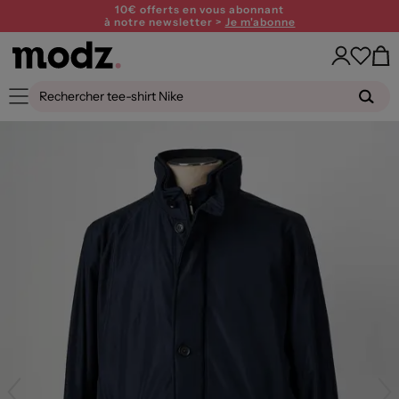
10€ offerts en vous abonnant
à notre newsletter >
Je m'abonne