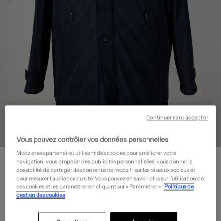
Continuer sans accepter
Vous pouvez contrôler vos données personnelles
Modz et ses partenaires utilisent des cookies pour améliorer votre
STEINBOCK
navigation, vous proposer des publicités personnalisées, vous donner la
Parka - Manches longues
- Outlet
possibilité de partager des contenus de modz.fr sur les réseaux sociaux et
pour mesurer l’audience du site. Vous pouvez en savoir plus sur l’utilisation de
199,50€
ces cookies et les paramétrer en cliquant sur « Paramétrer ».
Politique de
gestion des cookies
-50%
Prix boutique :
399,00€
?
Guide des tailles