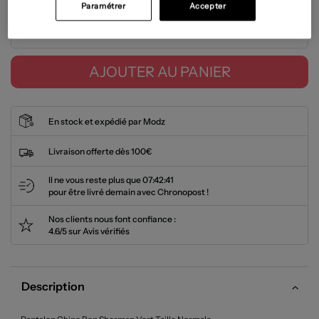
Paramétrer
Accepter
Tailles disponibles
AJOUTER AU PANIER
En stock et expédié par Modz
Livraison offerte dès 100€
Il ne vous reste plus que
07:42:40
pour être livré demain avec Chronopost !
Nos clients nous font confiance :
4.6/5 sur Avis vérifiés
Description