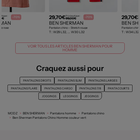
29,70€
29,70€
utique :
Prix boutique :
P
-70%
-70%
00€
99,00€
9
RMAN
BEN SHERMAN
BEN S
ée rose
Pantalon chino - Stretch rouge
Pantalon chino
T :
W29 L32, ... W30 L32
T :
W34 L32, 
VOIR TOUS LES ARTICLES BEN SHERMAN POUR
HOMME
Craquez aussi pour
PANTALONS DROITS
PANTALONS SLIM
PANTALONS LARGES
PANTALONS FLARE
PANTALONS CARGO
PANTALONS 7/8
PANTACOURTS
JOGGINGS
LEGGINGS
JEGGINGS
MODZ
BEN SHERMAN
Pantalons homme
Pantalons chino
Ben Sherman Pantalons Chino Homme couleur vert