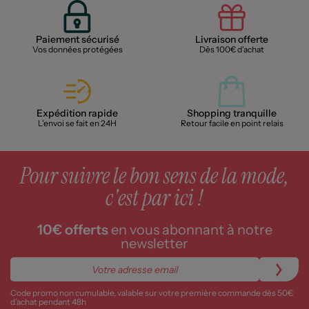
Paiement sécurisé
Livraison offerte
Vos données protégées
Dès 100€ d'achat
Expédition rapide
Shopping tranquille
L'envoi se fait en 24H
Retour facile en point relais
Pour suivre le bon sens de la mode,
c'est par ici !
10€ offerts
en vous abonnant à notre
newsletter
Code promo non cumulable, valable sur votre première commande dès 50€
d’achat pendant 48h