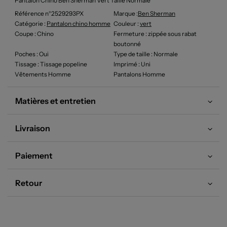
Pantalon Chino Ben Sherman Vert Taille Normale
Référence n°2529293PX
Marque :
Ben Sherman
Catégorie :
Pantalon chino homme
Couleur
:
vert
Coupe
: Chino
Fermeture
: zippée sous rabat
boutonné
Poches
: Oui
Type de taille
: Normale
Tissage
: Tissage popeline
Imprimé
: Uni
Vêtements Homme
Pantalons Homme
Matières et entretien
Livraison
Paiement
Retour