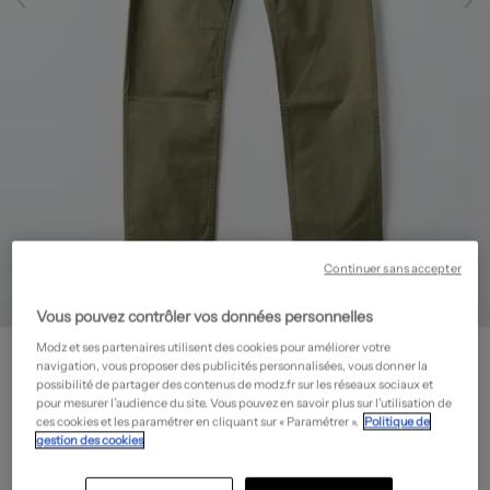
Continuer sans accepter
Vous pouvez contrôler vos données personnelles
BEN SHERMAN
Modz et ses partenaires utilisent des cookies pour améliorer votre
navigation, vous proposer des publicités personnalisées, vous donner la
Pantalon chino - Stretch
- Outlet
possibilité de partager des contenus de modz.fr sur les réseaux sociaux et
29,70€
pour mesurer l’audience du site. Vous pouvez en savoir plus sur l’utilisation de
ces cookies et les paramétrer en cliquant sur « Paramétrer ».
Politique de
-70%
Prix boutique :
99,00€
gestion des cookies
?
Guide des tailles