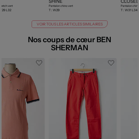
SHINE
CLOSE
tretch vert
Pantalon chino vert
Pantalon chino
 W29 L32
T :
W29
T :
W31 L34
VOIR TOUS LES ARTICLES SIMILAIRES
Nos coups de cœur BEN
SHERMAN