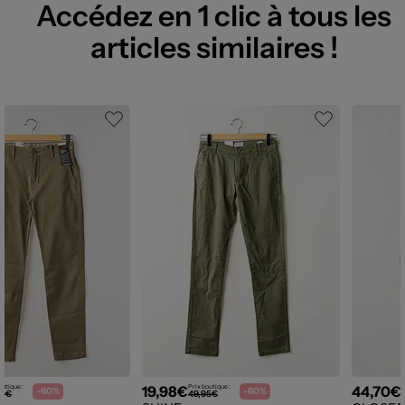
Accédez en 1 clic à tous les
articles similaires !
19,98€
44,70€
outique :
Prix boutique :
P
-60%
-60%
00€
49,95€