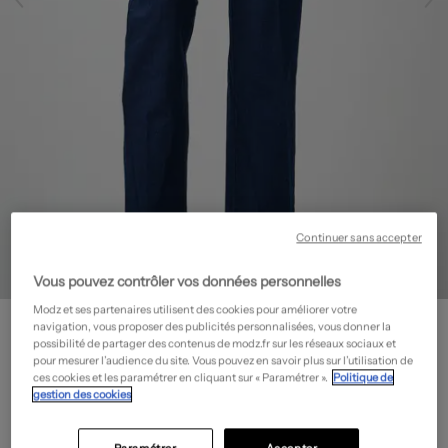
Continuer sans accepter
Vous pouvez contrôler vos données personnelles
Modz et ses partenaires utilisent des cookies pour améliorer votre
MEYER
navigation, vous proposer des publicités personnalisées, vous donner la
Pantalon chino - Stretch
- Outlet
possibilité de partager des contenus de modz.fr sur les réseaux sociaux et
pour mesurer l’audience du site. Vous pouvez en savoir plus sur l’utilisation de
69,50€
ces cookies et les paramétrer en cliquant sur « Paramétrer ».
Politique de
gestion des cookies
-50%
Prix boutique :
139,00€
?
Guide des tailles