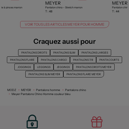
MEYER
MEYER
ille à pinces marron
Pantalon chino - Stretch marron
Pantalon chino
T :
48
T :
44
VOIR TOUS LES ARTICLES MEYER POUR HOMME
Craquez aussi pour
PANTALONS DROITS
PANTALONS SLIM
PANTALONS LARGES
PANTALONS FLARE
PANTALONS CARGO
PANTALONS 7/8
PANTACOURTS
JOGGINGS
LEGGINGS
JEGGINGS
PANTALONS DROITS MEYER
PANTALONS SLIM MEYER
PANTALONS FLARE MEYER
MODZ
MEYER
Pantalons homme
Pantalons chino
Meyer Pantalons Chino Homme couleur bleu