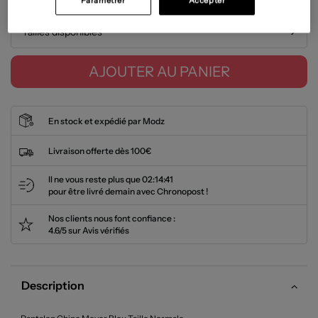
Paramétrer
Accepter
Tailles disponibles
AJOUTER AU PANIER
En stock et expédié par Modz
Livraison offerte dès 100€
Il ne vous reste plus que
02:14:41
pour être livré demain avec Chronopost !
Nos clients nous font confiance :
4.6/5 sur Avis vérifiés
Description