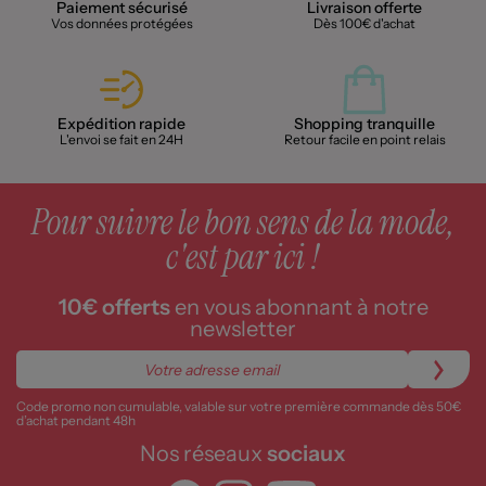
Paiement sécurisé
Livraison offerte
Vos données protégées
Dès 100€ d'achat
Expédition rapide
Shopping tranquille
L'envoi se fait en 24H
Retour facile en point relais
Pour suivre le bon sens de la mode,
c'est par ici !
10€ offerts
en vous abonnant à notre
newsletter
Code promo non cumulable, valable sur votre première commande dès 50€
d’achat pendant 48h
Nos réseaux
sociaux