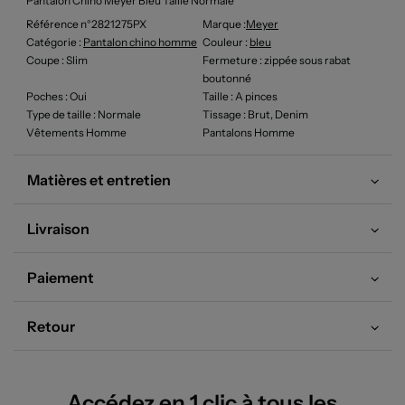
Pantalon Chino Meyer Bleu Taille Normale
Référence n°2821275PX
Marque :
Meyer
Catégorie :
Pantalon chino homme
Couleur
:
bleu
Coupe
: Slim
Fermeture
: zippée sous rabat
boutonné
Poches
: Oui
Taille
: A pinces
Type de taille
: Normale
Tissage
: Brut, Denim
Vêtements Homme
Pantalons Homme
Matières et entretien
Livraison
Paiement
Retour
Accédez en 1 clic à tous les