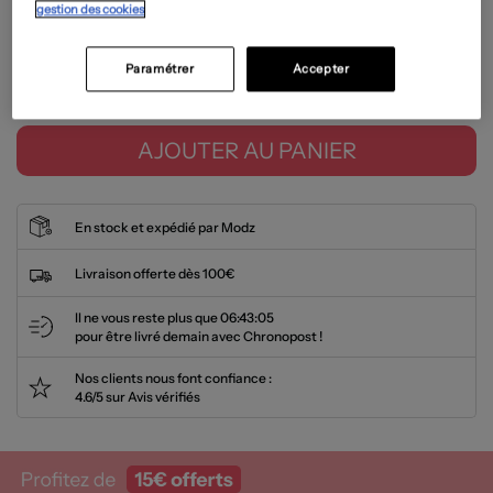
gestion des cookies
Guide des tailles
Paramétrer
Accepter
Tailles disponibles
AJOUTER AU PANIER
En stock et expédié par Modz
Livraison offerte dès 100€
Il ne vous reste plus que
06:43:04
pour être livré demain avec Chronopost !
Nos clients nous font confiance :
4.6/5 sur Avis vérifiés