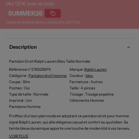
Description
Pantalon Droit Ralph Lauren Bleu Taille Normale
Référence n°2763295PX
Marque :
Ralph Lauren
Catégorie :
Pantalon droit homme
Couleur
:
bleu
Coupe
: Slim
Fermeture
: Autres
Poches
: Oui
Taille
: A pinces
Type de taille
: Normale
Tissage
: Tissage popeline
Imprimé
: Uni
Vêtements Homme
Pantalons Homme
Profitez d’un bon plan mode en adoptant ce pantalon droit pour homme
signé Ralph Lauren, qui allie élégance casual et confort au quotidien. Sa
teinte bleue dynamique apporte une touche de modernité à vos tenues,
tandis que la coupe droite offre une silhouette épurée facile à associer,
VOIR PLUS