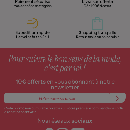
Paiement sécurisé
Livraison offerte
Vos données protégées
Dès 100€ d'achat
Expédition rapide
Shopping tranquille
L'envoi se fait en 24H
Retour facile en point relais
Pour suivre le bon sens de la mode,
c'est par ici !
10€ offerts
en vous abonnant à notre
newsletter
Code promo non cumulable, valable sur votre première commande dès 50€
d’achat pendant 48h
Nos réseaux
sociaux