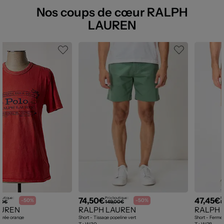
Nos coups de cœur RALPH
LAUREN
74,50€
47,45€
outique :
Prix boutique :
Pr
-50%
-50%
00€
149,00€
9
AUREN
RALPH LAUREN
RALPH 
ntrée orange
Short - Tissage popeline vert
Short - Fermet