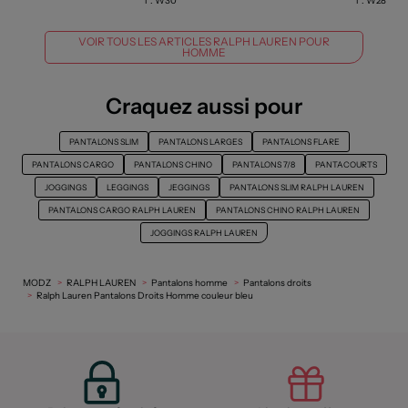
T :
W30
T :
W28
VOIR TOUS LES ARTICLES RALPH LAUREN POUR
HOMME
Craquez aussi pour
PANTALONS SLIM
PANTALONS LARGES
PANTALONS FLARE
PANTALONS CARGO
PANTALONS CHINO
PANTALONS 7/8
PANTACOURTS
JOGGINGS
LEGGINGS
JEGGINGS
PANTALONS SLIM RALPH LAUREN
PANTALONS CARGO RALPH LAUREN
PANTALONS CHINO RALPH LAUREN
JOGGINGS RALPH LAUREN
MODZ
RALPH LAUREN
Pantalons homme
Pantalons droits
Ralph Lauren Pantalons Droits Homme couleur bleu