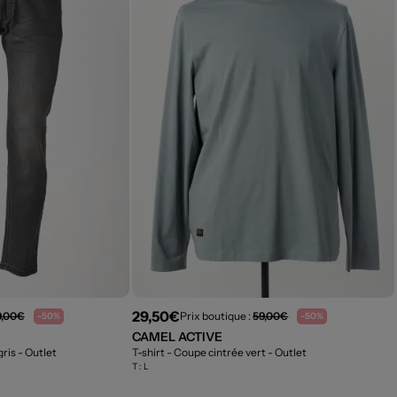
29,50€
9,00€
Prix boutique :
59,00€
-50%
-50%
CAMEL ACTIVE
gris
- Outlet
T-shirt - Coupe cintrée vert
- Outlet
T :
L