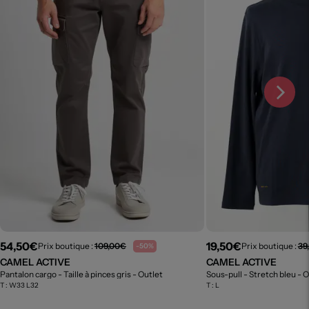
54,50€
19,50€
Prix boutique :
109,00€
Prix boutique :
39
-50%
CAMEL ACTIVE
CAMEL ACTIVE
Pantalon cargo - Taille à pinces gris
- Outlet
Sous-pull - Stretch bleu
- O
T :
W33 L32
T :
L