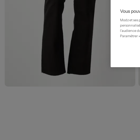
Vous pouv
Modz et ses 
personnalisé
l’audience du
Paramétrer »