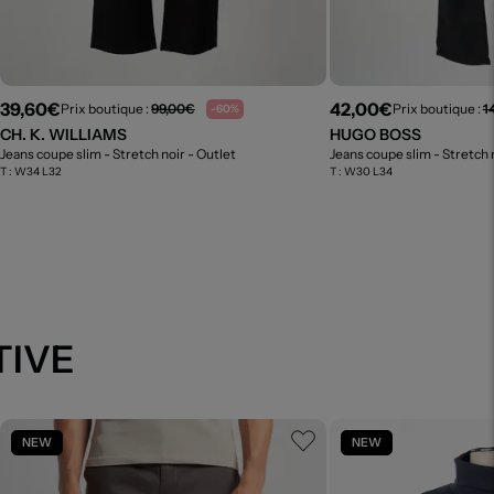
39,60€
42,00€
Prix boutique :
99,00€
Prix boutique :
1
-60%
CH. K. WILLIAMS
HUGO BOSS
Jeans coupe slim - Stretch noir
- Outlet
Jeans coupe slim - Stretch 
T :
W34 L32
T :
W30 L34
TIVE
NEW
NEW