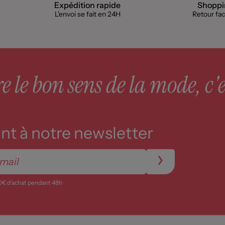
Expédition rapide
Shoppin
L'envoi se fait en 24H
Retour faci
 le bon sens de la mode, c'e
t à notre newsletter
0€ d’achat pendant 48h