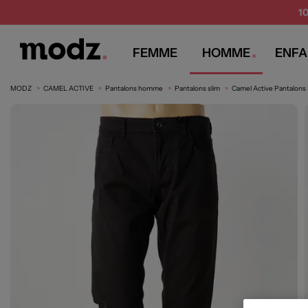
1
FEMME
HOMME
ENFA
MODZ
CAMEL ACTIVE
Pantalons homme
Pantalons slim
Camel Active Pantalons