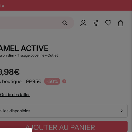
ne
AMEL ACTIVE
alon slim - Tissage popeline
- Outlet
9,98€
x boutique :
99,95€
-50%
?
Guide des tailles
ailles disponibles
AJOUTER AU PANIER