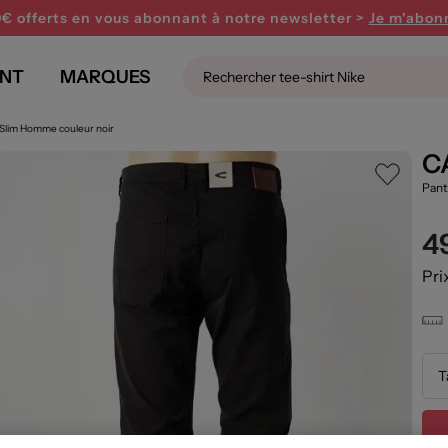
0€ offerts en vous abonnant
à notre newsletter >
Je m'abon
NT
MARQUES
 Slim Homme couleur noir
C
Pant
4
Pri
T