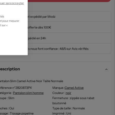
nuer sans accepter
En stock et expédié par Modz
ités
 et pour mesurer
t sur «
Livraison offerte dès 100€
Article expédié en 24h
Nos clients nous font confiance :
4.6/5 sur Avis vérifiés
escription
ntalon Slim Camel Active Noir Taille Normale
éférence n°2820873PX
Marque :
Camel Active
tégorie :
Pantalon slim homme
Couleur
:
noir
oupe
: Slim
Fermeture
: zippée sous rabat
boutonné
oches
: Oui
Type de taille
: Normale
issage
: Tissage popeline
Imprimé
: Uni