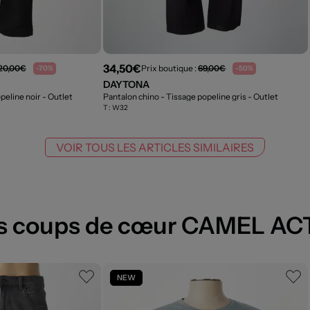
34,50€
20,00€
Prix boutique :
69,00€
-70%
-50%
DAYTONA
peline noir
- Outlet
Pantalon chino - Tissage popeline gris
- Outlet
T :
W32
VOIR TOUS LES ARTICLES SIMILAIRES
s coups de cœur CAMEL AC
NEW