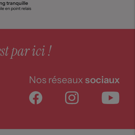
g tranquille
le en point relais
st par ici !
Nos réseaux
sociaux