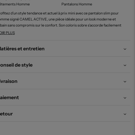
êtements Homme
Pantalons Homme
ofitez d’un style tendance et actuel à prix mini avec ce pantalon slim pour
omme signé CAMEL ACTIVE, une pièce idéale pour un look moderne et
bain sans compromis sur le confort. Son coloris sobre s’accorde facilement
ec toutes vos tenues du quotidien et son allure ajustée affine la silhouette,
OIR PLUS
isant de ce pantalon un incontournable à petit prix pour renouveler votre
essing sans vous ruiner.
atières et entretien
onseil de style
ivraison
aiement
etour