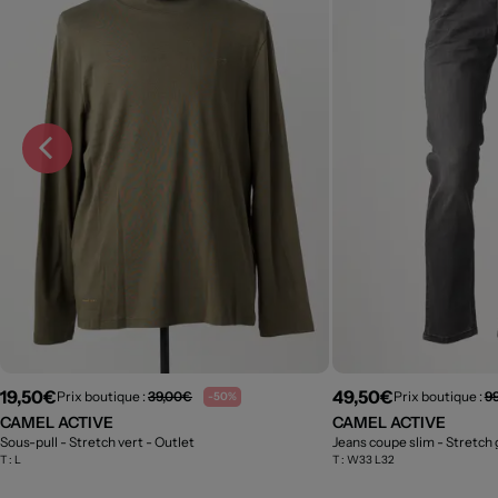
19,50€
49,50€
Prix boutique :
39,00€
Prix boutique :
9
-50%
CAMEL ACTIVE
CAMEL ACTIVE
Sous-pull - Stretch vert
- Outlet
Jeans coupe slim - Stretch 
T :
L
T :
W33 L32