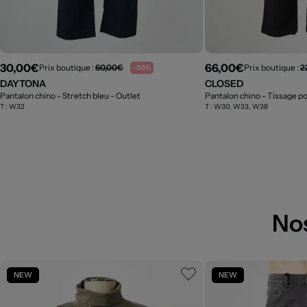
30,00€
66,00€
Prix boutique :
60,00€
Prix boutique :
2
-50%
DAYTONA
CLOSED
Pantalon chino - Stretch bleu
- Outlet
Pantalon chino - Tissage po
T :
W32
T :
W30, W33, W38
No
NEW
NEW