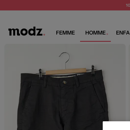
1
FEMME
HOMME
ENFA
MODZ
BRUCE & BUTLER
Shorts et Bermudas homme
Shorts
Bruce Butler Short