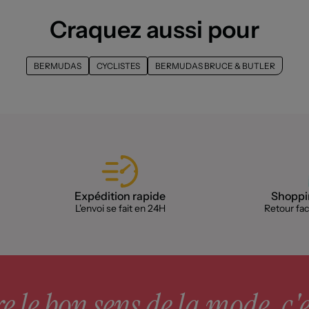
Craquez aussi pour
BERMUDAS
CYCLISTES
BERMUDAS BRUCE & BUTLER
Expédition rapide
Shoppin
L'envoi se fait en 24H
Retour faci
 le bon sens de la mode, c'e