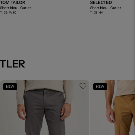
TOM TAILOR
SELECTED
Short bleu
- Outlet
Short bleu
- Outlet
T :
36, W30
T :
38, 44
UTLER
NEW
NEW