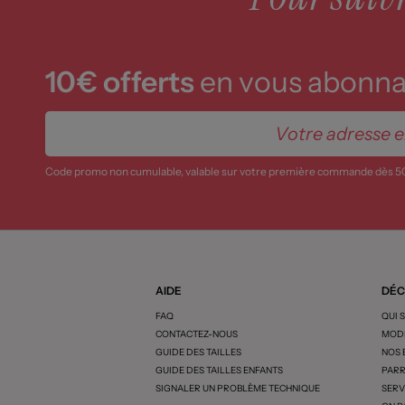
10€ offerts
en vous abonnan
Code promo non cumulable, valable sur votre première commande dès 5
AIDE
DÉC
FAQ
QUI 
CONTACTEZ-NOUS
MODE
GUIDE DES TAILLES
NOS
GUIDE DES TAILLES ENFANTS
PARR
SIGNALER UN PROBLÈME TECHNIQUE
SERV