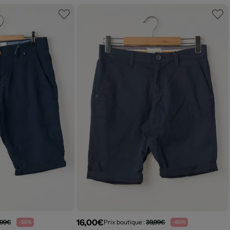
16,00€
,99€
Prix boutique :
39,99€
-50%
-60%