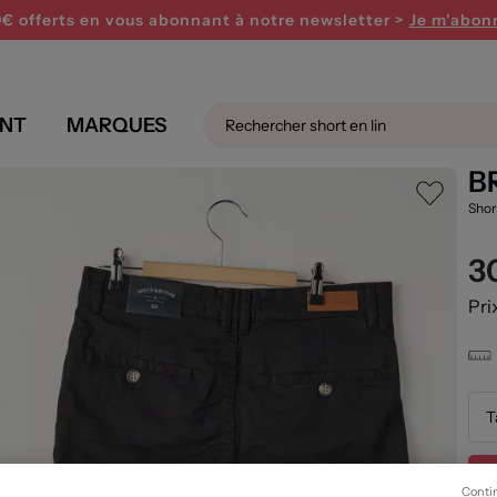
0€ offerts en vous abonnant
à notre newsletter >
Je m'abon
NT
MARQUES
s 1 Homme couleur noir
B
Sho
3
Pri
T
Conti