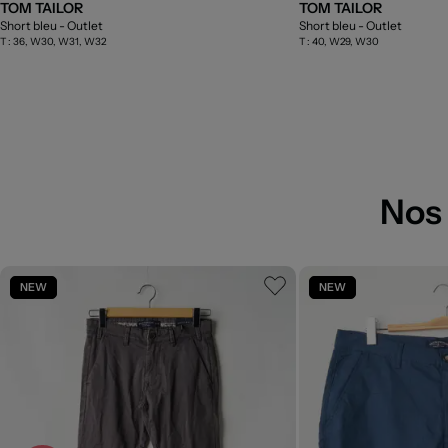
TOM TAILOR
TOM TAILOR
Short bleu
- Outlet
Short bleu
- Outlet
T :
36, W30, W31, W32
T :
40, W29, W30
Nos
NEW
NEW