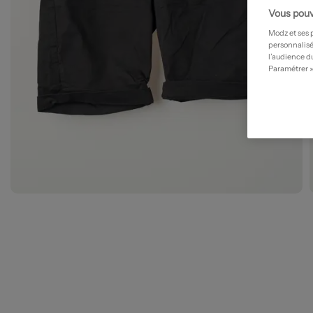
Vous pouv
Modz et ses 
personnalisé
l’audience du
Paramétrer »