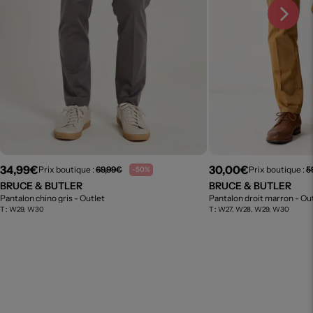
34,99€
30,00€
Prix boutique :
69,99€
Prix boutique :
5
-50%
BRUCE & BUTLER
BRUCE & BUTLER
Pantalon chino gris
- Outlet
Pantalon droit marron
- Ou
T :
W29, W30
T :
W27, W28, W29, W30