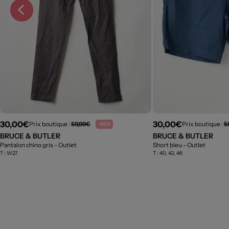
30,00€
30,00€
Prix boutique :
59,99€
Prix boutique :
5
-50%
BRUCE & BUTLER
BRUCE & BUTLER
Pantalon chino gris
- Outlet
Short bleu
- Outlet
T :
W27
T :
40, 42, 46