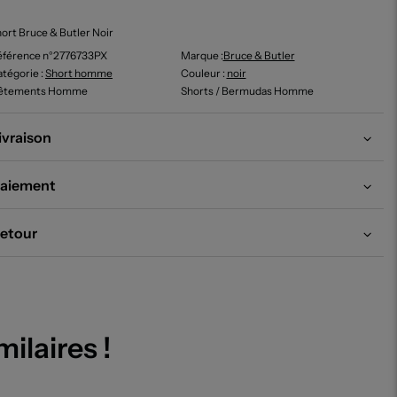
ort Bruce & Butler Noir
éférence n°2776733PX
Marque :
Bruce & Butler
tégorie :
Short homme
Couleur
:
noir
êtements Homme
Shorts / Bermudas Homme
ivraison
aiement
etour
milaires !