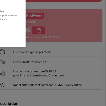
ités
 et pour mesurer
t sur «
En stock et expédié par Modz
Livraison offerte dès 100€
Il ne vous reste plus que
09:29:02
pour être livré demain avec Chronopost !
Nos clients nous font confiance :
4.6/5 sur Avis vérifiés
escription