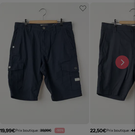
19,99€
22,50€
Prix boutique :
39,99€
Prix boutique :
44
-50%