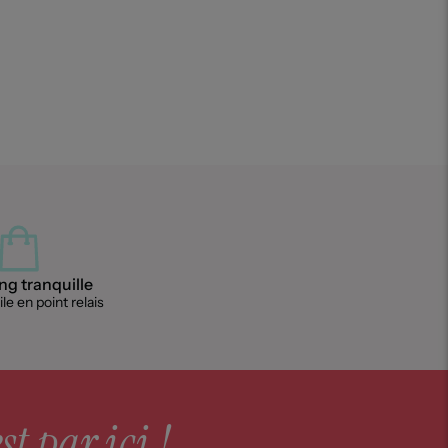
g tranquille
le en point relais
st par ici !