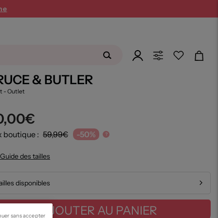
ne
RUCE & BUTLER
rt
- Outlet
0,00€
x boutique :
59,99€
-50%
?
Guide des tailles
ailles disponibles
AJOUTER AU PANIER
nuer sans accepter