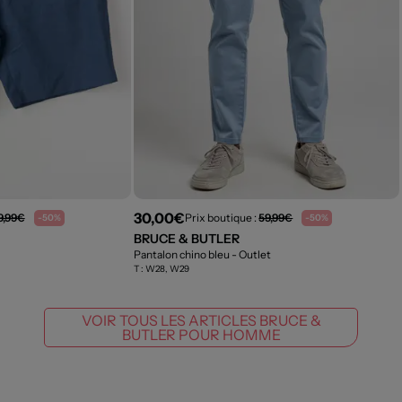
30,00€
9,99€
Prix boutique :
59,99€
-50%
-50%
BRUCE & BUTLER
Pantalon chino bleu
- Outlet
T :
W28, W29
VOIR TOUS LES ARTICLES BRUCE &
BUTLER POUR HOMME