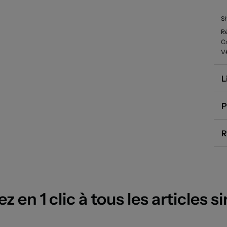
Sh
R
Ca
V
L
P
R
 en 1 clic à tous les articles si