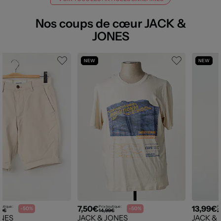
Nos coups de cœur JACK &
JONES
NEW
NEW
7,50€
13,99€
outique :
Prix boutique :
Pr
-50%
-50%
99€
14,99€
2
ONES
JACK & JONES
JACK &