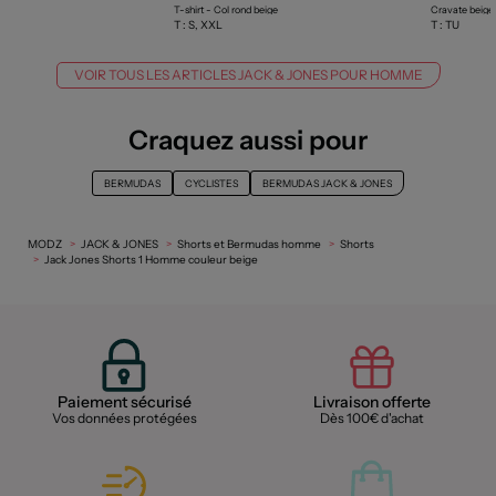
T-shirt - Col rond beige
Cravate beige
T :
S, XXL
T :
TU
VOIR TOUS LES ARTICLES JACK & JONES POUR HOMME
Craquez aussi pour
BERMUDAS
CYCLISTES
BERMUDAS JACK & JONES
MODZ
JACK & JONES
Shorts et Bermudas homme
Shorts
Jack Jones Shorts 1 Homme couleur beige
Paiement sécurisé
Livraison offerte
Vos données protégées
Dès 100€ d'achat