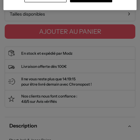
Tailles disponibles
AJOUTER AU PANIER
En stock et expédié par Modz
Livraison offerte dès 100€
Il ne vous reste plus que
14:19:15
pour être livré demain avec Chronopost !
Nos clients nous font confiance :
4.6/5 sur Avis vérifiés
Description