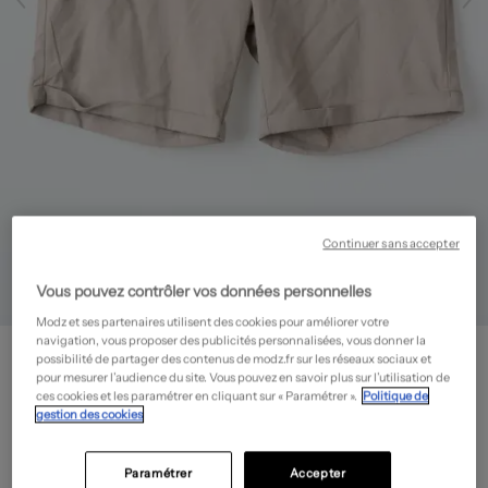
Continuer sans accepter
Vous pouvez contrôler vos données personnelles
Modz et ses partenaires utilisent des cookies pour améliorer votre
navigation, vous proposer des publicités personnalisées, vous donner la
JACK & JONES
possibilité de partager des contenus de modz.fr sur les réseaux sociaux et
Short
- Outlet
pour mesurer l’audience du site. Vous pouvez en savoir plus sur l’utilisation de
ces cookies et les paramétrer en cliquant sur « Paramétrer ».
Politique de
25,00€
gestion des cookies
-50%
Prix boutique :
49,99€
?
Paramétrer
Accepter
Guide des tailles