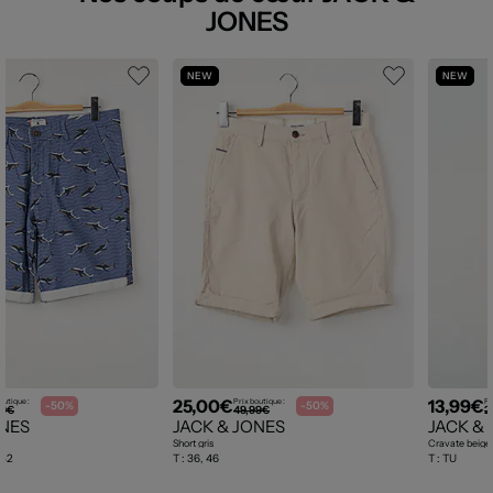
JONES
NEW
NEW
25,00€
13,99€
outique :
Prix boutique :
Pr
-50%
-50%
99€
49,99€
2
ONES
JACK & JONES
JACK &
Short gris
Cravate beige
 42
T :
36, 46
T :
TU