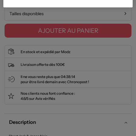
Tailles disponibles
AJOUTER AU PANIER
En stock et expédié par Modz
Livraison offerte dès 100€
Il ne vous reste plus que
04:38:14
pour être livré demain avec Chronopost !
Nos clients nous font confiance :
4.6/5 sur Avis vérifiés
Description