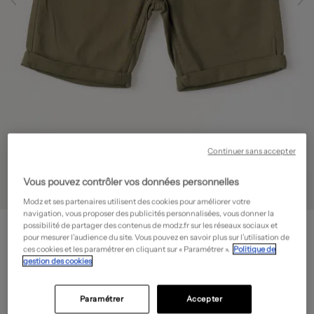
Continuer sans accepter
Vous pouvez contrôler vos données personnelles
Modz et ses partenaires utilisent des cookies pour améliorer votre
navigation, vous proposer des publicités personnalisées, vous donner la
JACK & JONES
possibilité de partager des contenus de modz.fr sur les réseaux sociaux et
Short
- Outlet
pour mesurer l’audience du site. Vous pouvez en savoir plus sur l’utilisation de
ces cookies et les paramétrer en cliquant sur « Paramétrer ».
Politique de
17,50€
gestion des cookies
-50%
Prix boutique :
34,99€
?
Paramétrer
Accepter
Guide des tailles