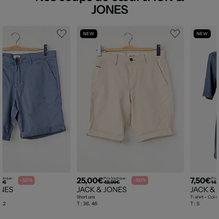
JONES
NEW
NEW
25,00€
7,50€
outique :
Prix boutique :
Prix 
-50%
-50%
99€
49,99€
14,
ONES
JACK & JONES
JACK &
Short gris
T-shirt - Col r
 42
T :
36, 46
T :
S