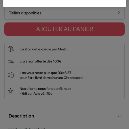
Tailles disponibles
AJOUTER AU PANIER
En stock et expédié par Modz
Livraison offerte dès 100€
Il ne vous reste plus que
03:46:57
pour être livré demain avec Chronopost !
Nos clients nous font confiance :
4.6/5 sur Avis vérifiés
Description