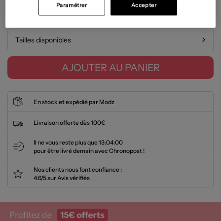
Paramétrer
Accepter
Guide des tailles
Tailles disponibles
AJOUTER AU PANIER
En stock et expédié par Modz
Livraison offerte dès 100€
Il ne vous reste plus que
13:03:59
pour être livré demain avec Chronopost !
Nos clients nous font confiance :
4.6/5 sur Avis vérifiés