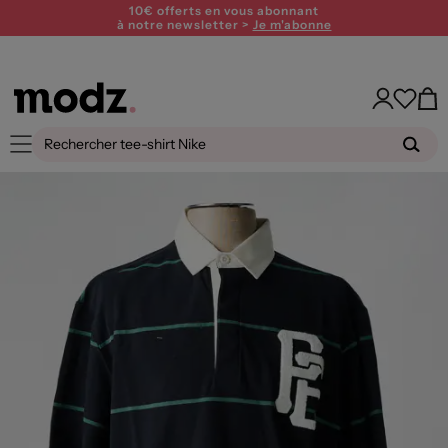
10€ offerts en vous abonnant
à notre newsletter >
Je m'abonne