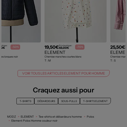
19,50€
25,50€
outique :
Prix boutique :
P
-50%
-70%
,00€
65,00€
8
ELEMENT
ELEME
es longues noir
Chemise manches courtes blanc
Chemise manc
T :
M
T :
S
VOIR TOUS LES ARTICLES ELEMENT POUR HOMME
Craquez aussi pour
T-SHIRTS
DÉBARDEURS
SOUS-PULLS
T-SHIRTS ELEMENT
MODZ
ELEMENT
Tee-shirts et débardeurs homme
Polos
Element Polos Homme couleur noir