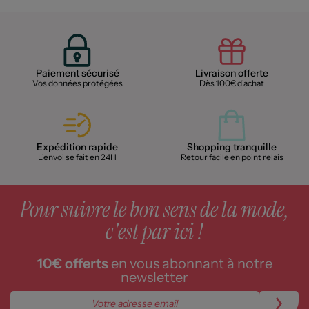
Paiement sécurisé
Livraison offerte
Vos données protégées
Dès 100€ d'achat
Expédition rapide
Shopping tranquille
L'envoi se fait en 24H
Retour facile en point relais
Pour suivre le bon sens de la mode,
c'est par ici !
10€ offerts
en vous abonnant à notre
newsletter