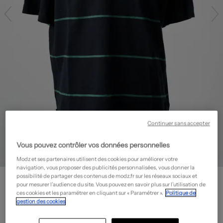
Continuer sans accepter
Vous pouvez contrôler vos données personnelles
Modz et ses partenaires utilisent des cookies pour améliorer votre
navigation, vous proposer des publicités personnalisées, vous donner la
ELEMENT
possibilité de partager des contenus de modz.fr sur les réseaux sociaux et
pour mesurer l’audience du site. Vous pouvez en savoir plus sur l’utilisation de
Polo
- Outlet
ces cookies et les paramétrer en cliquant sur « Paramétrer ».
Politique de
gestion des cookies
19,50€
-70%
Prix boutique :
65,00€
?