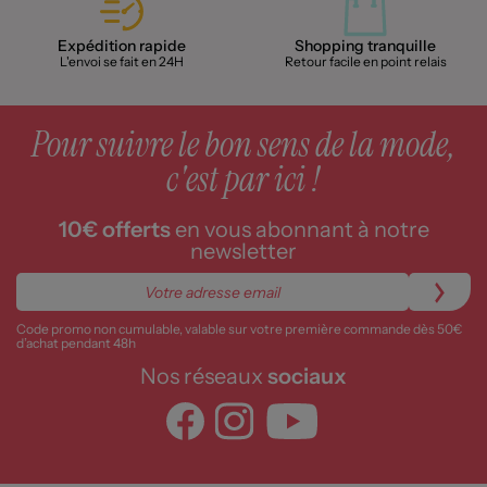
Expédition rapide
Shopping tranquille
L'envoi se fait en 24H
Retour facile en point relais
Pour suivre le bon sens de la mode,
c'est par ici !
10€ offerts
en vous abonnant à notre
newsletter
Code promo non cumulable, valable sur votre première commande dès 50€
d’achat pendant 48h
Nos réseaux
sociaux