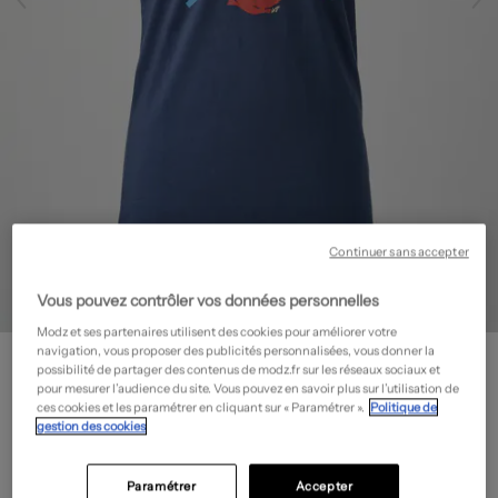
Continuer sans accepter
Vous pouvez contrôler vos données personnelles
Modz et ses partenaires utilisent des cookies pour améliorer votre
STEPART
navigation, vous proposer des publicités personnalisées, vous donner la
possibilité de partager des contenus de modz.fr sur les réseaux sociaux et
T-shirt - Coupe cintrée
- Outlet
pour mesurer l’audience du site. Vous pouvez en savoir plus sur l’utilisation de
ces cookies et les paramétrer en cliquant sur « Paramétrer ».
Politique de
20,00€
gestion des cookies
-50%
Prix boutique :
40,00€
?
Paramétrer
Accepter
Guide des tailles