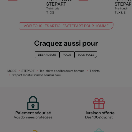
STEPART
STEPAR
T-shirt gris
T-shirt noir
T :
XS
T :
XS, S
VOIR TOUS LES ARTICLES STEPART POUR HOMME
Craquez aussi pour
DÉBARDEURS
POLOS
SOUS-PULLS
MODZ
STEPART
Tee-shirts et débardeurs homme
T-shirts
Stepart Tshirts Homme couleur bleu
Paiement sécurisé
Livraison offerte
Vos données protégées
Dès 100€ d'achat