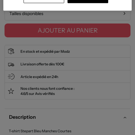
Tailles disponibles
AJOUTER AU PANIER
En stock et expédié par Modz
Livraison offerte dès 100€
Article expédié en 24h
Nos clients nous font confiance :
4.6/5 sur Avis vérifiés
Description
T-shirt Stepart Bleu Manches Courtes