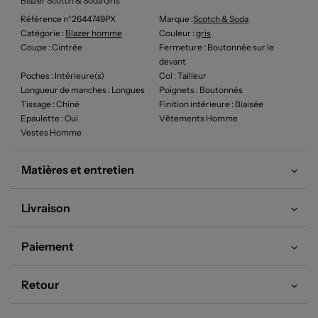
Blazer Scotch & Soda Gris
Référence n°2644749PX
Marque :
Scotch & Soda
Catégorie :
Blazer homme
Couleur
:
gris
Coupe
: Cintrée
Fermeture
: Boutonnée sur le
devant
Poches
: Intérieure(s)
Col
: Tailleur
Longueur de manches
: Longues
Poignets
: Boutonnés
Tissage
: Chiné
Finition intérieure
: Biaisée
Epaulette
: Oui
Vêtements Homme
Vestes Homme
Matières et entretien
Livraison
Paiement
Retour