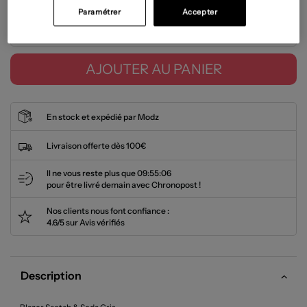
Paramétrer
Accepter
Tailles disponibles
AJOUTER AU PANIER
En stock et expédié par Modz
Livraison offerte dès 100€
Il ne vous reste plus que
09:55:05
pour être livré demain avec Chronopost !
Nos clients nous font confiance :
4.6/5 sur Avis vérifiés
Description