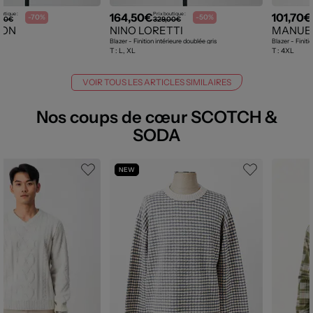
164,50€
101,70€
outique :
Prix boutique :
-70%
-50%
,00€
329,00€
SON
NINO LORETTI
MANUEL
is
Blazer - Finition intérieure doublée gris
Blazer - Finiti
T :
L, XL
T :
4XL
VOIR TOUS LES ARTICLES SIMILAIRES
Nos coups de cœur SCOTCH &
SODA
NEW