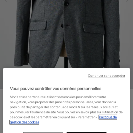
Continuer sans accepter
Vous pouvez contrôler vos données personnelles
SCOTCH & SODA
Modz et ses partenaires utilisent des cookies pour améliorer votre
Blazer - Tissage chiné
- Outlet
navigation, vous proposer des publicités personnalisées, vous donner la
possibilité de partager des contenus de modz.fr sur les réseaux sociaux et
64,50€
pour mesurer l’audience du site. Vous pouvez en savoir plus sur l’utilisation de
ces cookies et les paramétrer en cliquant sur « Paramétrer ».
Politique de
-70%
Prix boutique :
215,00€
?
gestion des cookies
Guide des tailles