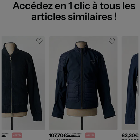
Accédez en 1 clic à tous les
articles similaires !
107,70€
63,30€
outique :
Prix boutique :
P
-70%
-70%
,00€
359,00€