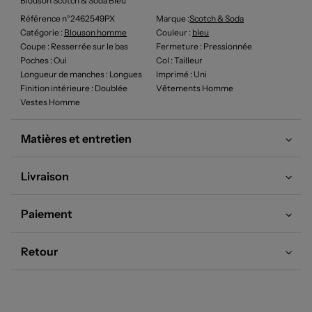
Blouson Scotch & Soda Bleu
Référence n°2462549PX
Marque :
Scotch & Soda
Catégorie :
Blouson homme
Couleur
:
bleu
Coupe
: Resserrée sur le bas
Fermeture
: Pressionnée
Poches
: Oui
Col
: Tailleur
Longueur de manches
: Longues
Imprimé
: Uni
Finition intérieure
: Doublée
Vêtements Homme
Vestes Homme
Matières et entretien
Livraison
Paiement
Retour