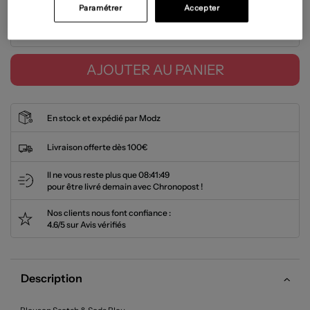
Paramétrer
Accepter
Tailles disponibles
AJOUTER AU PANIER
En stock et expédié par Modz
Livraison offerte dès 100€
Il ne vous reste plus que
08:41:48
pour être livré demain avec Chronopost !
Nos clients nous font confiance :
4.6/5 sur Avis vérifiés
Description