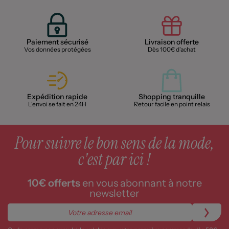
Paiement sécurisé
Livraison offerte
Vos données protégées
Dès 100€ d'achat
Expédition rapide
Shopping tranquille
L'envoi se fait en 24H
Retour facile en point relais
Pour suivre le bon sens de la mode,
c'est par ici !
10€ offerts
en vous abonnant à notre
newsletter