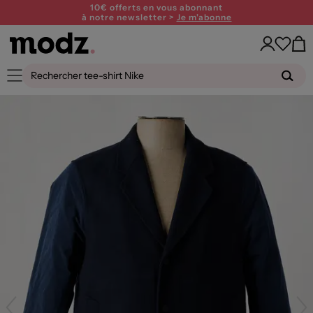
10€ offerts en vous abonnant
à notre newsletter >
Je m'abonne