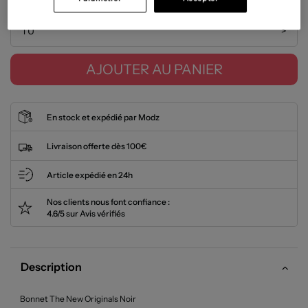
TU
>
AJOUTER AU PANIER
En stock et expédié par Modz
Livraison offerte dès 100€
Article expédié en 24h
Nos clients nous font confiance :
4.6/5 sur Avis vérifiés
Description
Bonnet The New Originals Noir