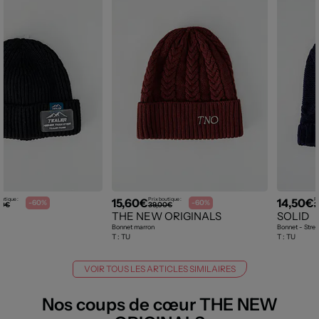
15,60€
14,50€
outique :
Prix boutique :
Pr
-60%
-60%
00€
39,00€
2
THE NEW ORIGINALS
SOLID
Bonnet marron
Bonnet - Stret
T :
TU
T :
TU
VOIR TOUS LES ARTICLES SIMILAIRES
Nos coups de cœur THE NEW