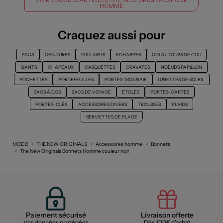
HOMME
Craquez aussi pour
SACS
CEINTURES
FOULARDS
ECHARPES
COLS / TOURS DE COU
GANTS
CHAPEAUX
CASQUETTES
CRAVATES
NOEUDS PAPILLON
POCHETTES
PORTEFEUILLES
PORTES-MONNAIE
LUNETTES DE SOLEIL
SACS À DOS
SACS DE VOYAGE
ETOLES
PORTES-CARTES
PORTES-CLÉS
ACCESSOIRES DIVERS
TROUSSES
PLAIDS
SERVIETTES DE PLAGE
MODZ
THE NEW ORIGINALS
Accessoires homme
Bonnets
The New Originals Bonnets Homme couleur noir
Paiement sécurisé
Livraison offerte
Vos données protégées
Dès 100€ d'achat