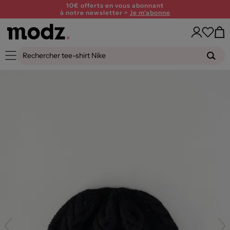
10€ offerts en vous abonnant
à notre newsletter >
Je m'abonne