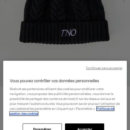
Continuer sans accepter
Vous pouvez contrôler vos données personnelles
Modz et ses partenaires utilisent des cookies pour améliorer votre
THE NEW ORIGINALS
navigation, vous proposer des publicités personnalisées, vous donner la
Bonnet
- Outlet
possibilité de partager des contenus de modz.fr sur les réseaux sociaux et
pour mesurer l’audience du site. Vous pouvez en savoir plus sur l’utilisation de
18,00€
ces cookies et les paramétrer en cliquant sur « Paramétrer ».
Politique de
gestion des cookies
-60%
Prix boutique :
45,00€
?
Guide des tailles
Paramétrer
Accepter