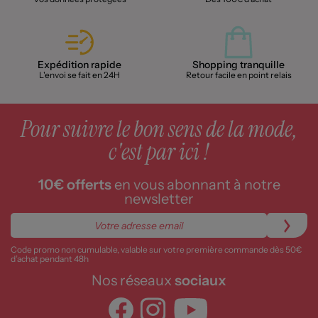
Expédition rapide
Shopping tranquille
L'envoi se fait en 24H
Retour facile en point relais
Pour suivre le bon sens de la mode,
c'est par ici !
10€ offerts
en vous abonnant à notre
newsletter
Code promo non cumulable, valable sur votre première commande dès 50€
d’achat pendant 48h
Nos réseaux
sociaux