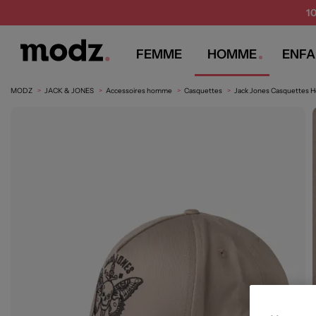
1
FEMME
HOMME
ENFA
MODZ
JACK & JONES
Accessoires homme
Casquettes
Jack Jones Casquettes 