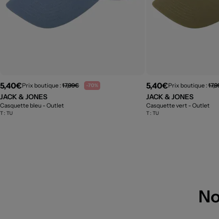
5,40€
5,40€
Prix boutique :
17,99€
Prix boutique :
17,
-70%
JACK & JONES
JACK & JONES
Casquette bleu
- Outlet
Casquette vert
- Outlet
T :
TU
T :
TU
No