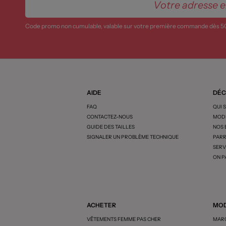
Code promo non cumulable, valable sur votre première commande dès 5
AIDE
DÉC
FAQ
QUI 
CONTACTEZ-NOUS
MODE
GUIDE DES TAILLES
NOS
SIGNALER UN PROBLÈME TECHNIQUE
PARR
SERV
ON P
ACHETER
MOD
VÊTEMENTS FEMME PAS CHER
MARQ