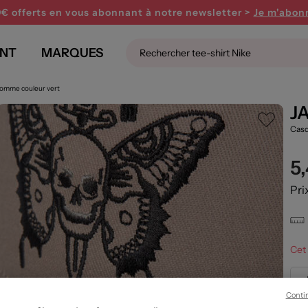
0€ offerts en vous abonnant
à notre newsletter >
Je m'abon
NT
MARQUES
Homme couleur vert
J
Cas
5
Pri
Cet 
Conti