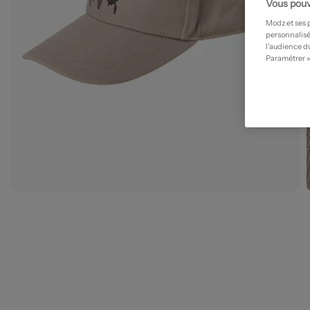
Vous pouv
Modz et ses 
personnalisé
l’audience du
Paramétrer »