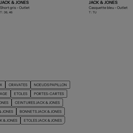
JACK & JONES
JACK & JONES
Short gris
- Outlet
Casquette bleu
- Outlet
T :
36, 46
T :
TU
X
CRAVATES
NOEUDS PAPILLON
YAGE
ETOLES
PORTES-CARTES
JONES
CEINTURES JACK & JONES
& JONES
BONNETS JACK & JONES
K & JONES
ETOLES JACK & JONES