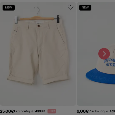
NEW
NEW
25,00€
9,00€
Prix boutique :
49,99€
Prix boutique :
17,
-50%