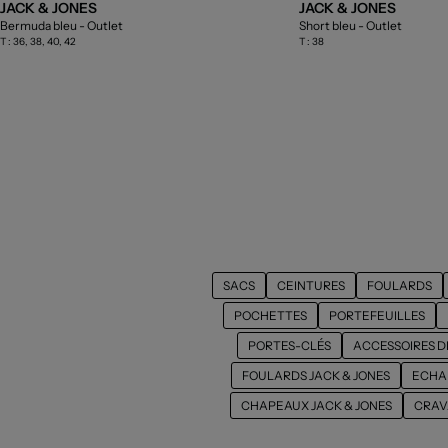
JACK & JONES
JACK & JONES
Bermuda bleu
- Outlet
Short bleu
- Outlet
T :
36, 38, 40, 42
T :
38
SACS
CEINTURES
FOULARDS
POCHETTES
PORTEFEUILLES
PORTES-CLÉS
ACCESSOIRES D
FOULARDS JACK & JONES
ECHAR
CHAPEAUX JACK & JONES
CRAV