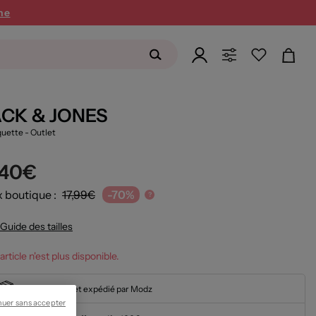
ne
ACK & JONES
quette
- Outlet
,40€
x boutique :
17,99€
-70%
?
Guide des tailles
article n'est plus disponible.
En stock et expédié par Modz
nuer sans accepter