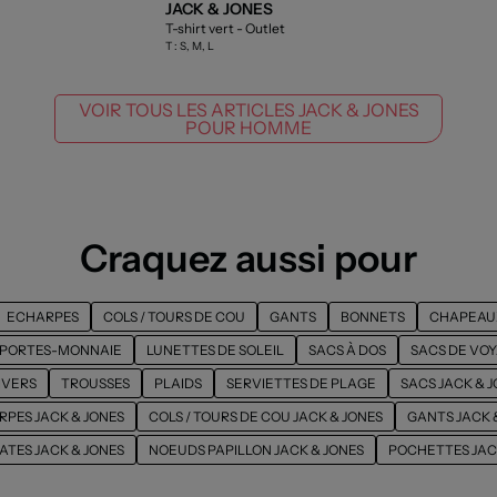
JACK & JONES
T-shirt vert
- Outlet
T :
S, M, L
VOIR TOUS LES ARTICLES JACK & JONES
POUR HOMME
Craquez aussi pour
ECHARPES
COLS / TOURS DE COU
GANTS
BONNETS
CHAPEAU
PORTES-MONNAIE
LUNETTES DE SOLEIL
SACS À DOS
SACS DE VO
IVERS
TROUSSES
PLAIDS
SERVIETTES DE PLAGE
SACS JACK & 
PES JACK & JONES
COLS / TOURS DE COU JACK & JONES
GANTS JACK 
ATES JACK & JONES
NOEUDS PAPILLON JACK & JONES
POCHETTES JAC