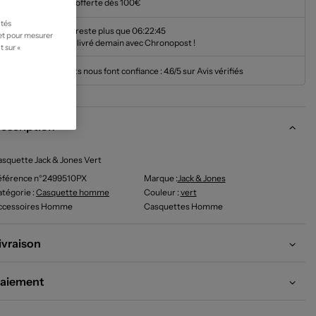
Livraison offerte dès 100€
ités
Il ne vous reste plus que
06:22:44
 et pour mesurer
pour être livré demain avec Chronopost !
t sur «
Nos clients nous font confiance :
4.6/5 sur Avis vérifiés
escription
squette Jack & Jones Vert
éférence n°2499510PX
Marque :
Jack & Jones
tégorie :
Casquette homme
Couleur
:
vert
ccessoires Homme
Casquettes Homme
ivraison
aiement