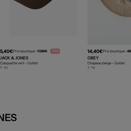
5,40€
14,40€
Prix boutique :
17,99€
Prix boutique :
48
-70%
JACK & JONES
OBEY
Casquette vert
- Outlet
Chapeau beige
- Outlet
T :
TU
T :
TU
ONES