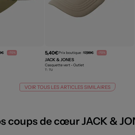
5,40€
99€
Prix boutique :
17,99€
-70%
-70%
JACK & JONES
Casquette vert
- Outlet
T :
TU
VOIR TOUS LES ARTICLES SIMILAIRES
s coups de cœur JACK & J