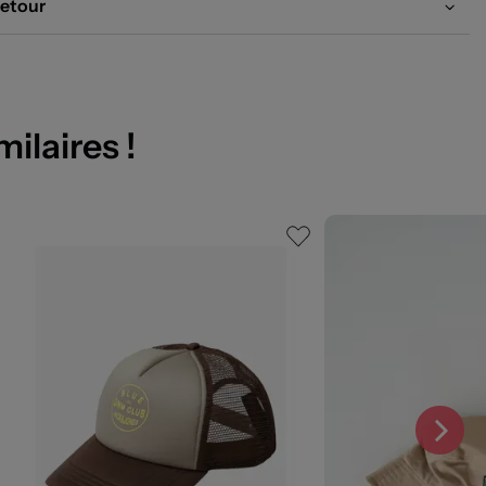
etour
milaires !