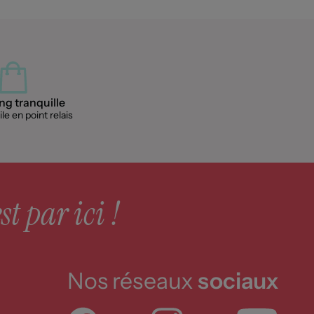
g tranquille
le en point relais
st par ici !
Nos réseaux
sociaux