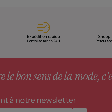
Expédition rapide
Shoppin
L'envoi se fait en 24H
Retour faci
 le bon sens de la mode, c'e
t à notre newsletter