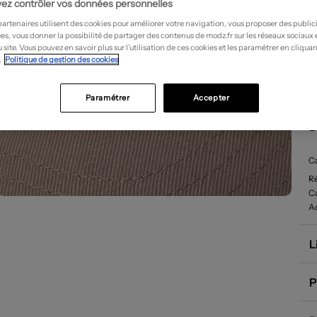
ez contrôler vos données personnelles
partenaires utilisent des cookies pour améliorer votre navigation, vous proposer des public
es, vous donner la possibilité de partager des contenus de modz.fr sur les réseaux sociaux
 site. Vous pouvez en savoir plus sur l’utilisation de ces cookies et les paramétrer en cliquan
.
Politique de gestion des cookies
Paramétrer
Accepter
D
Ca
R
Ca
A
L
P