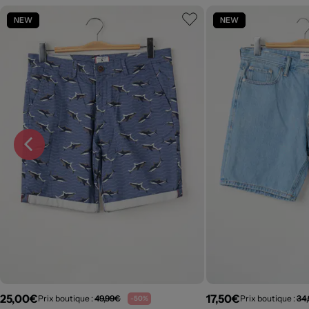
NEW
NEW
25,00€
17,50€
Prix boutique :
49,99€
Prix boutique :
34
-50%