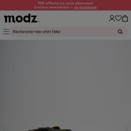
10€ offerts en vous abonnant
à notre newsletter >
Je m'abonne