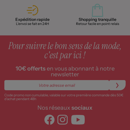
Expédition rapide
Shopping tranquille
L'envoi se fait en 24H
Retour facile en point relais
Pour suivre le bon sens de la mode,
c'est par ici !
10€ offerts
en vous abonnant à notre
newsletter
Code promo non cumulable, valable sur votre première commande dès 50€
d’achat pendant 48h
Nos réseaux
sociaux