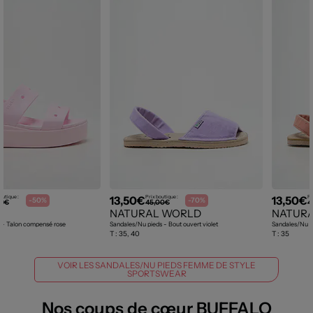
13,50€
13,50€
outique :
Prix boutique :
Pr
-50%
-70%
99€
45,00€
4
NATURAL WORLD
NATUR
 - Talon compensé rose
Sandales/Nu pieds - Bout ouvert violet
Sandales/Nu pi
T :
35, 40
T :
35
VOIR LES SANDALES/NU PIEDS FEMME DE STYLE
SPORTSWEAR
Nos coups de cœur BUFFALO