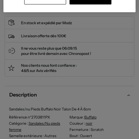
Cet article n'est plus disponible.
En stock et expédié par Modz
Livraison offerte dès 100€
Il ne vous reste plus que
06:09:15
pour être livré demain avec Chronopost !
Nos clients nous font confiance :
4.6/5 sur Avis vérifiés
Description
Sandales/nu Pieds Buffalo Noir Talon De 4 À 6cm
Référence n°2703811PX
Marque :
Buffalo
Catégorie :
Sandales/Nu pieds
Couleur
:
noir
femme
Fermeture
: Scratch
Semelle extérieure
: Autres
Bout
: Ouvert