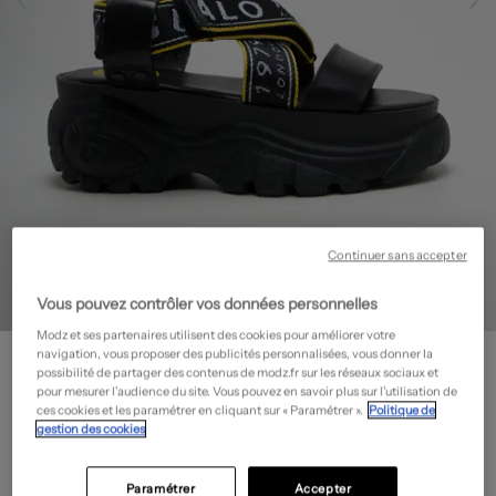
Continuer sans accepter
Vous pouvez contrôler vos données personnelles
Modz et ses partenaires utilisent des cookies pour améliorer votre
BUFFALO
navigation, vous proposer des publicités personnalisées, vous donner la
possibilité de partager des contenus de modz.fr sur les réseaux sociaux et
Sandales/Nu pieds - Talon compensé
- Outlet
pour mesurer l’audience du site. Vous pouvez en savoir plus sur l’utilisation de
31,80€
ces cookies et les paramétrer en cliquant sur « Paramétrer ».
Politique de
gestion des cookies
-80%
Prix boutique :
159,00€
?
Guide des tailles
Paramétrer
Accepter