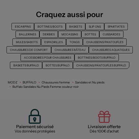
Craquez aussi pour
ESCARPINS
BOTTINES/BOOTS
BASKETS
SLIP ONS
SPARTIATES
BALLERINES
DERBIES
MOCASSINS
BOTTES
CUISSARDES
MULES/SABOTS
ESPADRILLES
TONGS
CHAUSSONS/PANTOUFLES
CHAUSSURES DE CONFORT
CHAUSSURES BÂTEAU
CHAUSSURES AQUATIQUES
ACCESSOIRES POUR CHAUSSURES
BOTTINES/BOOTS BUFFALO
BASKETS BUFFALO
BOTTES BUFFALO
CHAUSSONS/PANTOUFLES BUFFALO
MODZ
BUFFALO
Chaussures femme
Sandales et Nu pieds
Buffalo Sandales Nu Pieds Femme couleur noir
Paiement sécurisé
Livraison offerte
Vos données protégées
Dès 100€ d'achat