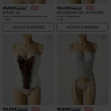
45,00€
114,00€
Prix boutique :
Prix boutique :
-70%
-70%
150,00€
380,00€
MARIE JO
REVANCHE DE LA FEMME
Corset - Bretelles élastiquées ajustables rose
Corset - Broderie beige
T :
85D
T :
36
ACHAT EXPRESS
ACHAT EXPRESS
114,00€
46,80€
Prix boutique :
Prix boutique :
-70%
-70%
380,00€
156,00€