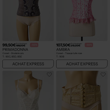
99,50€
107,50€
Prix boutique :
Prix boutique :
-50%
-50%
199,00€
215,00€
PRIMADONNA
AMBRA
Corset - Broderie gris
Corset - Tissage tulle rose
T :
90C, 85D, 85E
T :
90B
ACHAT EXPRESS
ACHAT EXPRESS