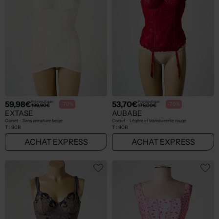
59,98€
53,70€
Prix boutique :
Prix boutique :
-70%
-70%
199,90€
179,00€
EXTASE
AUBABE
Corset - Sans armature beige
Corset - Légère et transparente rouge
T :
90B
T :
90B
ACHAT EXPRESS
ACHAT EXPRESS