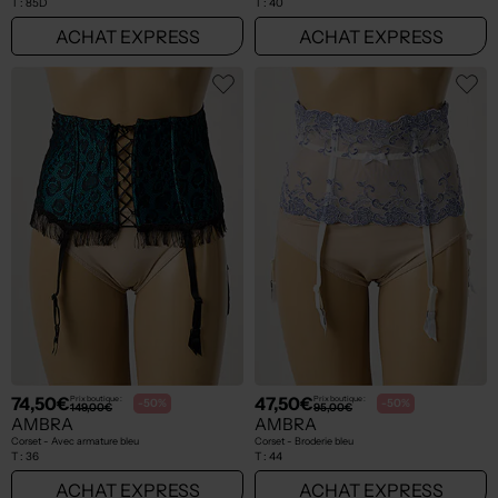
T :
85D
T :
40
ACHAT EXPRESS
ACHAT EXPRESS
74,50€
47,50€
Prix boutique :
Prix boutique :
-50%
-50%
149,00€
95,00€
AMBRA
AMBRA
Corset - Avec armature bleu
Corset - Broderie bleu
T :
36
T :
44
ACHAT EXPRESS
ACHAT EXPRESS