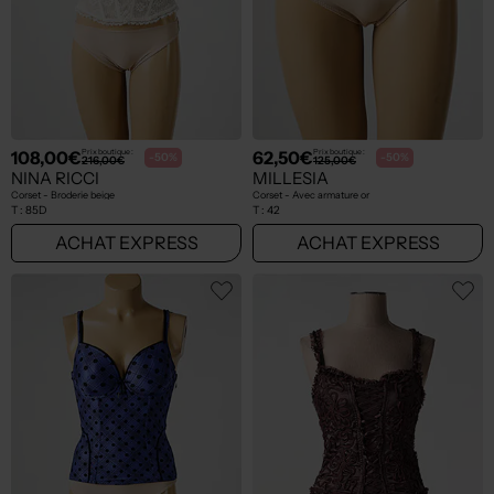
108,00€
62,50€
Prix boutique :
Prix boutique :
-50%
-50%
216,00€
125,00€
NINA RICCI
MILLESIA
Corset - Broderie beige
Corset - Avec armature or
T :
85D
T :
42
ACHAT EXPRESS
ACHAT EXPRESS