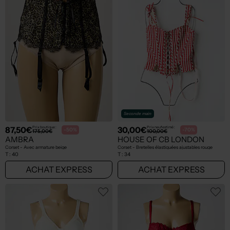
Seconde main
87,50€
30,00€
Prix boutique :
Prix neuf estimé :
-50%
-70%
175,00€
100,00€
AMBRA
HOUSE OF CB LONDON
Corset - Avec armature beige
Corset - Bretelles élastiquées ajustables rouge
T :
40
T :
34
ACHAT EXPRESS
ACHAT EXPRESS