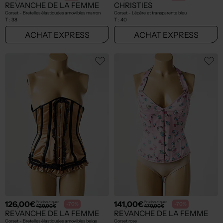
REVANCHE DE LA FEMME
CHRISTIES
Corset - Bretelles élastiquées amovibles marron
Corset - Légère et transparente bleu
T :
38
T :
40
ACHAT EXPRESS
ACHAT EXPRESS
126,00€
141,00€
Prix boutique :
Prix boutique :
-70%
-70%
420,00€
470,00€
REVANCHE DE LA FEMME
REVANCHE DE LA FEMME
Corset - Bretelles élastiquées amovibles beige
Corset rose