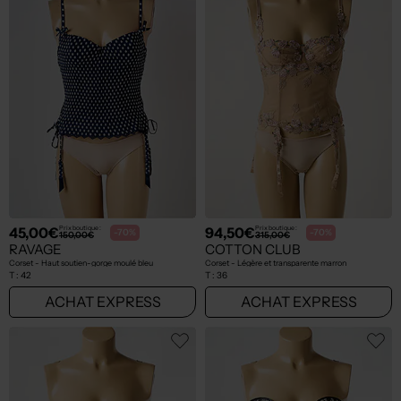
45,00€
94,50€
Prix boutique :
Prix boutique :
-70%
-70%
150,00€
315,00€
RAVAGE
COTTON CLUB
Corset - Haut soutien-gorge moulé bleu
Corset - Légère et transparente marron
T :
42
T :
36
ACHAT EXPRESS
ACHAT EXPRESS