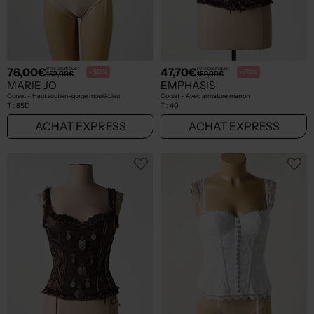
76,00€
47,70€
Prix boutique :
Prix boutique :
-50%
-70%
152,00€
159,00€
MARIE JO
EMPHASIS
Corset - Haut soutien-gorge moulé bleu
Corset - Avec armature marron
T :
85D
T :
40
ACHAT EXPRESS
ACHAT EXPRESS