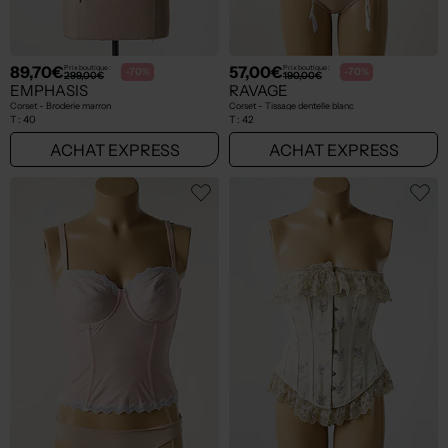
89,70€
57,00€
Prix boutique :
Prix boutique :
-70%
-70%
299,00€
190,00€
EMPHASIS
RAVAGE
Corset - Broderie marron
Corset - Tissage dentelle blanc
T :
40
T :
42
ACHAT EXPRESS
ACHAT EXPRESS