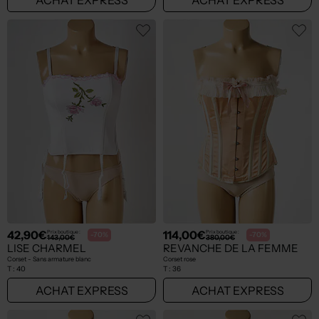
42,90€
114,00€
Prix boutique :
Prix boutique :
-70%
-70%
143,00€
380,00€
LISE CHARMEL
REVANCHE DE LA FEMME
Corset - Sans armature blanc
Corset rose
T :
40
T :
36
ACHAT EXPRESS
ACHAT EXPRESS