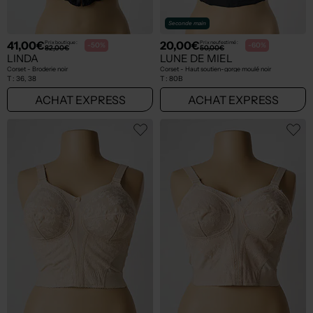
Seconde main
41,00€
20,00€
Prix boutique :
Prix neuf estimé :
-50%
-60%
82,00€
50,00€
LINDA
LUNE DE MIEL
Corset - Broderie noir
Corset - Haut soutien-gorge moulé noir
T :
36, 38
T :
80B
ACHAT EXPRESS
ACHAT EXPRESS