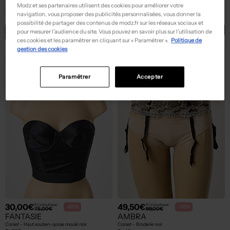
DAMART
LOU
Modz et ses partenaires utilisent des cookies pour améliorer votre
Corset - Avec armature beige
Corset - Broderie blanc
navigation, vous proposer des publicités personnalisées, vous donner la
T :
100D
T :
85D, 90D
possibilité de partager des contenus de modz.fr sur les réseaux sociaux et
ACHAT EXPRESS
ACHAT EXPRESS
pour mesurer l’audience du site. Vous pouvez en savoir plus sur l’utilisation de
ces cookies et les paramétrer en cliquant sur « Paramétrer ».
Politique de
gestion des cookies
Paramétrer
Accepter
30,00€
49,50€
Prix boutique :
Prix boutique :
-60%
-50%
75,00€
99,00€
FANTASIE
AMBRA
Corset - Haut soutien-gorge moulé noir
Corset - Broderie noir