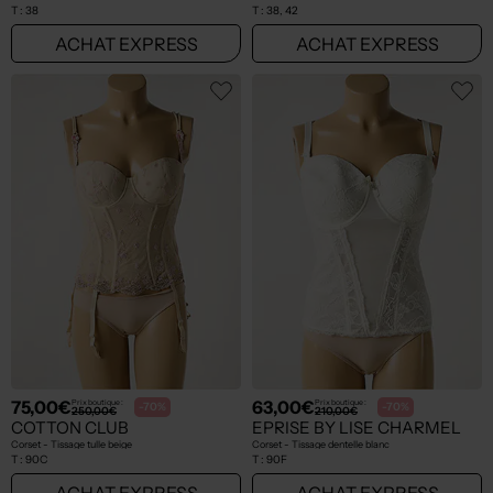
T :
38
T :
38, 42
ACHAT EXPRESS
ACHAT EXPRESS
75,00€
63,00€
Prix boutique :
Prix boutique :
-70%
-70%
250,00€
210,00€
COTTON CLUB
EPRISE BY LISE CHARMEL
Corset - Tissage tulle beige
Corset - Tissage dentelle blanc
T :
90C
T :
90F
ACHAT EXPRESS
ACHAT EXPRESS