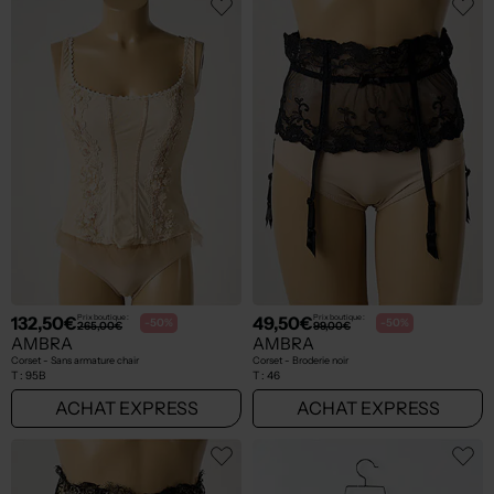
132,50€
49,50€
Prix boutique :
Prix boutique :
-50%
-50%
265,00€
99,00€
AMBRA
AMBRA
Corset - Sans armature chair
Corset - Broderie noir
T :
95B
T :
46
ACHAT EXPRESS
ACHAT EXPRESS