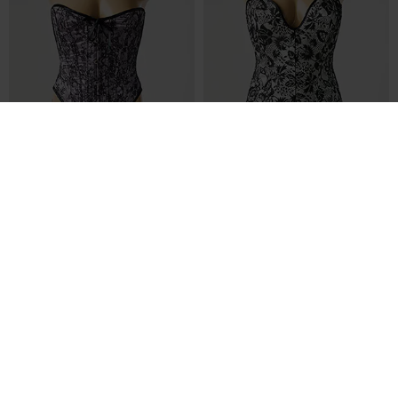
108,00€
141,00€
Prix boutique :
Prix boutique :
-70%
-70%
360,00€
470,00€
NUITS DE SATIN
REVANCHE DE LA FEMME
Corset - Bretelles élastiquées amovibles noir
Corset - Tissage dentelle noir
T :
38
T :
42
ACHAT EXPRESS
ACHAT EXPRESS