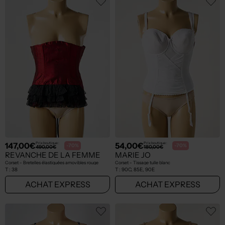
147,00€
54,00€
Prix boutique :
Prix boutique :
-70%
-70%
490,00€
180,00€
REVANCHE DE LA FEMME
MARIE JO
Corset - Bretelles élastiquées amovibles rouge
Corset - Tissage tulle blanc
T :
38
T :
90C, 85E, 90E
ACHAT EXPRESS
ACHAT EXPRESS