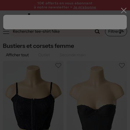
10€ offerts en vous abonnant
à notre newsletter >
Je m'abonne
1
Filtrer
Bustiers et corsets femme
Afficher tout
Outlet
Seconde main