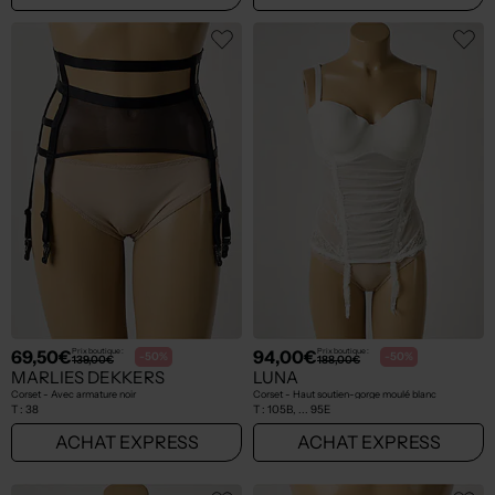
69,50€
94,00€
Prix boutique :
Prix boutique :
-50%
-50%
139,00€
188,00€
MARLIES DEKKERS
LUNA
Corset - Avec armature noir
Corset - Haut soutien-gorge moulé blanc
T :
38
T :
105B, ... 95E
ACHAT EXPRESS
ACHAT EXPRESS