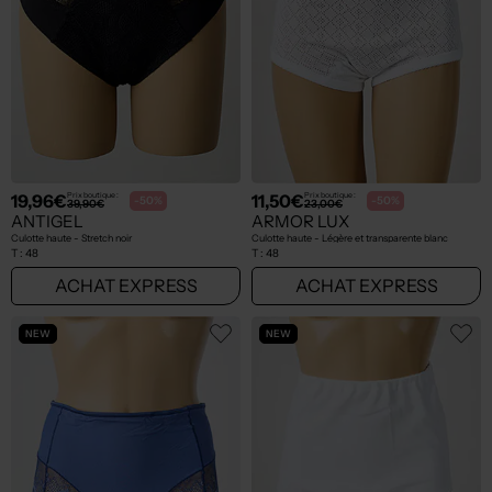
19,96€
11,50€
Prix boutique :
Prix boutique :
-50%
-50%
39,90€
23,00€
ANTIGEL
ARMOR LUX
Culotte haute - Stretch noir
Culotte haute - Légère et transparente blanc
T :
48
T :
48
ACHAT EXPRESS
ACHAT EXPRESS
NEW
NEW