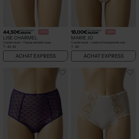
44,50€
18,00€
Prix boutique :
Prix boutique :
-50%
-50%
89,00€
36,00€
LISE CHARMEL
MARIE JO
Culotte haute - Tissage dentelle rouge
Culotte haute - Légère et transparente rose
T :
40, 42
T :
40
ACHAT EXPRESS
ACHAT EXPRESS