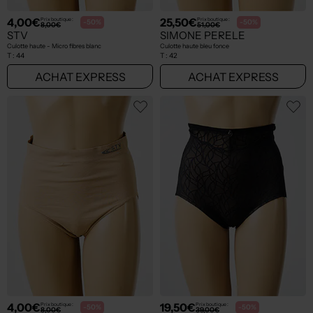
4,00€
25,50€
Prix boutique :
Prix boutique :
-50%
-50%
8,00€
51,00€
STV
SIMONE PERELE
Culotte haute - Micro fibres blanc
Culotte haute bleu fonce
T :
44
T :
42
ACHAT EXPRESS
ACHAT EXPRESS
4,00€
19,50€
Prix boutique :
Prix boutique :
-50%
-50%
8,00€
39,00€