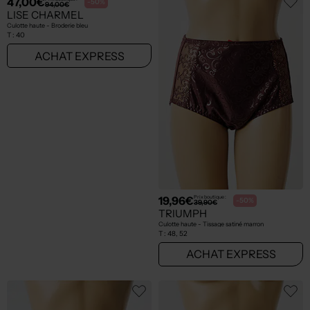
47,00€
19,96€
Prix boutique :
Prix boutique :
-50%
-50%
94,00€
39,90€
LISE CHARMEL
TRIUMPH
Culotte haute - Broderie bleu
Culotte haute - Tissage satiné marron
T :
40
T :
48, 52
ACHAT EXPRESS
ACHAT EXPRESS