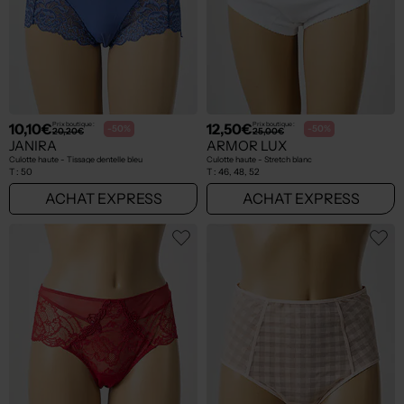
10,10€
12,50€
Prix boutique :
Prix boutique :
-50%
-50%
20,20€
25,00€
JANIRA
ARMOR LUX
Culotte haute - Tissage dentelle bleu
Culotte haute - Stretch blanc
T :
50
T :
46, 48, 52
ACHAT EXPRESS
ACHAT EXPRESS