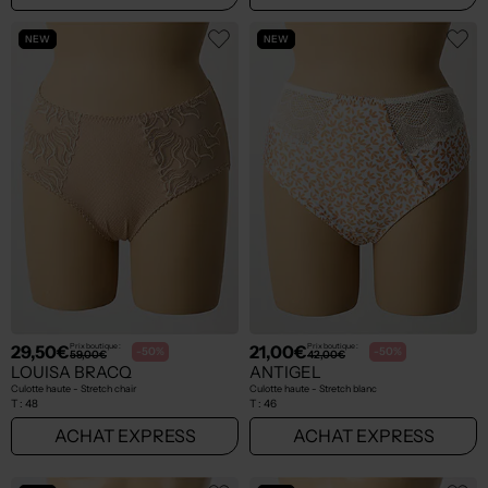
NEW
NEW
29,50€
21,00€
Prix boutique :
Prix boutique :
-50%
-50%
59,00€
42,00€
LOUISA BRACQ
ANTIGEL
Culotte haute - Stretch chair
Culotte haute - Stretch blanc
T :
48
T :
46
ACHAT EXPRESS
ACHAT EXPRESS