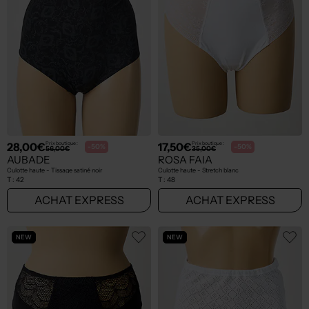
28,00€
17,50€
Prix boutique :
Prix boutique :
-50%
-50%
56,00€
35,00€
AUBADE
ROSA FAIA
Culotte haute - Tissage satiné noir
Culotte haute - Stretch blanc
T :
42
T :
48
ACHAT EXPRESS
ACHAT EXPRESS
NEW
NEW