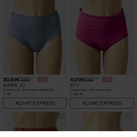
20,50€
4,00€
Prix boutique :
Prix boutique :
-50%
-50%
41,00€
8,00€
MARIE JO
STV
Culotte haute - Effet matière satinée bleu
Culotte haute - Micro fibres violet
T :
42
T :
44, 46
ACHAT EXPRESS
ACHAT EXPRESS