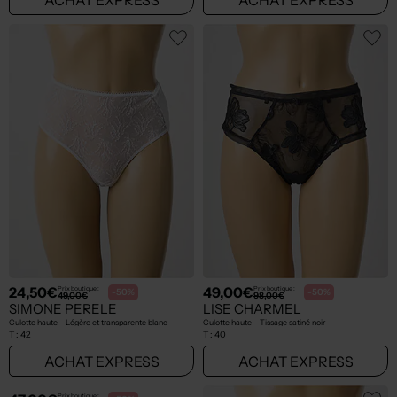
24,50€
49,00€
Prix boutique :
Prix boutique :
-50%
-50%
49,00€
98,00€
SIMONE PERELE
LISE CHARMEL
Culotte haute - Légère et transparente blanc
Culotte haute - Tissage satiné noir
T :
42
T :
40
ACHAT EXPRESS
ACHAT EXPRESS