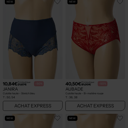
NEW
NEW
10,84€
40,50€
Prix boutique :
Prix boutique :
-50%
-50%
21,67€
81,00€
JANIRA
AUBADE
Culotte haute - Stretch bleu
Culotte haute - Bi-matiére rouge
T :
50, 54
T :
36, 38
ACHAT EXPRESS
ACHAT EXPRESS
NEW
NEW