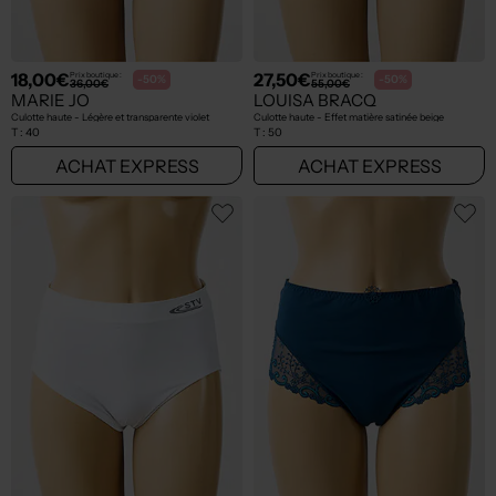
18,00€
27,50€
Prix boutique :
Prix boutique :
-50%
-50%
36,00€
55,00€
MARIE JO
LOUISA BRACQ
Culotte haute - Légère et transparente violet
Culotte haute - Effet matière satinée beige
T :
40
T :
50
ACHAT EXPRESS
ACHAT EXPRESS