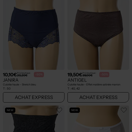
10,10€
19,50€
Prix boutique :
Prix boutique :
-50%
-50%
20,20€
39,00€
JANIRA
ANTIGEL
Culotte haute - Stretch bleu
Culotte haute - Effet matière satinée marron
T :
50
T :
40, 42
ACHAT EXPRESS
ACHAT EXPRESS
NEW
NEW