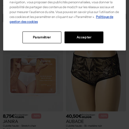
TRIUMPH
JANIRA
navigation, vous proposer des publicités personnalisées, vous donner la
Culotte haute - Tissage dentelle rose
Culotte haute noir
possibilité de partager des contenus de modz.fr sur les réseaux sociaux et
T :
46
T :
44
pour mesurer l’audience du site. Vous pouvez en savoir plus sur l’utilisation de
ces cookies et les paramétrer en cliquant sur « Paramétrer ».
Politique de
ACHAT EXPRESS
ACHAT EXPRESS
gestion des cookies
NEW
NEW
Paramétrer
Accepter
8,75€
40,50€
Prix boutique :
Prix boutique :
-50%
-50%
17,50€
81,00€
JANIRA
AUBADE
Culotte haute - Stretch chair
Culotte haute - Bi-matiére noir