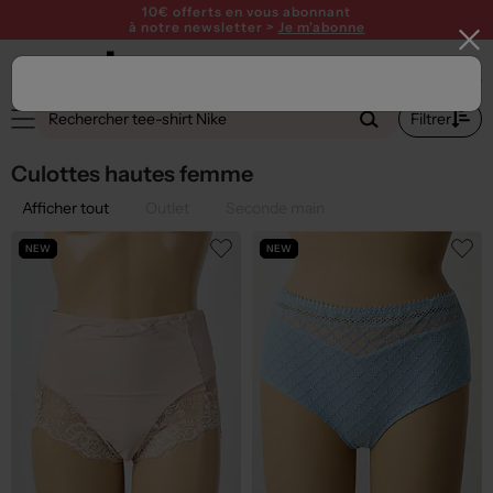
10€ offerts en vous abonnant
à notre newsletter >
Je m'abonne
1
Filtrer
Culottes hautes femme
Afficher tout
Outlet
Seconde main
NEW
NEW