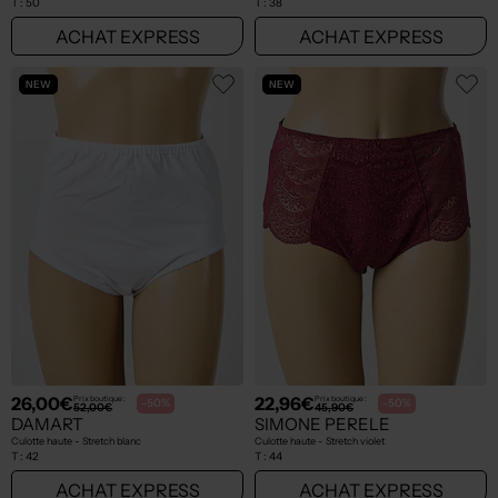
T :
50
T :
38
ACHAT EXPRESS
ACHAT EXPRESS
NEW
NEW
26,00€
22,96€
Prix boutique :
Prix boutique :
-50%
-50%
52,00€
45,90€
DAMART
SIMONE PERELE
Culotte haute - Stretch blanc
Culotte haute - Stretch violet
T :
42
T :
44
ACHAT EXPRESS
ACHAT EXPRESS