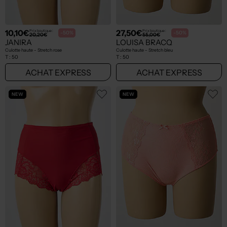
10,10€
27,50€
Prix boutique :
Prix boutique :
-50%
-50%
20,20€
55,00€
JANIRA
LOUISA BRACQ
Culotte haute - Stretch rose
Culotte haute - Stretch bleu
T :
50
T :
50
ACHAT EXPRESS
ACHAT EXPRESS
NEW
NEW