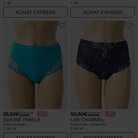
T :
44
T :
42
ACHAT EXPRESS
ACHAT EXPRESS
25,50€
50,50€
Prix boutique :
Prix boutique :
-50%
-50%
51,00€
101,00€
SIMONE PERELE
LISE CHARMEL
Culotte haute bleu
Culotte haute - Broderie bleu
T :
38, 42
T :
40, 42
ACHAT EXPRESS
ACHAT EXPRESS