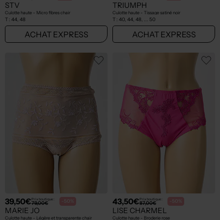
STV
TRIUMPH
Culotte haute - Micro fibres chair
Culotte haute - Tissage satiné noir
T :
44, 48
T :
40, 44, 48, ... 50
ACHAT EXPRESS
ACHAT EXPRESS
39,50€
43,50€
Prix boutique :
Prix boutique :
-50%
-50%
79,00€
87,00€
MARIE JO
LISE CHARMEL
Culotte haute - Légère et transparente chair
Culotte haute - Broderie rose