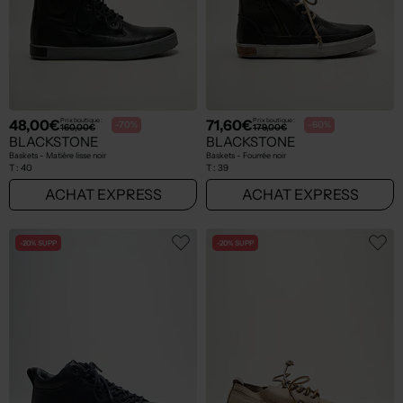
48,00€
71,60€
Prix boutique :
Prix boutique :
-70%
-60%
160,00€
179,00€
BLACKSTONE
BLACKSTONE
Baskets - Matière lisse noir
Baskets - Fourrée noir
T :
40
T :
39
ACHAT EXPRESS
ACHAT EXPRESS
-20% SUPP
-20% SUPP