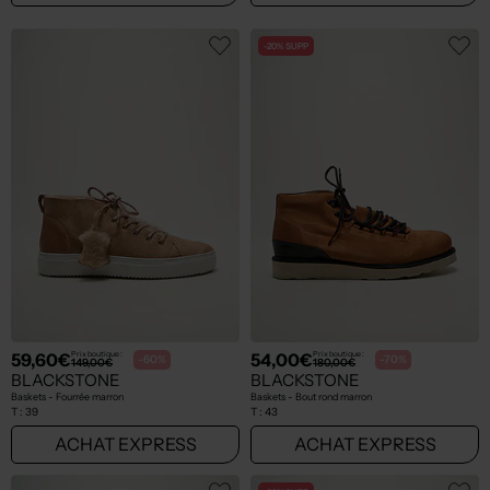
-20% SUPP
59,60€
54,00€
Prix boutique :
Prix boutique :
-60%
-70%
149,00€
180,00€
BLACKSTONE
BLACKSTONE
Baskets - Fourrée marron
Baskets - Bout rond marron
T :
39
T :
43
ACHAT EXPRESS
ACHAT EXPRESS