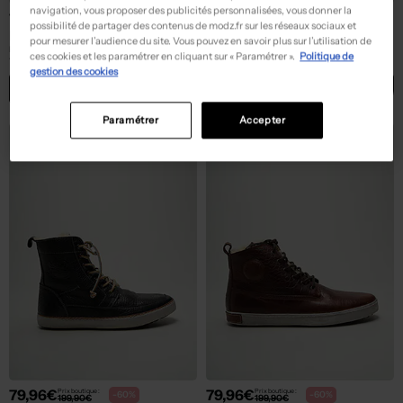
navigation, vous proposer des publicités personnalisées, vous donner la
75,96€
75,96€
Prix boutique :
Prix boutique :
-60%
-60%
189,90€
189,90€
possibilité de partager des contenus de modz.fr sur les réseaux sociaux et
BLACKSTONE
BLACKSTONE
pour mesurer l’audience du site. Vous pouvez en savoir plus sur l’utilisation de
Baskets - Fourrée noir
Baskets - Fourrée noir
ces cookies et les paramétrer en cliquant sur « Paramétrer ».
Politique de
T :
45
T :
40
gestion des cookies
ACHAT EXPRESS
ACHAT EXPRESS
Paramétrer
Accepter
79,96€
79,96€
Prix boutique :
Prix boutique :
-60%
-60%
199,90€
199,90€