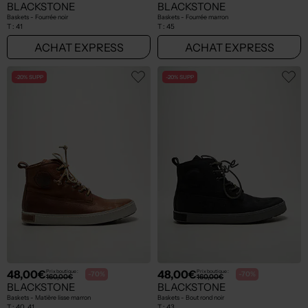
BLACKSTONE
BLACKSTONE
Baskets - Fourrée noir
Baskets - Fourrée marron
T :
41
T :
45
ACHAT EXPRESS
ACHAT EXPRESS
-20% SUPP
-20% SUPP
48,00€
48,00€
Prix boutique :
Prix boutique :
-70%
-70%
160,00€
160,00€
BLACKSTONE
BLACKSTONE
Baskets - Matière lisse marron
Baskets - Bout rond noir
T :
40, 41
T :
43