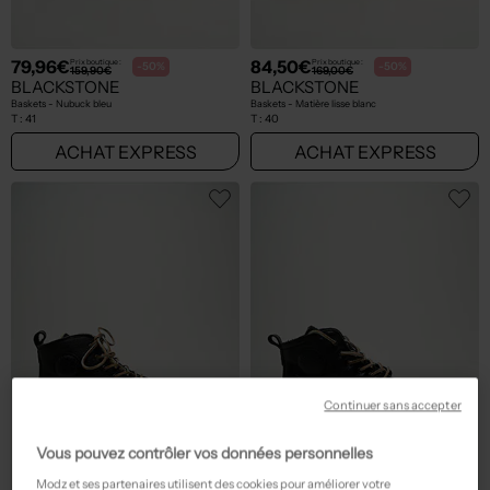
79,96€
84,50€
Prix boutique :
Prix boutique :
-50%
-50%
159,90€
169,00€
BLACKSTONE
BLACKSTONE
Baskets - Nubuck bleu
Baskets - Matière lisse blanc
T :
41
T :
40
ACHAT EXPRESS
ACHAT EXPRESS
Continuer sans accepter
Vous pouvez contrôler vos données personnelles
Modz et ses partenaires utilisent des cookies pour améliorer votre