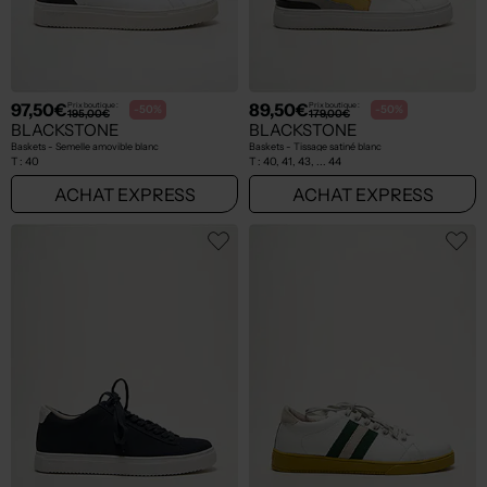
97,50€
89,50€
Prix boutique :
Prix boutique :
-50%
-50%
195,00€
179,00€
BLACKSTONE
BLACKSTONE
Baskets - Semelle amovible blanc
Baskets - Tissage satiné blanc
T :
40
T :
40, 41, 43, ... 44
ACHAT EXPRESS
ACHAT EXPRESS