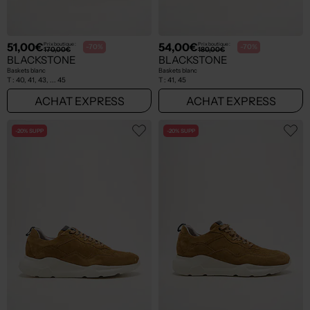
51,00€
54,00€
Prix boutique :
Prix boutique :
-70%
-70%
170,00€
180,00€
BLACKSTONE
BLACKSTONE
Baskets blanc
Baskets blanc
T :
40, 41, 43, ... 45
T :
41, 45
ACHAT EXPRESS
ACHAT EXPRESS
-20% SUPP
-20% SUPP