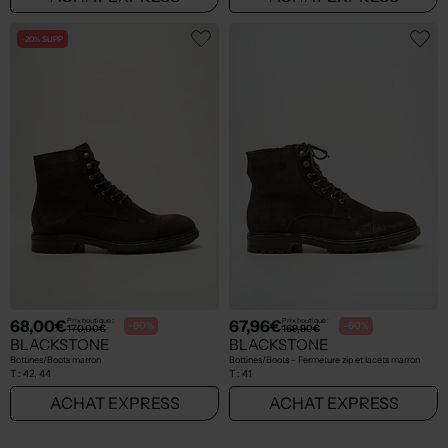
-20% SUPP
68,00€
67,96€
Prix boutique :
Prix boutique :
-60%
-60%
170,00€
169,90€
BLACKSTONE
BLACKSTONE
Bottines/Boots marron
Bottines/Boots - Fermeture zip et lacets marron
T :
42, 44
T :
41
ACHAT EXPRESS
ACHAT EXPRESS