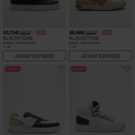
53,70€
38,98€
Prix boutique :
Prix boutique :
-70%
-70%
179,00€
129,90€
BLACKSTONE
BLACKSTONE
Baskets - Matière lisse bleu
Baskets - Bout rond beige
T :
40
T :
41
ACHAT EXPRESS
ACHAT EXPRESS
-20% SUPP
-20% SUPP