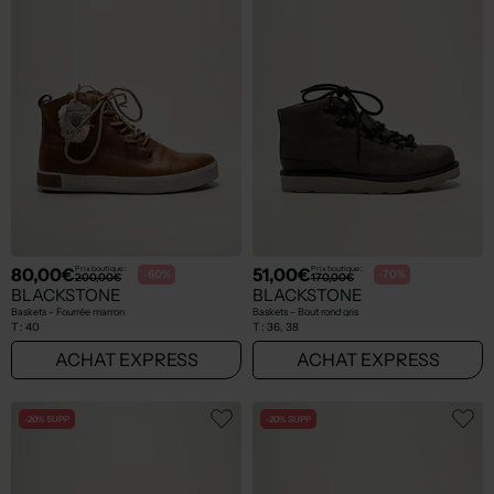
80,00€
51,00€
Prix boutique :
Prix boutique :
-60%
-70%
200,00€
170,00€
BLACKSTONE
BLACKSTONE
Baskets - Fourrée marron
Baskets - Bout rond gris
T :
40
T :
36, 38
ACHAT EXPRESS
ACHAT EXPRESS
-20% SUPP
-20% SUPP