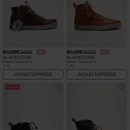
80,00€
80,00€
Prix boutique :
Prix boutique :
-60%
-60%
200,00€
200,00€
BLACKSTONE
BLACKSTONE
Baskets - Fourrée marron
Baskets - Fourrée marron
T :
41
T :
40
ACHAT EXPRESS
ACHAT EXPRESS
-20% SUPP