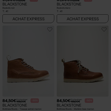
170,00€
170,00€
BLACKSTONE
BLACKSTONE
Baskets noir
Baskets blanc
T :
41
T :
41
ACHAT EXPRESS
ACHAT EXPRESS
84,50€
84,50€
Prix boutique :
Prix boutique :
-50%
-50%
169,00€
169,00€
BLACKSTONE
BLACKSTONE
Bottines/Boots - Tissage satiné marron
Bottines/Boots - Matière lisse marron