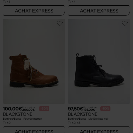
T :
41
T :
44
ACHAT EXPRESS
ACHAT EXPRESS
100,00€
97,50€
Prix boutique :
Prix boutique :
-50%
-50%
200,00€
195,00€
BLACKSTONE
BLACKSTONE
Bottines/Boots - Fourrée marron
Bottines/Boots - Matière lisse noir
T :
40
T :
40, 45
ACHAT EXPRESS
ACHAT EXPRESS