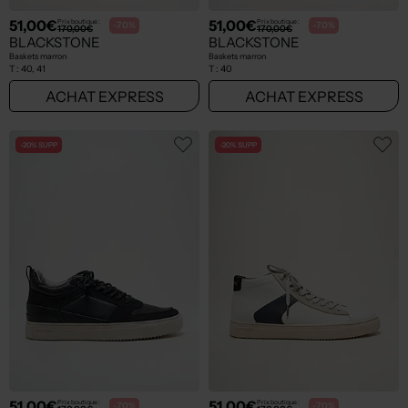
51,00€
51,00€
Prix boutique :
Prix boutique :
-70%
-70%
170,00€
170,00€
BLACKSTONE
BLACKSTONE
Baskets marron
Baskets marron
T :
40, 41
T :
40
ACHAT EXPRESS
ACHAT EXPRESS
-20% SUPP
-20% SUPP
51,00€
51,00€
Prix boutique :
Prix boutique :
-70%
-70%