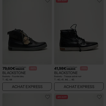
-20% SUPP
79,60€
41,98€
Prix boutique :
Prix boutique :
-60%
-70%
199,00€
139,90€
BLACKSTONE
BLACKSTONE
Baskets - Fourrée bleu
Baskets - Tissage satiné noir
T :
42, 44
T :
40, 41, 44, ... 45
ACHAT EXPRESS
ACHAT EXPRESS
-20% SUPP