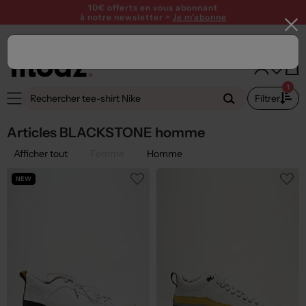
-20% supp sur les articles signalés pendant les Pink Days avec le
code PINKDAYS0826
10€ offerts en vous abonnant
à notre newsletter >
Je m'abonne
1
Filtrer
Articles BLACKSTONE homme
Afficher tout
Femme
Homme
NEW