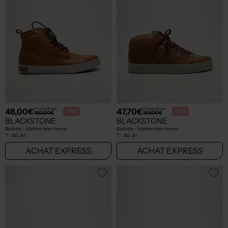
48,00€
47,70€
Prix boutique :
Prix boutique :
-70%
-70%
160,00€
159,00€
BLACKSTONE
BLACKSTONE
Baskets - Matière lisse marron
Baskets - Matière lisse marron
T :
40, 41
T :
40, 41
ACHAT EXPRESS
ACHAT EXPRESS