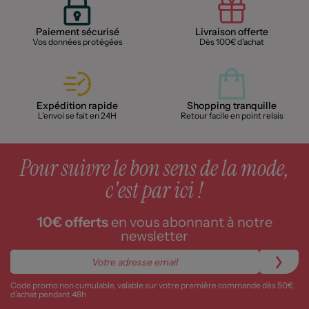
Paiement sécurisé
Livraison offerte
Vos données protégées
Dès 100€ d'achat
Expédition rapide
Shopping tranquille
L'envoi se fait en 24H
Retour facile en point relais
Pour suivre le bon sens de la mode,
c'est par ici !
10€ offerts
en vous abonnant à notre
newsletter
Code promo non cumulable, valable sur votre première commande dès 50€
d’achat pendant 48h