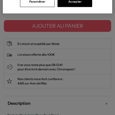
Paramétrer
Accepter
Tailles disponibles
AJOUTER AU PANIER
En stock et expédié par Modz
Livraison offerte dès 100€
Il ne vous reste plus que
08:12:41
pour être livré demain avec Chronopost !
Nos clients nous font confiance :
4.6/5 sur Avis vérifiés
Description