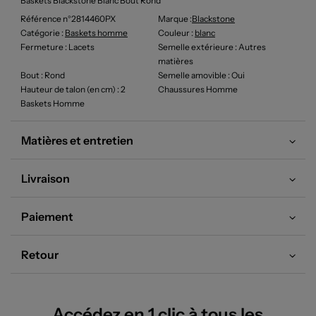
Baskets Blackstone Blanc Bout Rond
Référence n°2814460PX
Marque :
Blackstone
Catégorie :
Baskets homme
Couleur
:
blanc
Fermeture
: Lacets
Semelle extérieure
: Autres
matières
Bout
: Rond
Semelle amovible
: Oui
Hauteur de talon (en cm)
: 2
Chaussures Homme
Baskets Homme
Matières et entretien
Livraison
Paiement
Retour
Accédez en 1 clic à tous les