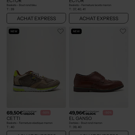
ECTOR
ECTOR
Baskets - Bout rond bleu
Baskets - Fermeture lacets marron
T :
39
T :
37, 40, 41
ACHAT EXPRESS
ACHAT EXPRESS
NEW
NEW
69,50€
49,96€
Prix boutique :
Prix boutique :
-50%
-50%
139,00€
99,90€
CETTI
EL GANSO
Baskets - Fermeture elastique marron
Derbies - Bout rond marron
T :
40
T :
39, 40