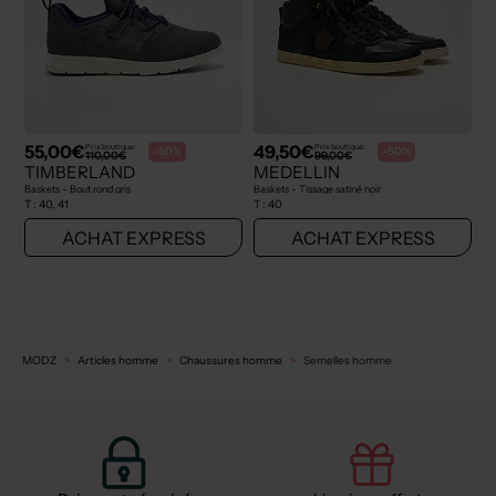
55,00€
49,50€
Prix boutique :
Prix boutique :
-50%
-50%
110,00€
99,00€
TIMBERLAND
MEDELLIN
Baskets - Bout rond gris
Baskets - Tissage satiné noir
T :
40, 41
T :
40
ACHAT EXPRESS
ACHAT EXPRESS
MODZ
Articles homme
Chaussures homme
Semelles homme