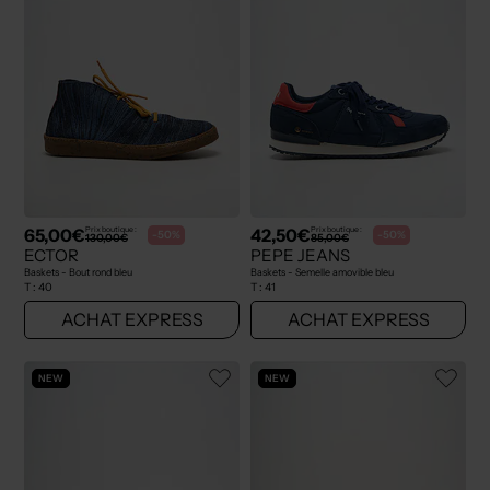
65,00€
42,50€
Prix boutique :
Prix boutique :
-50%
-50%
130,00€
85,00€
ECTOR
PEPE JEANS
Baskets - Bout rond bleu
Baskets - Semelle amovible bleu
T :
40
T :
41
ACHAT EXPRESS
ACHAT EXPRESS
NEW
NEW