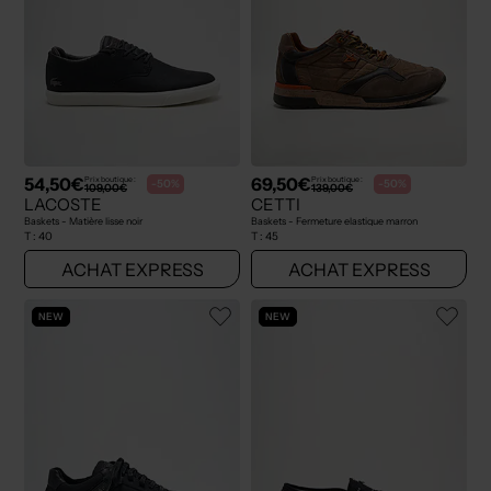
54,50€
69,50€
Prix boutique :
Prix boutique :
-50%
-50%
109,00€
139,00€
LACOSTE
CETTI
Baskets - Matière lisse noir
Baskets - Fermeture elastique marron
T :
40
T :
45
ACHAT EXPRESS
ACHAT EXPRESS
NEW
NEW