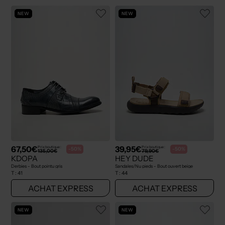
NEW
NEW
67,50€
39,95€
Prix boutique :
Prix boutique :
-50%
-50%
135,00€
79,90€
KDOPA
HEY DUDE
Derbies - Bout pointu gris
Sandales/Nu pieds - Bout ouvert beige
T :
41
T :
44
ACHAT EXPRESS
ACHAT EXPRESS
NEW
NEW