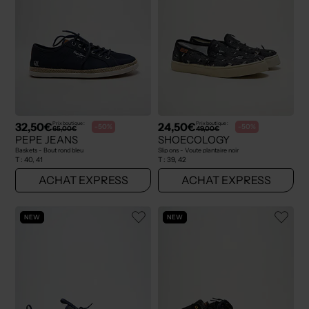
32,50€
24,50€
Prix boutique :
Prix boutique :
-50%
-50%
65,00€
49,00€
PEPE JEANS
SHOECOLOGY
Baskets - Bout rond bleu
Slip ons - Voute plantaire noir
T :
40, 41
T :
39, 42
ACHAT EXPRESS
ACHAT EXPRESS
NEW
NEW