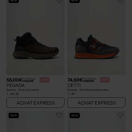
NEW
NEW
55,00€
74,50€
Prix boutique :
Prix boutique :
-50%
-50%
110,00€
149,00€
PEGADA
CETTI
Baskets - Bout rond marron
Baskets - Fermeture elastique bleu
T :
44, 45
T :
40
ACHAT EXPRESS
ACHAT EXPRESS
NEW
NEW