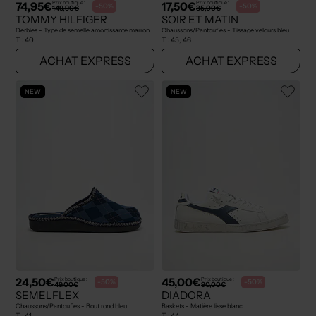
74,95€
17,50€
Prix boutique :
Prix boutique :
-50%
-50%
149,90€
35,00€
TOMMY HILFIGER
SOIR ET MATIN
Derbies - Type de semelle amortissante marron
Chaussons/Pantoufles - Tissage velours bleu
T :
40
T :
45, 46
ACHAT EXPRESS
ACHAT EXPRESS
NEW
NEW
24,50€
45,00€
Prix boutique :
Prix boutique :
-50%
-50%
49,00€
90,00€
SEMELFLEX
DIADORA
Chaussons/Pantoufles - Bout rond bleu
Baskets - Matière lisse blanc
T :
41
T :
44