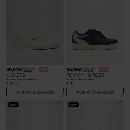
39,50€
54,95€
Prix boutique :
Prix boutique :
-50%
-50%
79,00€
109,90€
KICKERS
TOMMY HILFIGER
Baskets - Bout rond beige
Baskets - Bout rond bleu
T :
42, 46
T :
41
ACHAT EXPRESS
ACHAT EXPRESS
NEW
NEW