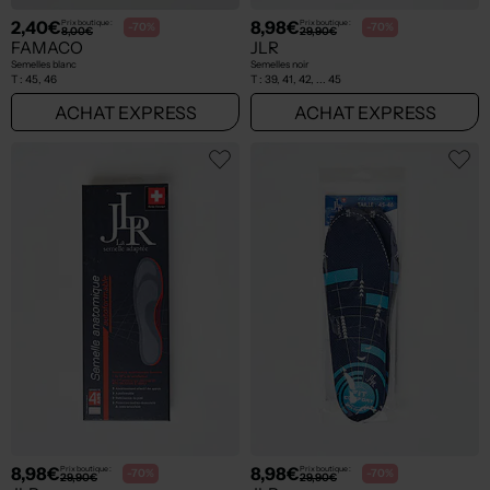
2,40€
8,98€
Prix boutique :
Prix boutique :
-70%
-70%
8,00€
29,90€
FAMACO
JLR
Semelles blanc
Semelles noir
T :
45, 46
T :
39, 41, 42, ... 45
ACHAT EXPRESS
ACHAT EXPRESS
8,98€
8,98€
Prix boutique :
Prix boutique :
-70%
-70%
29,90€
29,90€