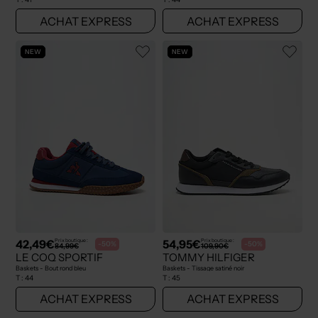
ACHAT EXPRESS
ACHAT EXPRESS
NEW
NEW
42,49€
54,95€
Prix boutique :
Prix boutique :
-50%
-50%
84,99€
109,90€
LE COQ SPORTIF
TOMMY HILFIGER
Baskets - Bout rond bleu
Baskets - Tissage satiné noir
T :
44
T :
45
ACHAT EXPRESS
ACHAT EXPRESS