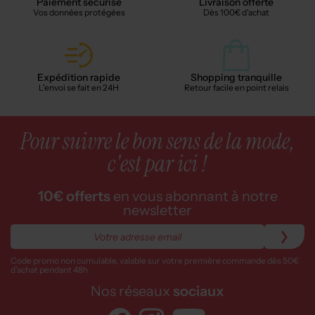
Paiement sécurisé
Livraison offerte
Vos données protégées
Dès 100€ d'achat
Expédition rapide
Shopping tranquille
L'envoi se fait en 24H
Retour facile en point relais
Pour suivre le bon sens de la mode,
c'est par ici !
10€ offerts
en vous abonnant à notre
newsletter
Code promo non cumulable, valable sur votre première commande dès 50€
d’achat pendant 48h
Nos réseaux
sociaux