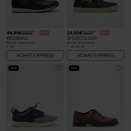
44,95€
24,50€
Prix boutique :
Prix boutique :
-50%
-50%
89,90€
49,00€
REDSKINS
SHOECOLOGY
Baskets - Bout rond noir
Slip ons - Bout rond noir
T :
40
T :
40, 43, 45
ACHAT EXPRESS
ACHAT EXPRESS
NEW
NEW