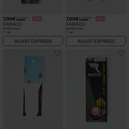
7,00€
7,00€
Prix boutique :
Prix boutique :
-50%
-50%
14,00€
14,00€
FAMACO
FAMACO
Semelles beige
Semelles beige
T :
39
T :
40
ACHAT EXPRESS
ACHAT EXPRESS