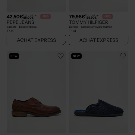
42,50€
79,96€
Prix boutique :
Prix boutique :
-50%
-50%
85,00€
159,90€
PEPE JEANS
TOMMY HILFIGER
Baskets - Bout rond bleu
Derbies - Semelle amovible marron
T :
40
T :
41
ACHAT EXPRESS
ACHAT EXPRESS
NEW
NEW