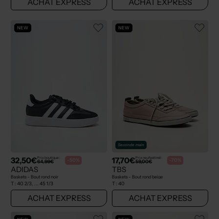
ACHAT EXPRESS
ACHAT EXPRESS
NEW
NEW
Seconde main
32,50€
17,70€
Prix boutique :
Prix neuf estimé :
-50%
-70%
64,99€
59,00€
ADIDAS
TBS
Baskets - Bout rond noir
Baskets - Bout rond beige
T :
40 2/3, ... 45 1/3
T :
40
ACHAT EXPRESS
ACHAT EXPRESS