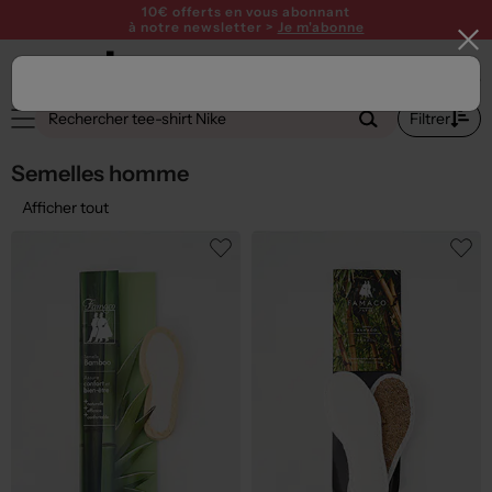
10€ offerts en vous abonnant
à notre newsletter >
Je m'abonne
1
Filtrer
Semelles homme
Afficher tout