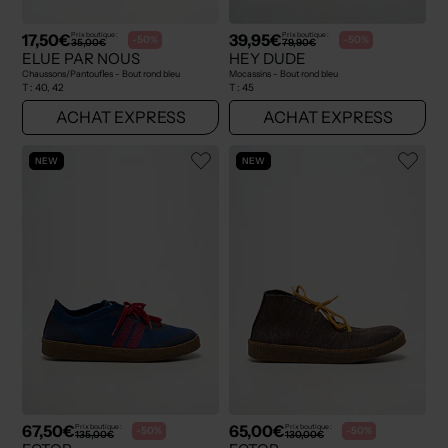
17,50€
39,95€
Prix boutique :
Prix boutique :
-50%
-50%
35,00€
79,90€
ELUE PAR NOUS
HEY DUDE
Chaussons/Pantoufles - Bout rond bleu
Mocassins - Bout rond bleu
T :
40, 42
T :
45
ACHAT EXPRESS
ACHAT EXPRESS
NEW
NEW
67,50€
65,00€
Prix boutique :
Prix boutique :
-50%
-50%
135,00€
130,00€