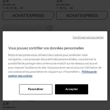
JLR
JLR
Semelles noir
Semelles bleu
T :
36, 37, 38, ... 47
T :
36 1/2, ... 45
ACHAT EXPRESS
ACHAT EXPRESS
Continuer sans accepter
Vous pouvez contrôler vos données personnelles
Modz et ses partenaires utilisent des cookies pour améliorer votre
navigation, vous proposer des publicités personnalisées, vous donner la
possibilité de partager des contenus de modz.fr sur les réseaux sociaux et
pour mesurer l’audience du site. Vous pouvez en savoir plus sur l’utilisation de
ces cookies et les paramétrer en cliquant sur « Paramétrer ».
Politique de
gestion des cookies
Paramétrer
Accepter
8,98€
Prix boutique :
-70%
29,90€
JLR
Semelles noir