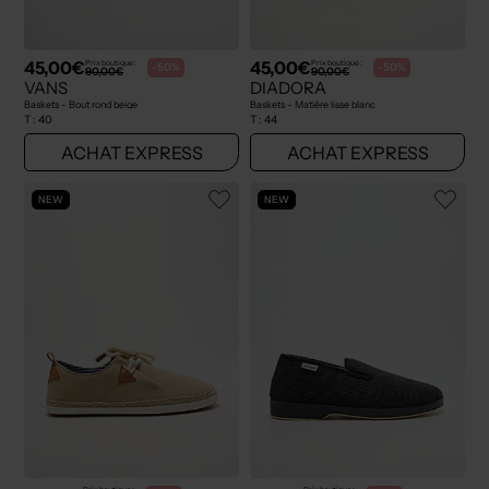
45,00€
45,00€
Prix boutique :
Prix boutique :
-50%
-50%
90,00€
90,00€
VANS
DIADORA
Baskets - Bout rond beige
Baskets - Matière lisse blanc
T :
40
T :
44
ACHAT EXPRESS
ACHAT EXPRESS
NEW
NEW