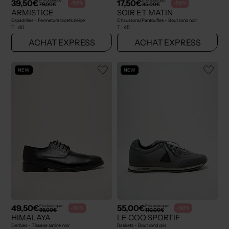
39,50€
17,50€
Prix boutique :
Prix boutique :
-50%
-50%
79,00€
35,00€
ARMISTICE
SOIR ET MATIN
Espadrilles - Fermeture lacets beige
Chaussons/Pantoufles - Bout rond noir
T :
40
T :
45
ACHAT EXPRESS
ACHAT EXPRESS
NEW
NEW
49,50€
55,00€
Prix boutique :
Prix boutique :
-50%
-50%
99,00€
110,00€
HIMALAYA
LE COQ SPORTIF
Derbies - Tissage satiné noir
Baskets - Bout rond gris