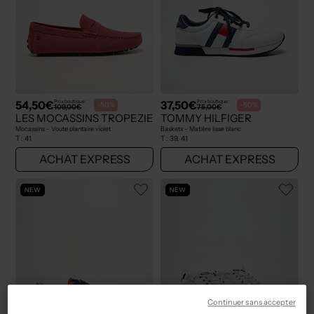
54,50€
37,50€
Prix boutique :
Prix boutique :
-50%
-50%
109,00€
75,00€
LES MOCASSINS TROPEZIENS
TOMMY HILFIGER
Mocassins - Voute plantaire violet
Baskets - Matière lisse blanc
T :
41
T :
39, 41
ACHAT EXPRESS
ACHAT EXPRESS
NEW
NEW
Continuer sans accepter