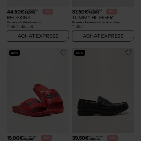
44,50€
37,50€
Prix boutique :
Prix boutique :
-50%
-50%
89,00€
75,00€
REDSKINS
TOMMY HILFIGER
Baskets - Matière lisse noir
Baskets - Fermeture zip et lacets bleu
T :
40, 41, 43, ... 45
T :
40, 41
ACHAT EXPRESS
ACHAT EXPRESS
NEW
NEW
15,00€
39,50€
Prix boutique :
Prix boutique :
-50%
-50%
30,00€
79,00€