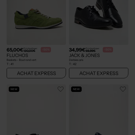
65,00€
34,99€
Prix boutique :
Prix boutique :
-50%
-50%
130,00€
69,99€
FLUCHOS
JACK & JONES
Baskets - Bout rond vert
Derbies gris
T :
41
T :
42
ACHAT EXPRESS
ACHAT EXPRESS
NEW
NEW