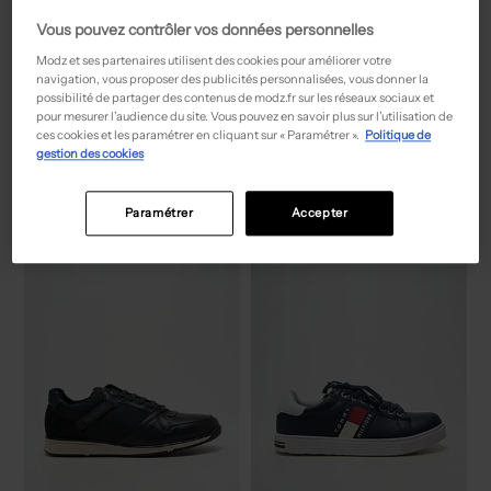
Vous pouvez contrôler vos données personnelles
Modz et ses partenaires utilisent des cookies pour améliorer votre
navigation, vous proposer des publicités personnalisées, vous donner la
possibilité de partager des contenus de modz.fr sur les réseaux sociaux et
47,50€
39,95€
Prix boutique :
Prix boutique :
-50%
-50%
95,00€
79,90€
pour mesurer l’audience du site. Vous pouvez en savoir plus sur l’utilisation de
PEPE JEANS
HEY DUDE
ces cookies et les paramétrer en cliquant sur « Paramétrer ».
Politique de
Baskets - Bout rond bleu
Baskets - Fermeture elastique beige
gestion des cookies
T :
41
T :
45
ACHAT EXPRESS
ACHAT EXPRESS
Paramétrer
Accepter
NEW
NEW