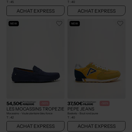
T :
45
T :
40
ACHAT EXPRESS
ACHAT EXPRESS
NEW
NEW
54,50€
37,50€
Prix boutique :
Prix boutique :
-50%
-50%
109,00€
75,00€
LES MOCASSINS TROPEZIENS
PEPE JEANS
Mocassins - Voute plantaire bleu fonce
Baskets - Bout rond jaune
T :
42
T :
40
ACHAT EXPRESS
ACHAT EXPRESS