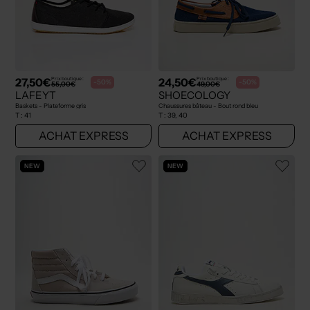
27,50€
24,50€
Prix boutique :
Prix boutique :
-50%
-50%
55,00€
49,00€
LAFEYT
SHOECOLOGY
Baskets - Plateforme gris
Chaussures bâteau - Bout rond bleu
T :
41
T :
39, 40
ACHAT EXPRESS
ACHAT EXPRESS
NEW
NEW