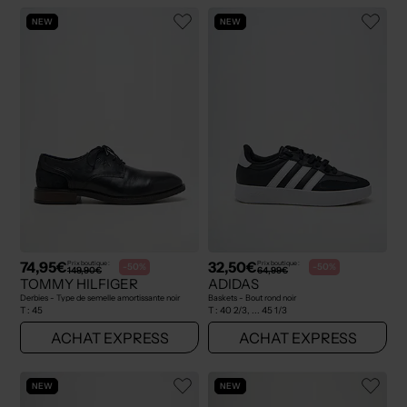
NEW
NEW
74,95€
32,50€
Prix boutique :
Prix boutique :
-50%
-50%
149,90€
64,99€
TOMMY HILFIGER
ADIDAS
Derbies - Type de semelle amortissante noir
Baskets - Bout rond noir
T :
45
T :
40 2/3, ... 45 1/3
ACHAT EXPRESS
ACHAT EXPRESS
NEW
NEW