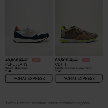
49,96€
69,50€
Prix boutique :
Prix boutique :
-50%
-50%
99,90€
139,00€
PEPE JEANS
CETTI
Baskets - Nubuck bleu
Baskets - Fermeture elastique marron
T :
41
T :
40
ACHAT EXPRESS
ACHAT EXPRESS
Bottes Homme : caractère, confort et finitions soignées