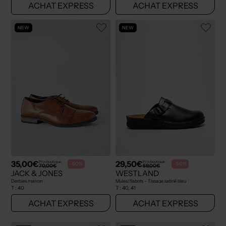
ACHAT EXPRESS
ACHAT EXPRESS
NEW
NEW
35,00€
29,50€
Prix boutique :
Prix boutique :
-50%
-50%
70,00€
59,00€
JACK & JONES
WESTLAND
Derbies marron
Mules/Sabots - Tissage satiné bleu
T :
40
T :
40, 41
ACHAT EXPRESS
ACHAT EXPRESS