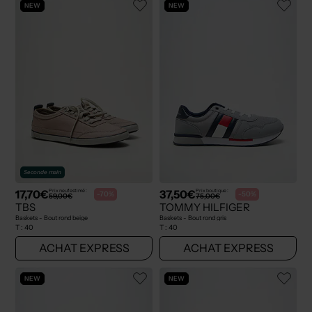
NEW
NEW
Seconde main
17,70€
37,50€
Prix neuf estimé :
Prix boutique :
-70%
-50%
59,00€
75,00€
TBS
TOMMY HILFIGER
Baskets - Bout rond beige
Baskets - Bout rond gris
T :
40
T :
40
ACHAT EXPRESS
ACHAT EXPRESS
NEW
NEW