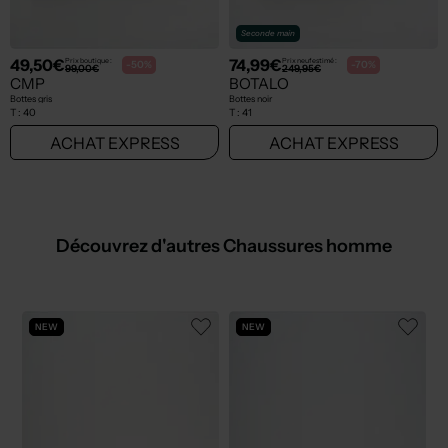
Seconde main
49,50€
74,99€
Prix boutique :
Prix neuf estimé :
-50%
-70%
99,00€
249,95€
CMP
BOTALO
Bottes gris
Bottes noir
T :
40
T :
41
ACHAT EXPRESS
ACHAT EXPRESS
Découvrez d'autres Chaussures homme
NEW
NEW