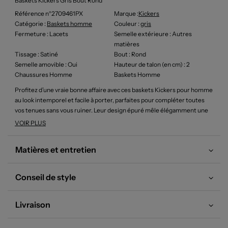
Baskets Kickers Gris Bout Rond
Référence n°2709461PX
Marque :
Kickers
Catégorie :
Baskets homme
Couleur
:
gris
Fermeture
: Lacets
Semelle extérieure
: Autres
matières
Tissage
: Satiné
Bout
: Rond
Semelle amovible
: Oui
Hauteur de talon (en cm)
: 2
Chaussures Homme
Baskets Homme
Profitez d’une vraie bonne affaire avec ces baskets Kickers pour homme
au look intemporel et facile à porter, parfaites pour compléter toutes
vos tenues sans vous ruiner. Leur design épuré mêle élégamment une
toile blanche à quelques touches contrastées au talon, tandis que la
VOIR PLUS
finition discrète et les lacets plats signent un style à la fois décontracté
et moderne, idéal pour toutes les occasions du quotidien.
Matières et entretien
Conseil de style
Livraison