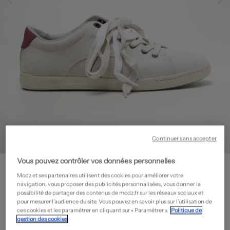
Continuer sans accepter
Vous pouvez contrôler vos données personnelles
KICKERS
Baskets - Matière lisse
- Outlet
Modz et ses partenaires utilisent des cookies pour améliorer votre
navigation, vous proposer des publicités personnalisées, vous donner la
49,50€
possibilité de partager des contenus de modz.fr sur les réseaux sociaux et
pour mesurer l’audience du site. Vous pouvez en savoir plus sur l’utilisation de
-50%
Prix boutique :
99,00€
?
ces cookies et les paramétrer en cliquant sur « Paramétrer ».
Politique de
gestion des cookies
Guide des tailles