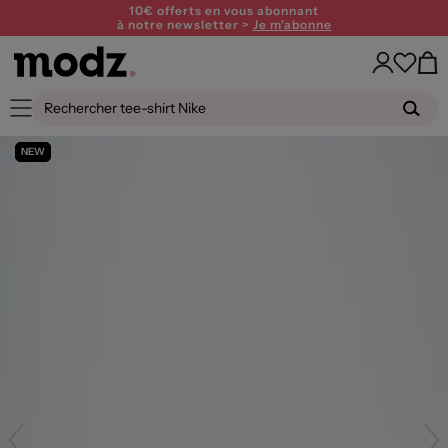
10€ offerts en vous abonnant
à notre newsletter >
Je m'abonne
NEW