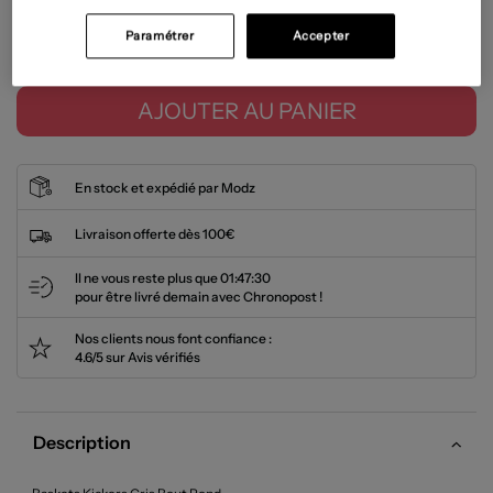
Paramétrer
Accepter
Tailles disponibles
AJOUTER AU PANIER
En stock et expédié par Modz
Livraison offerte dès 100€
Il ne vous reste plus que
01:47:30
pour être livré demain avec Chronopost !
Nos clients nous font confiance :
4.6/5 sur Avis vérifiés
Description