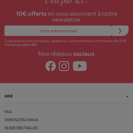
c'est par ici !
10€ offerts
en vous abonnant à notre
newsletter
Code promo non cumulable, valable sur votre première commande dès 50€
d’achat pendant 48h
Nos réseaux
sociaux
AIDE
FAQ
CONTACTEZ-NOUS
GUIDE DES TAILLES