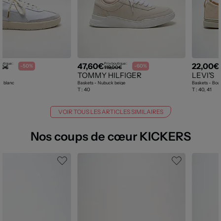
47,60€
22,00€
outique :
Prix boutique :
-50%
-60%
,00€
119,00€
TOMMY HILFIGER
LEVI'S
d blanc
Baskets - Nubuck beige
Baskets - Bout
T :
40
T :
40, 41
VOIR TOUS LES ARTICLES SIMILAIRES
Nos coups de cœur KICKERS