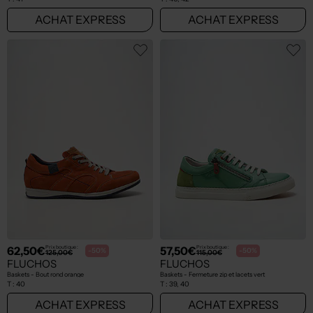
ACHAT EXPRESS
ACHAT EXPRESS
62,50€
57,50€
Prix boutique :
Prix boutique :
-50%
-50%
125,00€
115,00€
FLUCHOS
FLUCHOS
Baskets - Bout rond orange
Baskets - Fermeture zip et lacets vert
T :
40
T :
39, 40
ACHAT EXPRESS
ACHAT EXPRESS