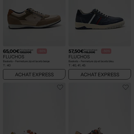
65,00€
57,50€
Prix boutique :
Prix boutique :
-50%
-50%
130,00€
115,00€
FLUCHOS
FLUCHOS
Baskets - Fermeture zip et lacets beige
Baskets - Fermeture zip et lacets bleu
T :
40
T :
40, 41, 45
ACHAT EXPRESS
ACHAT EXPRESS