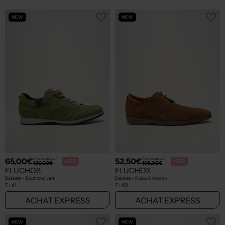
NEW
NEW
65,00€
52,50€
Prix boutique :
Prix boutique :
-50%
-50%
130,00€
105,00€
FLUCHOS
FLUCHOS
Baskets - Bout rond vert
Derbies - Nubuck marron
T :
41
T :
40
ACHAT EXPRESS
ACHAT EXPRESS
NEW
NEW