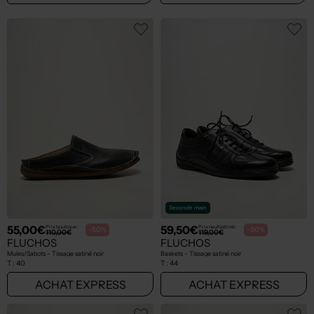
Seconde main
55,00€
59,50€
Prix boutique :
Prix neuf estimé :
-50%
-50%
110,00€
119,00€
FLUCHOS
FLUCHOS
Mules/Sabots - Tissage satiné noir
Baskets - Tissage satiné noir
T :
40
T :
44
ACHAT EXPRESS
ACHAT EXPRESS