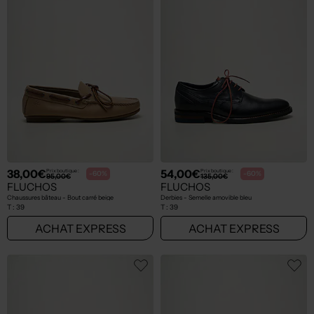
38,00€
54,00€
Prix boutique :
Prix boutique :
-60%
-60%
95,00€
135,00€
FLUCHOS
FLUCHOS
Chaussures bâteau - Bout carré beige
Derbies - Semelle amovible bleu
T :
39
T :
39
ACHAT EXPRESS
ACHAT EXPRESS