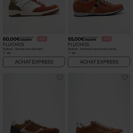
60,00€
65,00€
Prix boutique :
Prix boutique :
-50%
-50%
120,00€
130,00€
FLUCHOS
FLUCHOS
Baskets - Semelle amovible blanc
Baskets - Fermeture zip et lacets orange
T :
44
T :
40
ACHAT EXPRESS
ACHAT EXPRESS