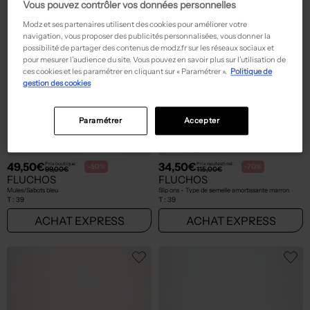
Vous pouvez contrôler vos données personnelles
Modz et ses partenaires utilisent des cookies pour améliorer votre
navigation, vous proposer des publicités personnalisées, vous donner la
possibilité de partager des contenus de modz.fr sur les réseaux sociaux et
pour mesurer l’audience du site. Vous pouvez en savoir plus sur l’utilisation de
ces cookies et les paramétrer en cliquant sur « Paramétrer ».
Politique de
gestion des cookies
Paramétrer
Accepter
Seconde main
49,50€
34,50€
Prix boutique :
Prix neuf estimé :
-50%
-70%
99,00€
115,00€
FLUCHOS
FLUCHOS
Mules/Sabots bleu
Slip ons - Type de semelle amortissante marron
T :
39
T :
39
ACHAT EXPRESS
ACHAT EXPRESS