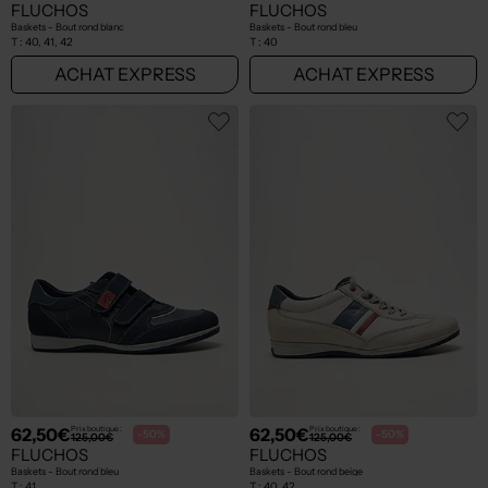
FLUCHOS
FLUCHOS
Baskets - Bout rond blanc
Baskets - Bout rond bleu
T :
40, 41, 42
T :
40
ACHAT EXPRESS
ACHAT EXPRESS
62,50€
62,50€
Prix boutique :
Prix boutique :
-50%
-50%
125,00€
125,00€
FLUCHOS
FLUCHOS
Baskets - Bout rond bleu
Baskets - Bout rond beige
T :
41
T :
40, 42