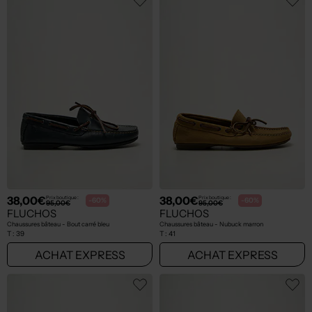
38,00€
38,00€
Prix boutique :
Prix boutique :
-60%
-60%
95,00€
95,00€
FLUCHOS
FLUCHOS
Chaussures bâteau - Bout carré bleu
Chaussures bâteau - Nubuck marron
T :
39
T :
41
ACHAT EXPRESS
ACHAT EXPRESS