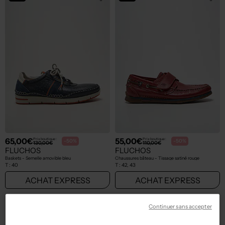
65,00€
55,00€
Prix boutique :
Prix boutique :
-50%
-50%
130,00€
110,00€
FLUCHOS
FLUCHOS
Baskets - Semelle amovible bleu
Chaussures bâteau - Tissage satiné rouge
T :
40
T :
42, 43
ACHAT EXPRESS
ACHAT EXPRESS
Continuer sans accepter