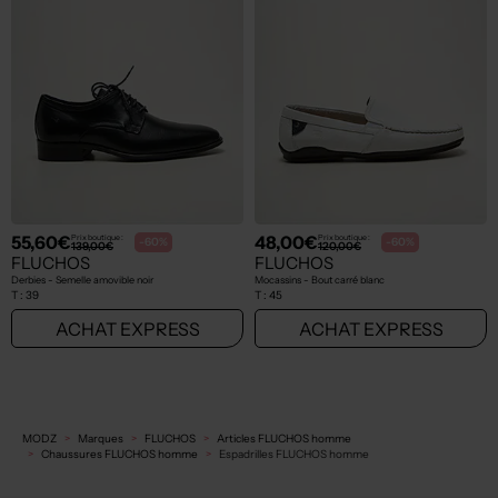
55,60€
48,00€
Prix boutique :
Prix boutique :
-60%
-60%
139,00€
120,00€
FLUCHOS
FLUCHOS
Derbies - Semelle amovible noir
Mocassins - Bout carré blanc
T :
39
T :
45
ACHAT EXPRESS
ACHAT EXPRESS
MODZ
Marques
FLUCHOS
Articles FLUCHOS homme
Chaussures FLUCHOS homme
Espadrilles FLUCHOS homme