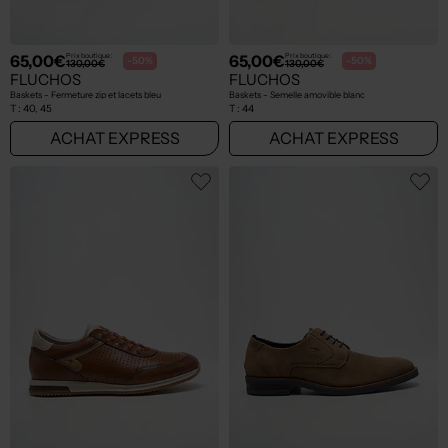
65,00€
65,00€
Prix boutique :
Prix boutique :
-50%
-50%
130,00€
130,00€
FLUCHOS
FLUCHOS
Baskets - Fermeture zip et lacets bleu
Baskets - Semelle amovible blanc
T :
40, 45
T :
44
ACHAT EXPRESS
ACHAT EXPRESS