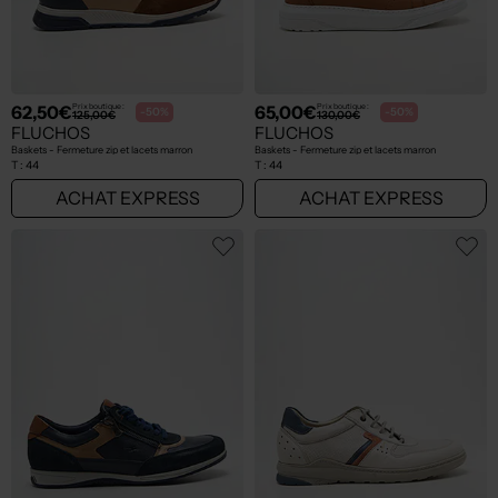
62,50€
65,00€
Prix boutique :
Prix boutique :
-50%
-50%
125,00€
130,00€
FLUCHOS
FLUCHOS
Baskets - Fermeture zip et lacets marron
Baskets - Fermeture zip et lacets marron
T :
44
T :
44
ACHAT EXPRESS
ACHAT EXPRESS