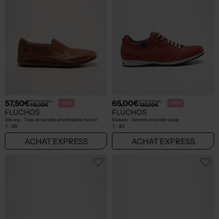
57,50€
65,00€
Prix boutique :
Prix boutique :
-50%
-50%
115,00€
130,00€
FLUCHOS
FLUCHOS
Slip ons - Type de semelle amortissante marron
Baskets - Semelle amovible rouge
T :
39
T :
40
ACHAT EXPRESS
ACHAT EXPRESS