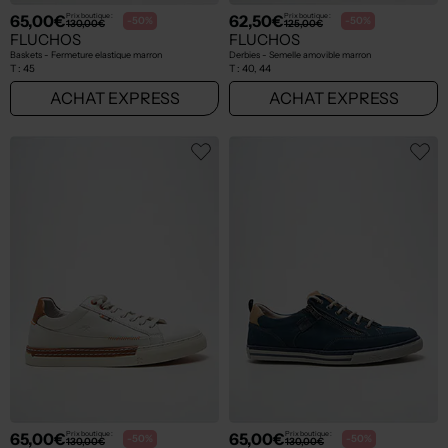
65,00€
62,50€
Prix boutique :
Prix boutique :
-50%
-50%
130,00€
125,00€
FLUCHOS
FLUCHOS
Baskets - Fermeture elastique marron
Derbies - Semelle amovible marron
T :
45
T :
40, 44
ACHAT EXPRESS
ACHAT EXPRESS
65,00€
65,00€
Prix boutique :
Prix boutique :
-50%
-50%
130,00€
130,00€