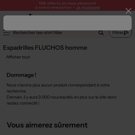
10€ offerts en vous abonnant
à notre newsletter >
Je m'abonne
2
Filtrer
Espadrilles FLUCHOS homme
Afficher tout
Dommage !
Nous n’avons plus aucun produit correspondant à votre
recherche.
Demain, il y aura
3 000 nouveautés
en plus sur le site donc
restez connecté !
Vous aimerez sûrement