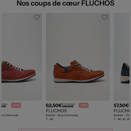
Nos coups de cœur FLUCHOS
62,50€
57,50€
outique :
Prix boutique :
Pr
-50%
-50%
,00€
125,00€
1
FLUCHOS
FLUCH
 amovible rouge
Baskets - Bout rond orange
Baskets - Ferm
T :
40
T :
40, 41, 45