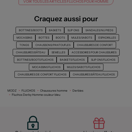
VOIR TOUS LES ARTICLES FLUCHOS POUR HOMME
Craquez aussi pour
BOTTINES/BOOTS
BASKETS
SLIP ONS
SANDALES/NU PIEDS
MOCASSINS
BOTTES
BOOTS
MULES/SABOTS
ESPADRILLES
TONGS
CHAUSSONS/PANTOUFLES
CHAUSSURES DE CONFORT
CHAUSSURES BÂTEAU
SEMELLES
ACCESSOIRES POUR CHAUSSURES
BOTTINES/BOOTS FLUCHOS
BASKETS FLUCHOS
SLIP ONS FLUCHOS
MOCASSINS FLUCHOS
MULES/SABOTS FLUCHOS
CHAUSSURES DE CONFORT FLUCHOS
CHAUSSURES BÂTEAU FLUCHOS
MODZ
FLUCHOS
Chaussures homme
Derbies
Fluchos Derby Homme couleur bleu