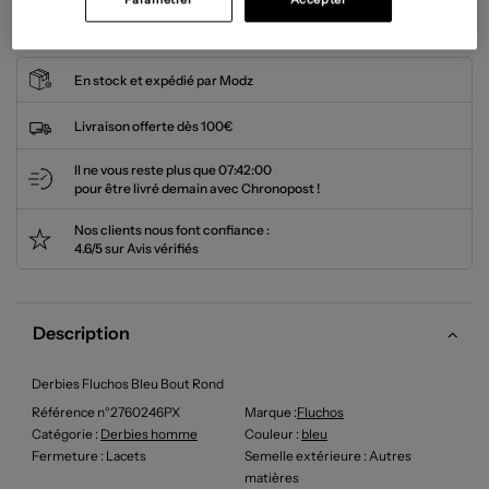
Cet article n'est plus disponible.
En stock et expédié par Modz
Livraison offerte dès 100€
Il ne vous reste plus que
07:42:00
pour être livré demain avec Chronopost !
Nos clients nous font confiance :
4.6/5 sur Avis vérifiés
Description
Derbies Fluchos Bleu Bout Rond
Référence n°2760246PX
Marque :
Fluchos
Catégorie :
Derbies homme
Couleur
:
bleu
Fermeture
: Lacets
Semelle extérieure
: Autres
matières