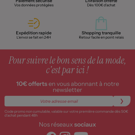
Paiement sécurisé
Livraison offerte
Vos données protégées
Dès 100€ d'achat
Expédition rapide
Shopping tranquille
L'envoi se fait en 24H
Retour facile en point relais
Pour suivre le bon sens de la mode,
c'est par ici !
10€ offerts
en vous abonnant à notre
newsletter
Code promo non cumulable, valable sur votre première commande dès 50€
d’achat pendant 48h
Nos réseaux
sociaux