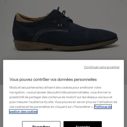
Continuer sans accepter
Vous pouvez contrôler vos données personnelles
Modz et ses partenaires utilisent des cookies pour améliorer votre
FLUCHOS
navigation, vous proposer des publicités personnalisées, vous donner la
Derbies - Nubuck
- Outlet
possibilité de partager des contenus de modz.fr sur les réseaux sociaux et
pour mesurer l’audience du site. Vous pouvez en savoir plus sur l’utilisation de
52,50€
ces cookies et les paramétrer en cliquant sur « Paramétrer ».
Politique de
gestion des cookies
-50%
Prix boutique :
105,00€
?
Guide des tailles
Paramétrer
Accepter