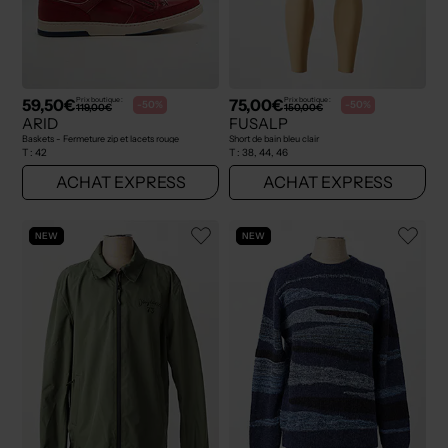
59,50€
75,00€
Prix boutique :
Prix boutique :
-50%
-50%
119,00€
150,00€
ARID
FUSALP
Baskets - Fermeture zip et lacets rouge
Short de bain bleu clair
T :
42
T :
38, 44, 46
ACHAT EXPRESS
ACHAT EXPRESS
NEW
NEW