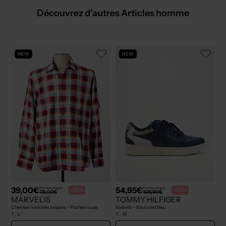
Découvrez d'autres Articles homme
NEW
NEW
39,00€
54,95€
Prix boutique :
Prix boutique :
-50%
-50%
78,00€
109,90€
MARVELIS
TOMMY HILFIGER
Chemise manches longues - Poches rouge
Baskets - Bout rond bleu
T :
L
T :
41