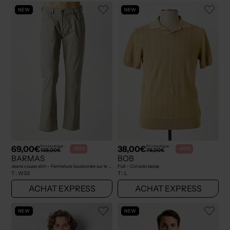
NEW
NEW
69,00€
38,00€
Prix boutique :
Prix boutique :
-50%
-50%
138,00€
76,00€
BARMAS
BOB
Jeans coupe slim - Fermeture boutonnée sur le devant beige
Pull - Col polo beige
T :
W33
T :
L
ACHAT EXPRESS
ACHAT EXPRESS
NEW
NEW