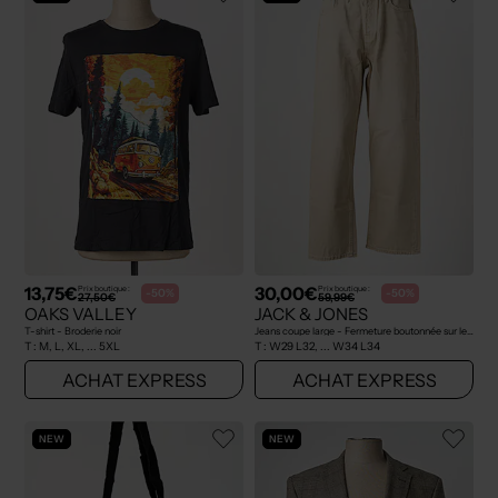
13,75€
30,00€
Prix boutique :
Prix boutique :
-50%
-50%
27,50€
59,99€
OAKS VALLEY
JACK & JONES
T-shirt - Broderie noir
Jeans coupe large - Fermeture boutonnée sur le devant beige
T :
M, L, XL, ... 5XL
T :
W29 L32, ... W34 L34
ACHAT EXPRESS
ACHAT EXPRESS
NEW
NEW