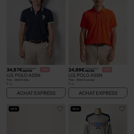
34,87€
24,88€
Prix boutique :
Prix boutique :
-50%
-50%
69,75€
49,75€
U.S. POLO ASSN
U.S. POLO ASSN
Polo - Stretch bleu
Polo - Stretch orange
T :
L
T :
L
ACHAT EXPRESS
ACHAT EXPRESS
NEW
NEW