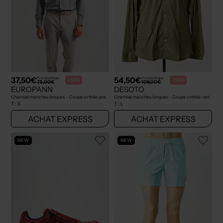
37,50€
54,50€
Prix boutique :
Prix boutique :
-50%
-50%
75,00€
109,00€
EUROPANN
DESOTO
Chemise manches longues - Coupe cintrée gris
Chemise manches longues - Coupe cintrée vert
T :
S
T :
L
ACHAT EXPRESS
ACHAT EXPRESS
NEW
NEW