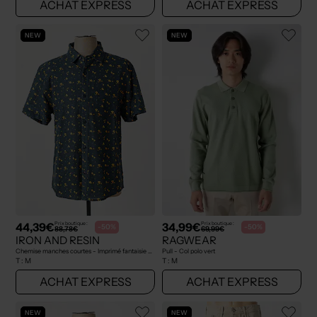
ACHAT EXPRESS
ACHAT EXPRESS
NEW
NEW
44,39€
34,99€
Prix boutique :
Prix boutique :
-50%
-50%
88,78€
69,99€
IRON AND RESIN
RAGWEAR
Chemise manches courtes - Imprimé fantaisie bleu
Pull - Col polo vert
T :
M
T :
M
ACHAT EXPRESS
ACHAT EXPRESS
NEW
NEW