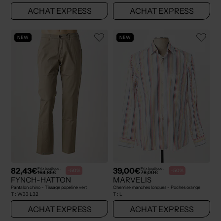
ACHAT EXPRESS
ACHAT EXPRESS
NEW
NEW
82,43€
39,00€
Prix boutique :
Prix boutique :
-50%
-50%
164,85€
78,00€
FYNCH-HATTON
MARVELIS
Pantalon chino - Tissage popeline vert
Chemise manches longues - Poches orange
T :
W33 L32
T :
L
ACHAT EXPRESS
ACHAT EXPRESS