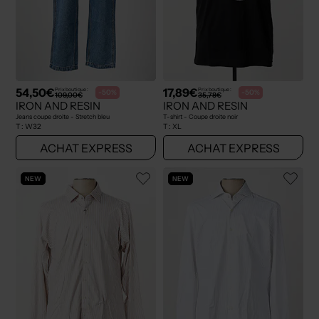
54,50€
17,89€
Prix boutique :
Prix boutique :
-50%
-50%
109,00€
35,78€
IRON AND RESIN
IRON AND RESIN
Jeans coupe droite - Stretch bleu
T-shirt - Coupe droite noir
T :
W32
T :
XL
ACHAT EXPRESS
ACHAT EXPRESS
NEW
NEW