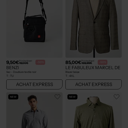
9,50€
85,00€
Prix boutique :
Prix boutique :
-50%
-50%
19,00€
169,99€
BENZI
LE FABULEUX MARCEL DE B
Sac - Doublure textile noir
Blazer beige
T :
TU
T :
4XL
ACHAT EXPRESS
ACHAT EXPRESS
NEW
NEW