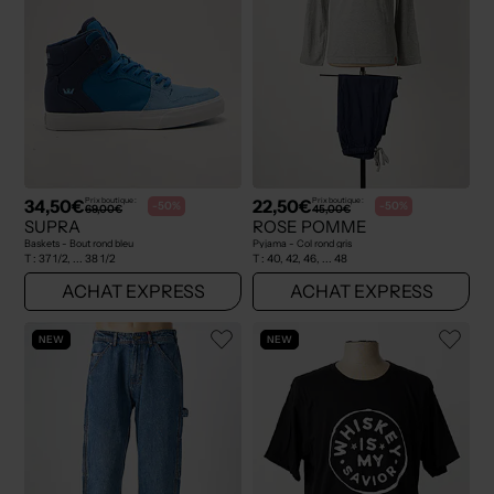
34,50€
22,50€
Prix boutique :
Prix boutique :
-50%
-50%
69,00€
45,00€
SUPRA
ROSE POMME
Baskets - Bout rond bleu
Pyjama - Col rond gris
T :
37 1/2, ... 38 1/2
T :
40, 42, 46, ... 48
ACHAT EXPRESS
ACHAT EXPRESS
NEW
NEW