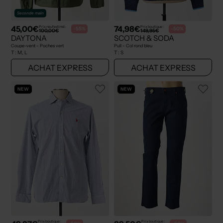
Seconde main
45,00€
74,98€
Prix neuf estimé :
Prix boutique :
-55%
-50%
100,00€
149,95€
DAYTONA
SCOTCH & SODA
Coupe-vent - Poches vert
Pull - Col rond bleu
T :
M, L
T :
S
ACHAT EXPRESS
ACHAT EXPRESS
NEW
NEW
Prix boutique :
Prix boutique :