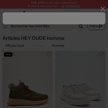
10€ offerts en vous abonnant
à notre newsletter >
Je m'abonne
1
Filtrer
Articles HEY DUDE homme
Afficher tout
Femme
Homme
NEW