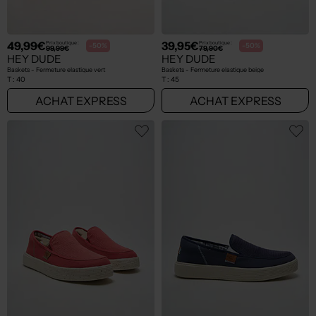
49,99€
39,95€
Prix boutique :
Prix boutique :
-50%
-50%
99,99€
79,90€
HEY DUDE
HEY DUDE
Baskets - Fermeture elastique vert
Baskets - Fermeture elastique beige
T :
40
T :
45
ACHAT EXPRESS
ACHAT EXPRESS