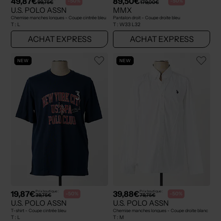
49,87€
89,50€
-50%
-50%
99,75€
179,00€
U.S. POLO ASSN
MMX
Chemise manches longues - Coupe cintrée bleu
Pantalon droit - Coupe droite bleu
T :
L
T :
W33 L32
ACHAT EXPRESS
ACHAT EXPRESS
NEW
NEW
19,87€
39,88€
Prix boutique :
Prix boutique :
-50%
-50%
39,75€
79,75€
U.S. POLO ASSN
U.S. POLO ASSN
T-shirt - Coupe cintrée bleu
Chemise manches longues - Coupe droite blanc
T :
L
T :
M