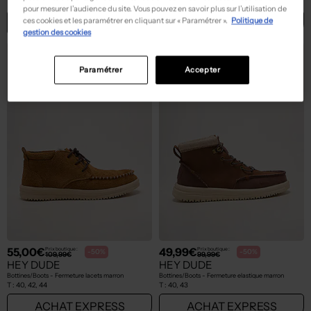
T :
44
T :
40, 44
pour mesurer l’audience du site. Vous pouvez en savoir plus sur l’utilisation de
ces cookies et les paramétrer en cliquant sur « Paramétrer ».
Politique de
ACHAT EXPRESS
ACHAT EXPRESS
gestion des cookies
Paramétrer
Accepter
55,00€
49,99€
Prix boutique :
Prix boutique :
-50%
-50%
109,99€
99,99€
HEY DUDE
HEY DUDE
Bottines/Boots - Fermeture lacets marron
Bottines/Boots - Fermeture elastique marron
T :
40, 42, 44
T :
40, 43
ACHAT EXPRESS
ACHAT EXPRESS