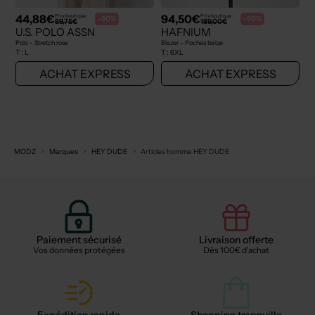
44,88€
94,50€
Prix boutique :
Prix boutique :
-50%
-50%
89,75€
189,00€
U.S. POLO ASSN
HAFNIUM
Polo - Stretch rose
Blazer - Poches beige
T :
L
T :
6XL
ACHAT EXPRESS
ACHAT EXPRESS
MODZ
Marques
HEY DUDE
Articles homme HEY DUDE
Paiement sécurisé
Livraison offerte
Vos données protégées
Dès 100€ d'achat