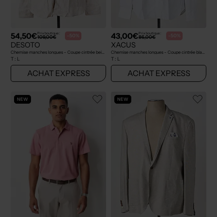
54,50€
43,00€
Prix boutique :
Prix boutique :
-50%
-50%
109,00€
86,00€
DESOTO
XACUS
Chemise manches longues - Coupe cintrée beige
Chemise manches longues - Coupe cintrée blanc
T :
L
T :
L
ACHAT EXPRESS
ACHAT EXPRESS
NEW
NEW