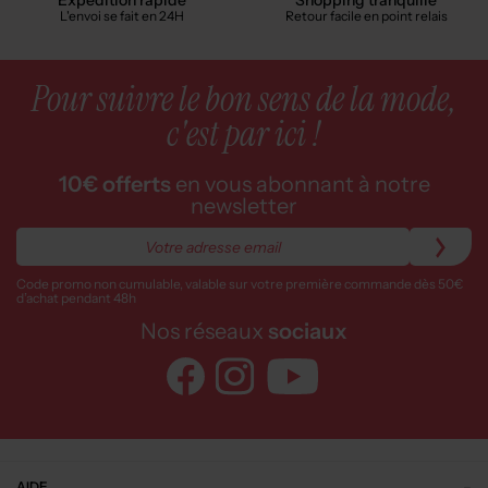
Expédition rapide
Shopping tranquille
L'envoi se fait en 24H
Retour facile en point relais
Pour suivre le bon sens de la mode,
c'est par ici !
10€ offerts
en vous abonnant à notre
newsletter
Code promo non cumulable, valable sur votre première commande dès 50€
d’achat pendant 48h
Nos réseaux
sociaux
AIDE