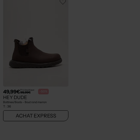
49,99€
Prix boutique :
-50%
99,99€
HEY DUDE
Bottines/Boots - Bout rond marron
T :
36
ACHAT EXPRESS