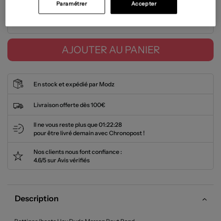
Paramétrer
Accepter
Tailles disponibles
AJOUTER AU PANIER
En stock et expédié par Modz
Livraison offerte dès 100€
Il ne vous reste plus que
01:22:28
pour être livré demain avec Chronopost !
Nos clients nous font confiance :
4.6/5 sur Avis vérifiés
Description