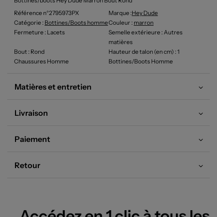
Bottines/boots Hey Dude Marron Bout Rond
Référence n°2795973PX
Marque :
Hey Dude
Catégorie :
Bottines/Boots homme
Couleur
:
marron
Fermeture
: Lacets
Semelle extérieure
: Autres
matières
Bout
: Rond
Hauteur de talon (en cm)
: 1
Chaussures Homme
Bottines/Boots Homme
Matières et entretien
Livraison
Paiement
Retour
Accédez en 1 clic à tous les