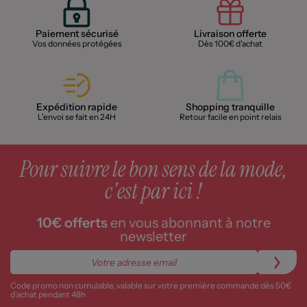
Paiement sécurisé
Livraison offerte
Vos données protégées
Dès 100€ d'achat
Expédition rapide
Shopping tranquille
L'envoi se fait en 24H
Retour facile en point relais
Pour suivre le bon sens de la mode,
c'est par ici !
10€ offerts
en vous abonnant à notre
newsletter
Code promo non cumulable, valable sur votre première commande dès 50€
d’achat pendant 48h