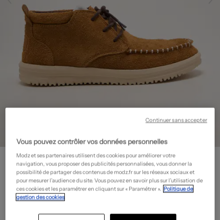
Continuer sans accepter
Vous pouvez contrôler vos données personnelles
HEY DUDE
Modz et ses partenaires utilisent des cookies pour améliorer votre
navigation, vous proposer des publicités personnalisées, vous donner la
Bottines/Boots - Fermeture lacets
- Outlet
possibilité de partager des contenus de modz.fr sur les réseaux sociaux et
pour mesurer l’audience du site. Vous pouvez en savoir plus sur l’utilisation de
55,00€
ces cookies et les paramétrer en cliquant sur « Paramétrer ».
Politique de
-50%
gestion des cookies
Prix boutique :
109,99€
?
Guide des tailles