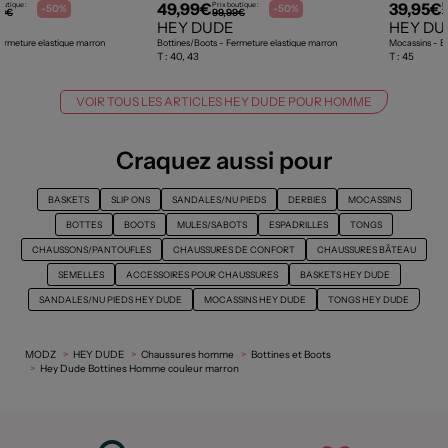
49,99€
39,95€
outique :
Prix boutique :
P
-50%
-50%
99€
99,99€
7
E
HEY DUDE
HEY DU
Fermeture elastique marron
Bottines/Boots - Fermeture elastique marron
Mocassins - Bo
T :
40, 43
T :
45
VOIR TOUS LES ARTICLES HEY DUDE POUR HOMME
Craquez aussi pour
BASKETS
SLIP ONS
SANDALES/NU PIEDS
DERBIES
MOCASSINS
BOTTES
BOOTS
MULES/SABOTS
ESPADRILLES
TONGS
CHAUSSONS/PANTOUFLES
CHAUSSURES DE CONFORT
CHAUSSURES BÂTEAU
SEMELLES
ACCESSOIRES POUR CHAUSSURES
BASKETS HEY DUDE
SANDALES/NU PIEDS HEY DUDE
MOCASSINS HEY DUDE
TONGS HEY DUDE
MODZ
HEY DUDE
Chaussures homme
Bottines et Boots
Hey Dude Bottines Homme couleur marron