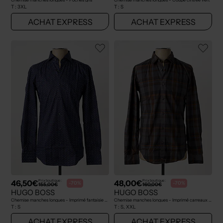
T :
3XL
T :
S
ACHAT EXPRESS
ACHAT EXPRESS
46,50€
48,00€
Prix boutique :
Prix boutique :
-70%
-70%
155,00€
160,00€
HUGO BOSS
HUGO BOSS
Chemise manches longues - Imprimé fantaisie bleu
Chemise manches longues - Imprimé carreaux marron
T :
S
T :
S, XXL
ACHAT EXPRESS
ACHAT EXPRESS