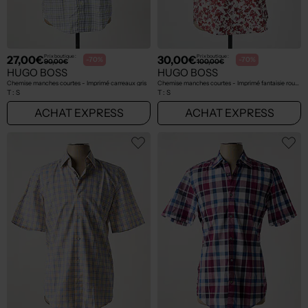
27,00€
30,00€
Prix boutique :
Prix boutique :
-70%
-70%
90,00€
100,00€
HUGO BOSS
HUGO BOSS
Chemise manches courtes - Imprimé carreaux gris
Chemise manches courtes - Imprimé fantaisie rouge
T :
S
T :
S
ACHAT EXPRESS
ACHAT EXPRESS