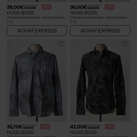
39,00€
36,00€
Prix boutique :
Prix boutique :
-70%
-70%
130,00€
120,00€
HUGO BOSS
HUGO BOSS
Chemise manches longues - Imprimé fantaisie noir
Chemise manches longues - Imprimé fantaisie marron
T :
S
T :
S
ACHAT EXPRESS
ACHAT EXPRESS
35,70€
42,00€
Prix boutique :
Prix boutique :
-70%
-70%
119,00€
140,00€
HUGO BOSS
HUGO BOSS
Chemise manches longues - Poches gris
Chemise manches longues - Coupe cintrée vert