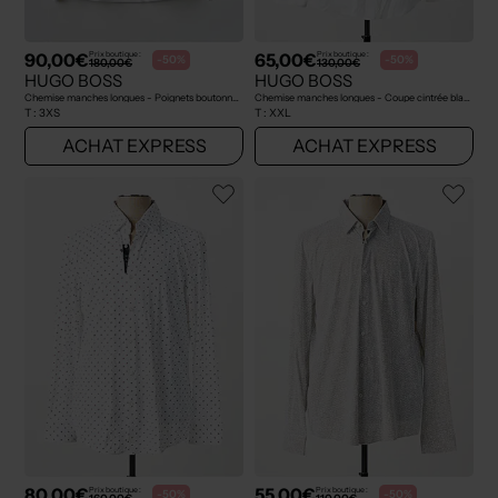
90,00€
65,00€
Prix boutique :
Prix boutique :
-50%
-50%
180,00€
130,00€
HUGO BOSS
HUGO BOSS
Chemise manches longues - Poignets boutonnés blanc
Chemise manches longues - Coupe cintrée blanc
T :
3XS
T :
XXL
ACHAT EXPRESS
ACHAT EXPRESS
80,00€
55,00€
Prix boutique :
Prix boutique :
-50%
-50%