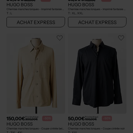
160,00€
110,00€
HUGO BOSS
HUGO BOSS
Chemise manches longues - Imprimé fantaisie blanc
Chemise manches longues - Imprimé fantaisie blanc
T :
L
T :
XL, XXL
ACHAT EXPRESS
ACHAT EXPRESS
150,00€
50,00€
Prix boutique :
Prix boutique :
-50%
-50%
300,00€
100,00€
HUGO BOSS
HUGO BOSS
Chemise manches longues - Coupe cintrée beige
Chemise manches longues - Coupe cintrée noir
T :
3XL, 4XL
T :
XXL