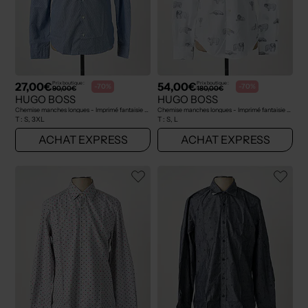
27,00€
54,00€
Prix boutique :
Prix boutique :
-70%
-70%
90,00€
180,00€
HUGO BOSS
HUGO BOSS
Chemise manches longues - Imprimé fantaisie bleu
Chemise manches longues - Imprimé fantaisie blanc
T :
S, 3XL
T :
S, L
ACHAT EXPRESS
ACHAT EXPRESS