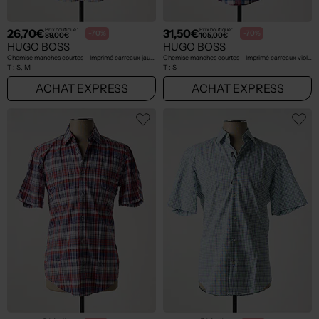
26,70€
31,50€
Prix boutique :
Prix boutique :
-70%
-70%
89,00€
105,00€
HUGO BOSS
HUGO BOSS
Chemise manches courtes - Imprimé carreaux jaune
Chemise manches courtes - Imprimé carreaux violet
T :
S, M
T :
S
ACHAT EXPRESS
ACHAT EXPRESS