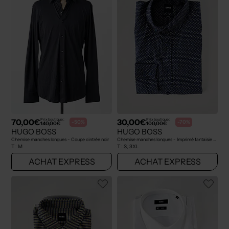
70,00€
30,00€
Prix boutique :
Prix boutique :
-50%
-70%
140,00€
100,00€
HUGO BOSS
HUGO BOSS
Chemise manches longues - Coupe cintrée noir
Chemise manches longues - Imprimé fantaisie bleu
T :
M
T :
S, 3XL
ACHAT EXPRESS
ACHAT EXPRESS