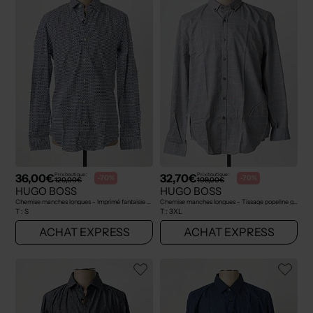
36,00€
32,70€
Prix boutique :
Prix boutique :
-70%
-70%
120,00€
109,00€
HUGO BOSS
HUGO BOSS
Chemise manches longues - Imprimé fantaisie blanc
Chemise manches longues - Tissage popeline gris
T :
S
T :
3XL
ACHAT EXPRESS
ACHAT EXPRESS