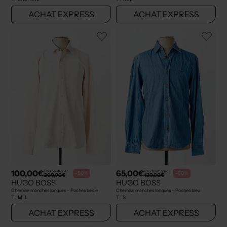
ACHAT EXPRESS
ACHAT EXPRESS
100,00€
65,00€
Prix boutique :
Prix boutique :
-50%
-50%
200,00€
130,00€
HUGO BOSS
HUGO BOSS
Chemise manches longues - Poches beige
Chemise manches longues - Poches bleu
T :
M, L
T :
S
ACHAT EXPRESS
ACHAT EXPRESS