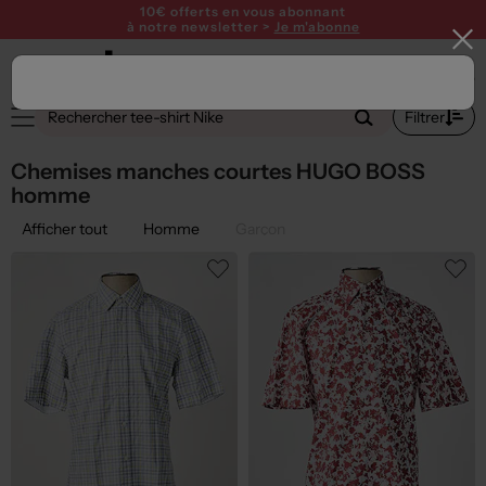
10€ offerts en vous abonnant
à notre newsletter >
Je m'abonne
2
Filtrer
Chemises manches courtes HUGO BOSS
homme
Afficher tout
Homme
Garçon