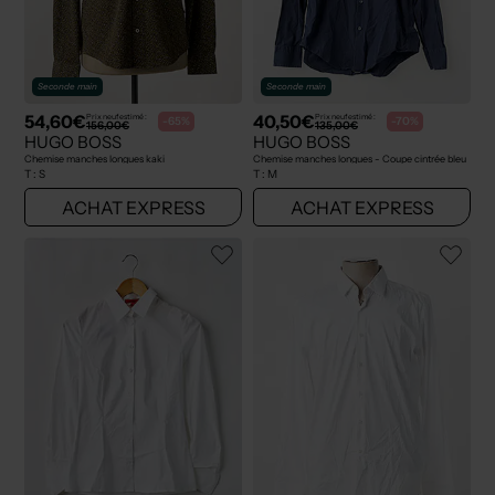
Seconde main
Seconde main
54,60€
40,50€
Prix neuf estimé :
Prix neuf estimé :
-65%
-70%
156,00€
135,00€
HUGO BOSS
HUGO BOSS
Chemise manches longues kaki
Chemise manches longues - Coupe cintrée bleu
T :
S
T :
M
ACHAT EXPRESS
ACHAT EXPRESS