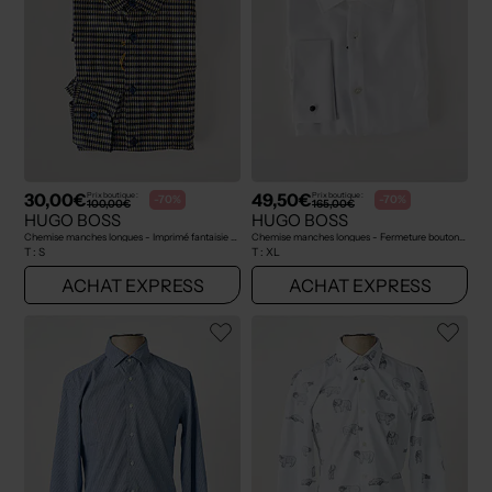
30,00€
49,50€
Prix boutique :
Prix boutique :
-70%
-70%
100,00€
165,00€
HUGO BOSS
HUGO BOSS
Chemise manches longues - Imprimé fantaisie bleu
Chemise manches longues - Fermeture boutonnée sur le devant blanc
T :
S
T :
XL
ACHAT EXPRESS
ACHAT EXPRESS