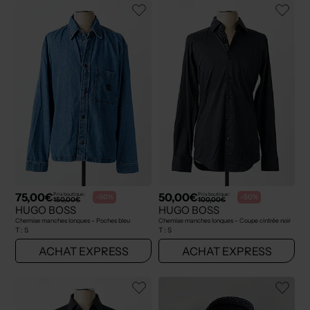
75,00€
50,00€
Prix boutique :
Prix boutique :
-50%
-50%
150,00€
100,00€
HUGO BOSS
HUGO BOSS
Chemise manches longues - Poches bleu
Chemise manches longues - Coupe cintrée noir
T :
S
T :
S
ACHAT EXPRESS
ACHAT EXPRESS