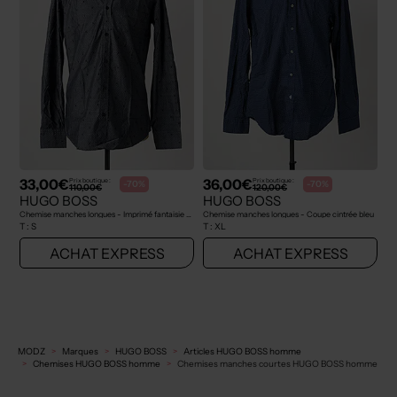
33,00€
36,00€
Prix boutique :
Prix boutique :
-70%
-70%
110,00€
120,00€
HUGO BOSS
HUGO BOSS
Chemise manches longues - Imprimé fantaisie gris
Chemise manches longues - Coupe cintrée bleu
T :
S
T :
XL
ACHAT EXPRESS
ACHAT EXPRESS
MODZ
Marques
HUGO BOSS
Articles HUGO BOSS homme
Chemises HUGO BOSS homme
Chemises manches courtes HUGO BOSS homme