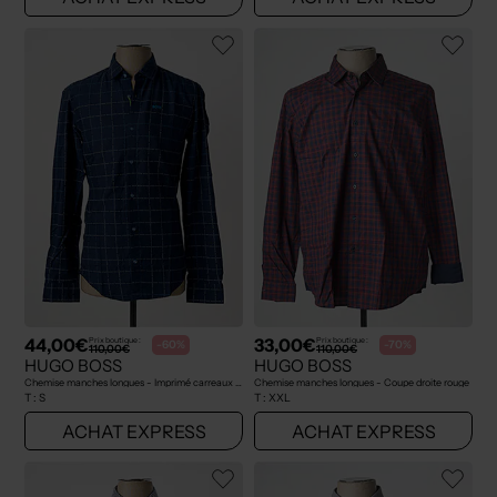
44,00€
33,00€
Prix boutique :
Prix boutique :
-60%
-70%
110,00€
110,00€
HUGO BOSS
HUGO BOSS
Chemise manches longues - Imprimé carreaux bleu
Chemise manches longues - Coupe droite rouge
T :
S
T :
XXL
ACHAT EXPRESS
ACHAT EXPRESS