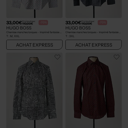
33,00€
33,00€
Prix boutique :
Prix boutique :
-70%
-70%
110,00€
110,00€
HUGO BOSS
HUGO BOSS
Chemise manches longues - Imprimé fantaisie gris
Chemise manches longues - Imprimé fantaisie gris
T :
M, XXL
T :
3XL
ACHAT EXPRESS
ACHAT EXPRESS