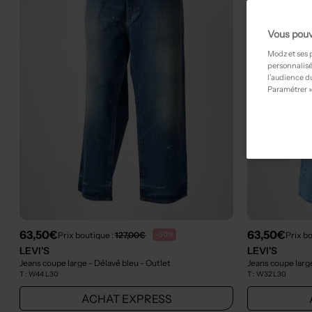
Vous pouv
Modz et ses 
personnalisé
l’audience du
Paramétrer »
63,50€
63,50€
Prix boutique :
127,00€
Prix b
-50%
LEVI'S
LEVI'S
Jeans coupe large - Délavé bleu
- Outlet
Jeans coupe larg
T :
W44 L30
T :
W32 L30
ACHAT EXPRESS