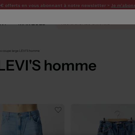
0€ offerts en vous abonnant
à notre newsletter >
Je m'abon
NT
MARQUES
s coupe large LEVI'S homme
 LEVI'S homme