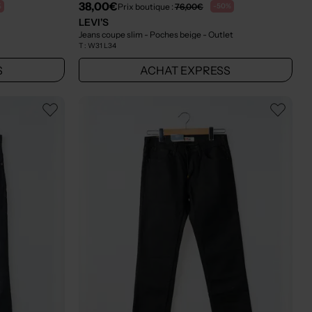
38,00€
Prix boutique :
76,00€
%
-50%
LEVI'S
Jeans coupe slim - Poches beige
- Outlet
T :
W31 L34
S
ACHAT EXPRESS