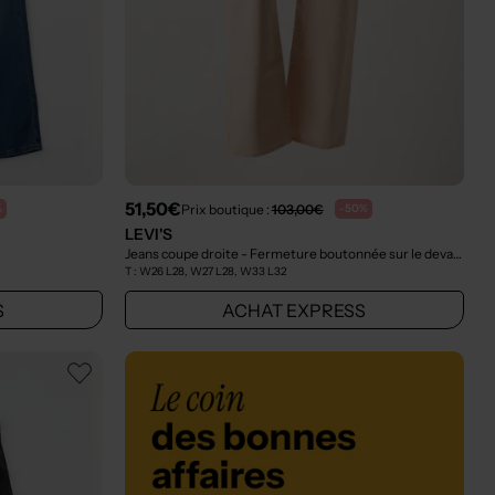
51,50€
Prix boutique :
103,00€
%
-50%
LEVI'S
Jeans coupe droite - Fermeture boutonnée sur le devant rose
T :
W26 L28, W27 L28, W33 L32
S
ACHAT EXPRESS