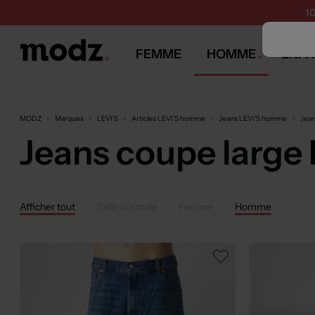
1
FEMME
HOMME
ENFA
MODZ
Marques
LEVI'S
Articles LEVI'S homme
Jeans LEVI'S homme
Jean
Jeans coupe large
Afficher tout
Taille normale
Femme
Homme