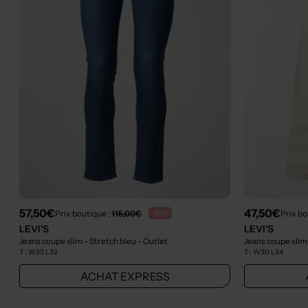
57,50€
47,50€
Prix boutique :
115,00€
Prix bo
-50%
LEVI'S
LEVI'S
Jeans coupe slim - Stretch bleu
- Outlet
T :
W33 L32
T :
W30 L34
ACHAT EXPRESS