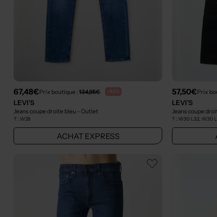
67,48€
57,50€
Prix boutique :
134,95€
Prix bo
-50%
LEVI'S
LEVI'S
Jeans coupe droite bleu
- Outlet
T :
W28
T :
W30 L32, W30 
ACHAT EXPRESS