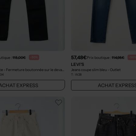
57,48€
utique :
115,00€
Prix boutique :
114,95€
-50%
-50
LEVI'S
Jeans coupe droite - Fermeture boutonnée sur le devant noir
Jeans coupe slim bleu
- Outlet
- Outlet
L34
T :
W28
ACHAT EXPRESS
ACHAT EXPRES