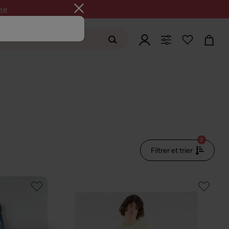
ne
2
Filtrer et trier