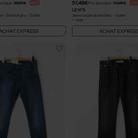
57,48€
outique :
89,00€
Prix boutique :
114,95€
-50%
-50
LEVI'S
e - Stretch gris
- Outlet
Jeans coupe droite bleu
- Outlet
T :
W28
ACHAT EXPRESS
ACHAT EXPRES