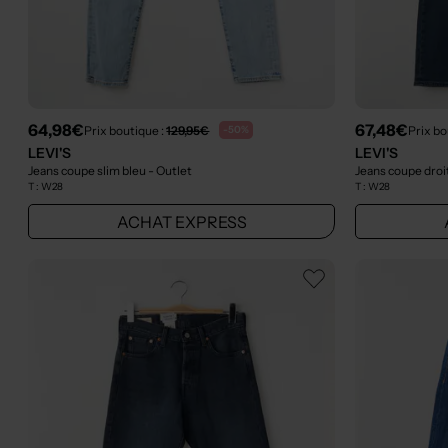
64,98€
67,48€
Prix boutique :
129,95€
Prix bo
-50%
LEVI'S
LEVI'S
Jeans coupe slim bleu
- Outlet
Jeans coupe droi
T :
W28
T :
W28
ACHAT EXPRESS