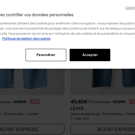
Conti
ez contrôler vos données personnelles
partenaires utilisent des cookies pour améliorer votre navigation, vous proposer des public
es, vous donner la possibilité de partager des contenus de modz.fr sur les réseaux sociaux
 site. Vous pouvez en savoir plus sur l’utilisation de ces cookies et les paramétrer en cliquan
.
Politique de gestion des cookies
Paramétrer
Accepter
40,40€
outique :
127,00€
Prix boutique :
101,00€
-50%
-6
LEVI'S
e - Poches bleu
- Outlet
Jeans coupe large - Poches bleu
- Outl
T :
W28, W31
ACHAT EXPRESS
ACHAT EXPRES