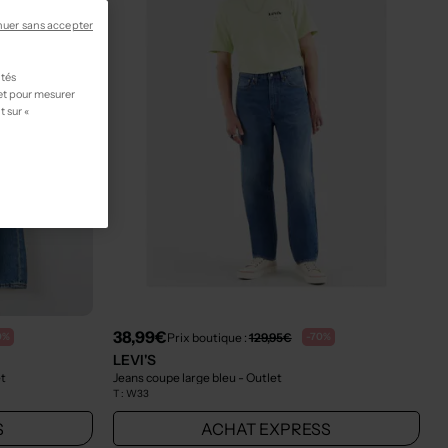
nuer sans accepter
ités
 et pour mesurer
t sur «
38,99€
Prix boutique :
129,95€
0%
-70%
LEVI'S
et
Jeans coupe large bleu
- Outlet
T :
W33
S
ACHAT EXPRESS