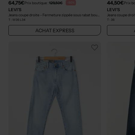
64,75€
44,50€
Prix boutique :
129,50€
Prix b
-50%
LEVI'S
LEVI'S
Jeans coupe droite - Fermeture zippée sous rabat boutonné bleu
Jeans coupe droit
- Outlet
T :
W36 L34
T :
36
ACHAT EXPRESS