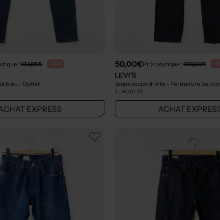
50,00€
utique :
134,95€
Prix boutique :
100,00€
-50%
-5
LEVI'S
te bleu
- Outlet
T :
W30 L32
ACHAT EXPRESS
ACHAT EXPRES