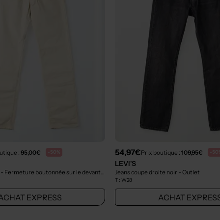
54,97€
utique :
95,00€
Prix boutique :
109,95€
-50%
-50
LEVI'S
Jeans coupe slim - Fermeture boutonnée sur le devant beige
Jeans coupe droite noir
- Outlet
- Outlet
T :
W28
ACHAT EXPRESS
ACHAT EXPRES