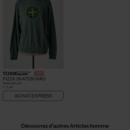
17,00€
Prix boutique :
-80%
85,00€
PIZZA SKATEBOARD
Sweat-shirt vert
T :
S, M
ACHAT EXPRESS
Découvrez d'autres Articles homme