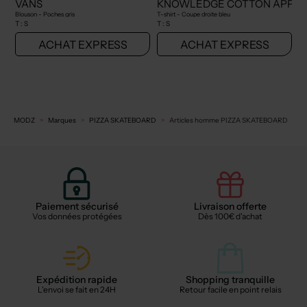
VANS
KNOWLEDGE COTTON APPA
Blouson - Poches gris
T-shirt - Coupe droite bleu
T :
S
T :
S
ACHAT EXPRESS
ACHAT EXPRESS
MODZ
Marques
PIZZA SKATEBOARD
Articles homme PIZZA SKATEBOARD
Paiement sécurisé
Livraison offerte
Vos données protégées
Dès 100€ d'achat
Expédition rapide
Shopping tranquille
L'envoi se fait en 24H
Retour facile en point relais