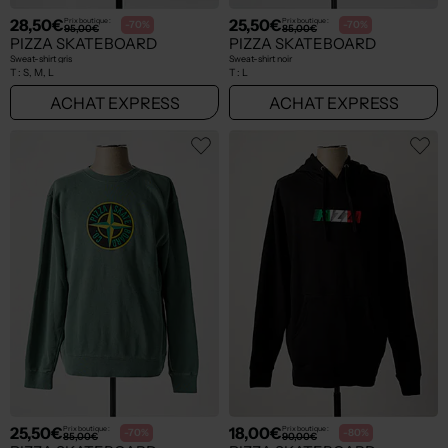
28,50€
25,50€
Prix boutique :
Prix boutique :
-70%
-70%
95,00€
85,00€
PIZZA SKATEBOARD
PIZZA SKATEBOARD
Sweat-shirt gris
Sweat-shirt noir
T :
S, M, L
T :
L
ACHAT EXPRESS
ACHAT EXPRESS
25,50€
18,00€
Prix boutique :
Prix boutique :
-70%
-80%
85,00€
90,00€