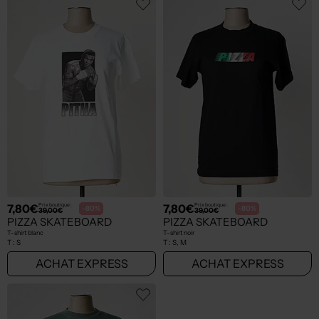
7,80€
7,80€
Prix boutique :
Prix boutique :
-80%
-80%
39,00€
39,00€
PIZZA SKATEBOARD
PIZZA SKATEBOARD
T-shirt blanc
T-shirt noir
T :
S
T :
S, M
ACHAT EXPRESS
ACHAT EXPRESS