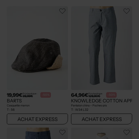
19,99€
64,96€
Prix boutique :
Prix boutique :
-50%
-50%
39,99€
129,90€
BARTS
KNOWLEDGE COTTON APPA
Casquette marron
Pantalon chino - Poches gris
T :
56
T :
W34 L32
ACHAT EXPRESS
ACHAT EXPRESS