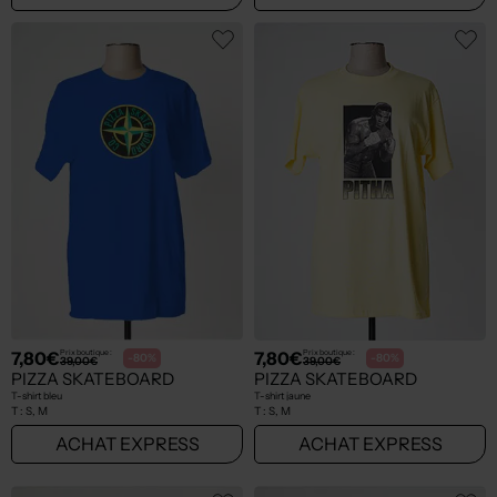
7,80€
7,80€
Prix boutique :
Prix boutique :
-80%
-80%
39,00€
39,00€
PIZZA SKATEBOARD
PIZZA SKATEBOARD
T-shirt bleu
T-shirt jaune
T :
S, M
T :
S, M
ACHAT EXPRESS
ACHAT EXPRESS