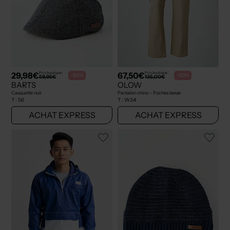
29,98€
67,50€
Prix boutique :
Prix boutique :
-50%
-50%
59,95€
135,00€
BARTS
OLOW
Casquette noir
Pantalon chino - Poches beige
T :
56
T :
W34
ACHAT EXPRESS
ACHAT EXPRESS