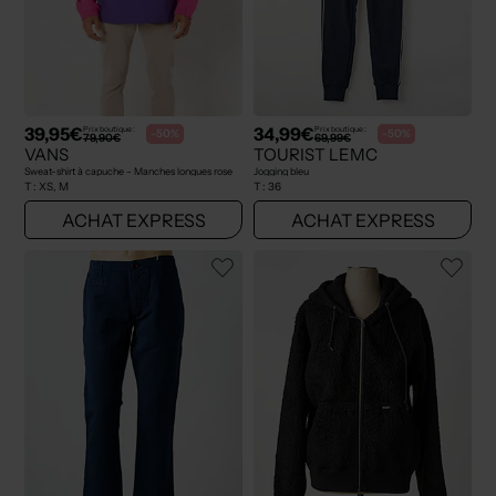
39,95€
34,99€
Prix boutique :
Prix boutique :
-50%
-50%
79,90€
69,99€
VANS
TOURIST LEMC
Sweat-shirt à capuche - Manches longues rose
Jogging bleu
T :
XS, M
T :
36
ACHAT EXPRESS
ACHAT EXPRESS