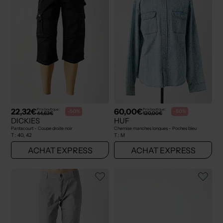
22,32€
60,00€
Prix boutique :
Prix boutique :
-50%
-50%
44,63€
120,00€
DICKIES
HUF
Pantacourt - Coupe droite noir
Chemise manches longues - Poches bleu
T :
40, 42
T :
M
ACHAT EXPRESS
ACHAT EXPRESS