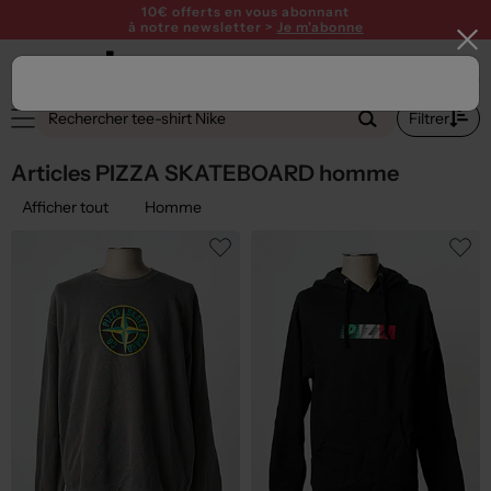
10€ offerts en vous abonnant
à notre newsletter >
Je m'abonne
1
Filtrer
Articles PIZZA SKATEBOARD homme
Afficher tout
Homme