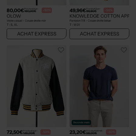
80,00€
49,96€
Prix boutique :
Prix boutique :
-50%
-50%
160,00€
99,90€
OLOW
KNOWLEDGE COTTON APPA
Veste casual - Coupe droite noir
Pantalon 7/8 - Coupe droite beige
T :
S, XL
T :
W31
ACHAT EXPRESS
ACHAT EXPRESS
Seconde main
72,50€
23,20€
Prix boutique :
Prix neuf estimé :
-50%
-60%
145,00€
58,00€