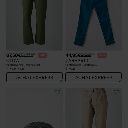
67,50€
44,95€
Prix boutique :
Prix boutique :
-50%
-50%
135,00€
89,90€
OLOW
CARHARTT
Pantalon chino - Poches vert
Pantalon slim - Stretch bleu
T :
W34, W36
T :
W27
ACHAT EXPRESS
ACHAT EXPRESS