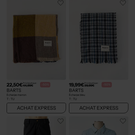
22,50€
19,99€
Prix boutique :
Prix boutique :
-50%
-50%
44,99€
39,99€
BARTS
BARTS
Echarpe marron
Echarpe bleu
T :
TU
T :
TU
ACHAT EXPRESS
ACHAT EXPRESS