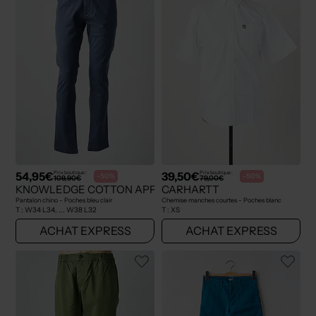
54,95€
39,50€
Prix boutique :
Prix boutique :
-50%
-50%
109,90€
79,00€
KNOWLEDGE COTTON APPAREL
CARHARTT
Pantalon chino - Poches bleu clair
Chemise manches courtes - Poches blanc
T :
W34 L34, ... W38 L32
T :
XS
ACHAT EXPRESS
ACHAT EXPRESS