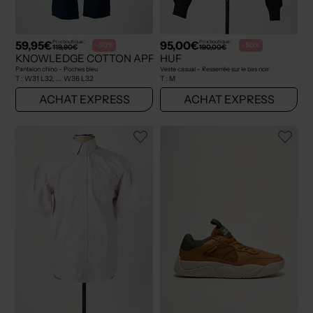
59,95€
95,00€
Prix boutique :
Prix boutique :
-50%
-50%
119,90€
190,00€
KNOWLEDGE COTTON APPAREL
HUF
Pantalon chino - Poches bleu
Veste casual - Resserrée sur le bas noir
T :
W31 L32, ... W36 L32
T :
M
ACHAT EXPRESS
ACHAT EXPRESS