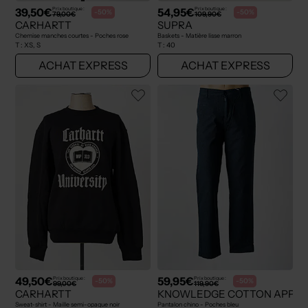
39,50€
54,95€
Prix boutique :
Prix boutique :
-50%
-50%
79,00€
109,90€
CARHARTT
SUPRA
Chemise manches courtes - Poches rose
Baskets - Matière lisse marron
T :
XS, S
T :
40
ACHAT EXPRESS
ACHAT EXPRESS
49,50€
59,95€
Prix boutique :
Prix boutique :
-50%
-50%
99,00€
119,90€
CARHARTT
KNOWLEDGE COTTON APPA
Sweat-shirt - Maille semi-opaque noir
Pantalon chino - Poches bleu