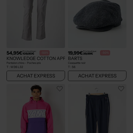
54,95€
19,99€
Prix boutique :
Prix boutique :
-50%
-50%
109,90€
39,99€
KNOWLEDGE COTTON APPAREL
BARTS
Pantalon chino - Poches gris
Casquette noir
T :
W36 L32
T :
56
ACHAT EXPRESS
ACHAT EXPRESS