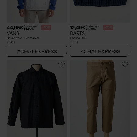
44,95€
12,49€
Prix boutique :
Prix boutique :
-50%
-50%
89,90€
24,99€
VANS
BARTS
Coupe-vent - Poches bleu
Chapeau bleu
T :
XS
T :
TU
ACHAT EXPRESS
ACHAT EXPRESS