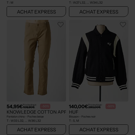
T :
M
T :
W27 L32, ... W34 L32
ACHAT EXPRESS
ACHAT EXPRESS
54,95€
140,00€
Prix boutique :
Prix boutique :
-50%
-50%
109,90€
280,00€
KNOWLEDGE COTTON APPAREL
HUF
Pantalon chino - Poches beige
Blouson - Poches noir
T :
W33 L32, ... W36 L32
T :
S, M
ACHAT EXPRESS
ACHAT EXPRESS