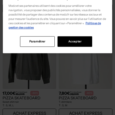
T :
S, M, L
T :
TU
Modz et ses partenaires utilisent des cookies pour améliorer votre
ACHAT EXPRESS
ACHAT EXPRESS
navigation, vous proposer des publicités personnalisées, vous donner la
possibilité de partager des contenus de modz.fr sur les réseaux sociaux et
pour mesurer l’audience du site. Vous pouvez en savoir plus sur l’utilisation de
ces cookies et les paramétrer en cliquant sur « Paramétrer ».
Politique de
gestion des cookies
Paramétrer
Accepter
17,00€
7,80€
Prix boutique :
Prix boutique :
-80%
-80%
85,00€
39,00€
PIZZA SKATEBOARD
PIZZA SKATEBOARD
Sweat-shirt noir
T-shirt blanc
T :
S, M, L
T :
S, M
ACHAT EXPRESS
ACHAT EXPRESS