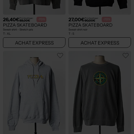
26,40€
27,00€
Prix boutique :
Prix boutique :
-70%
-70%
88,00€
90,00€
PIZZA SKATEBOARD
PIZZA SKATEBOARD
Sweat-shirt - Stretch gris
Sweat-shirt noir
T :
XL
T :
S
ACHAT EXPRESS
ACHAT EXPRESS