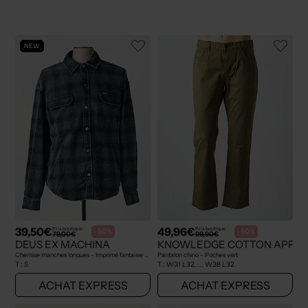
NEW
39,50€
49,96€
Prix boutique :
Prix boutique :
-50%
-50%
79,00€
99,90€
DEUS EX MACHINA
KNOWLEDGE COTTON APPA
Chemise manches longues - Imprimé fantaisie bleu
Pantalon chino - Poches vert
T :
S
T :
W31 L32, ... W38 L32
ACHAT EXPRESS
ACHAT EXPRESS