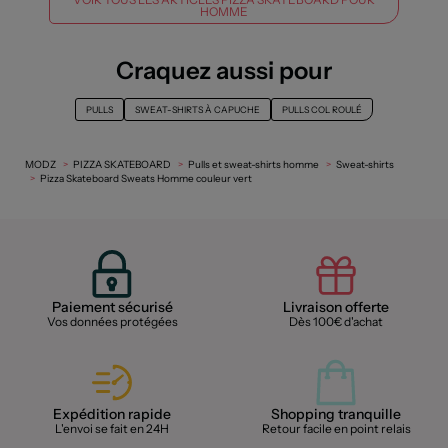
HOMME
Craquez aussi pour
PULLS
SWEAT-SHIRTS À CAPUCHE
PULLS COL ROULÉ
MODZ
PIZZA SKATEBOARD
Pulls et sweat-shirts homme
Sweat-shirts
Pizza Skateboard Sweats Homme couleur vert
Paiement sécurisé
Livraison offerte
Vos données protégées
Dès 100€ d'achat
Expédition rapide
Shopping tranquille
L'envoi se fait en 24H
Retour facile en point relais