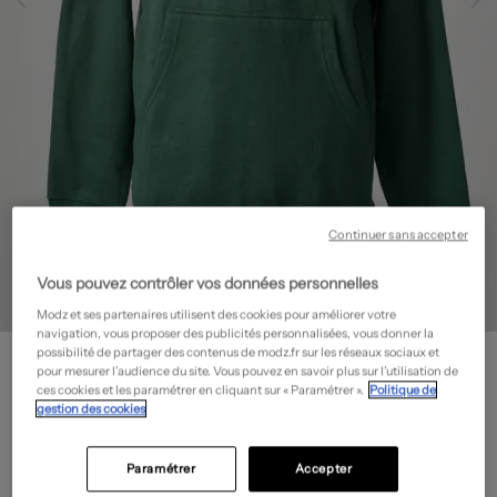
Continuer sans accepter
Vous pouvez contrôler vos données personnelles
Modz et ses partenaires utilisent des cookies pour améliorer votre
navigation, vous proposer des publicités personnalisées, vous donner la
PIZZA SKATEBOARD
possibilité de partager des contenus de modz.fr sur les réseaux sociaux et
pour mesurer l’audience du site. Vous pouvez en savoir plus sur l’utilisation de
Sweat-shirt
- Outlet
ces cookies et les paramétrer en cliquant sur « Paramétrer ».
Politique de
18,00€
gestion des cookies
-80%
Prix boutique :
90,00€
?
Paramétrer
Accepter
Guide des tailles