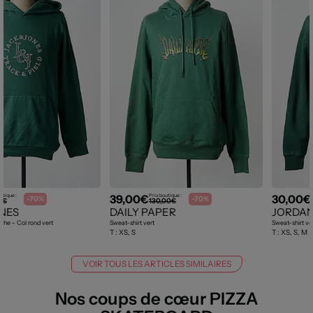
39,00€
30,00€
utique :
Prix boutique :
-70%
-70%
9€
130,00€
ONES
DAILY PAPER
JORDA
che - Col rond vert
Sweat-shirt vert
Sweat-shirt ve
T :
XS, S
T :
XS, S, M
VOIR TOUS LES ARTICLES SIMILAIRES
Nos coups de cœur PIZZA