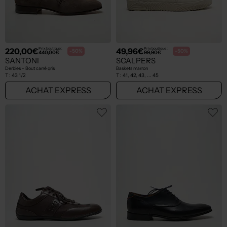
220,00€
49,96€
Prix boutique :
Prix boutique :
-50%
-50%
440,00€
99,90€
SANTONI
SCALPERS
Derbies - Bout carré gris
Baskets marron
T :
43 1/2
T :
41, 42, 43, ... 45
ACHAT EXPRESS
ACHAT EXPRESS