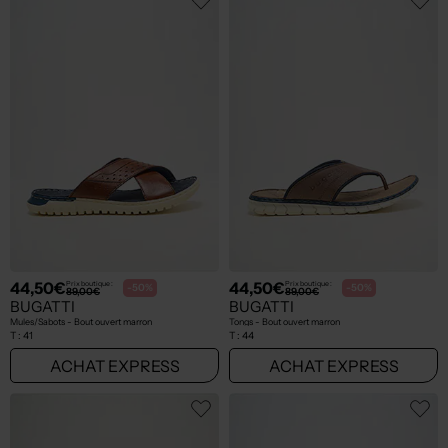
44,50€
44,50€
Prix boutique :
Prix boutique :
-50%
-50%
89,00€
89,00€
BUGATTI
BUGATTI
Mules/Sabots - Bout ouvert marron
Tongs - Bout ouvert marron
T :
41
T :
44
ACHAT EXPRESS
ACHAT EXPRESS