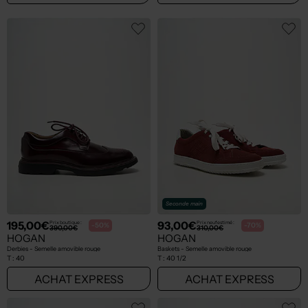
Seconde main
195,00€
93,00€
Prix boutique :
Prix neuf estimé :
-50%
-70%
390,00€
310,00€
HOGAN
HOGAN
Derbies - Semelle amovible rouge
Baskets - Semelle amovible rouge
T :
40
T :
40 1/2
ACHAT EXPRESS
ACHAT EXPRESS