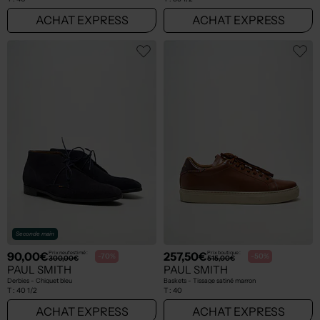
ACHAT EXPRESS
ACHAT EXPRESS
Seconde main
90,00€
257,50€
Prix neuf estimé :
Prix boutique :
-70%
-50%
300,00€
515,00€
PAUL SMITH
PAUL SMITH
Derbies - Chiquet bleu
Baskets - Tissage satiné marron
T :
40 1/2
T :
40
ACHAT EXPRESS
ACHAT EXPRESS