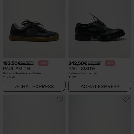
182,50€
242,50€
Prix boutique :
Prix boutique :
-50%
-50%
365,00€
485,00€
PAUL SMITH
PAUL SMITH
Baskets - Semelle amovible bleu
Derbies - Bout rond noir
T :
40, 42
T :
42
ACHAT EXPRESS
ACHAT EXPRESS