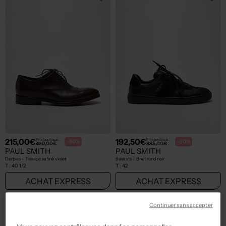
215,00€
192,50€
Prix boutique :
Prix boutique :
-50%
-50%
430,00€
385,00€
PAUL SMITH
PAUL SMITH
Derbies - Tissage satiné violet
Baskets - Bout rond noir
T :
40 1/2
T :
42
ACHAT EXPRESS
ACHAT EXPRESS
Continuer sans accepter