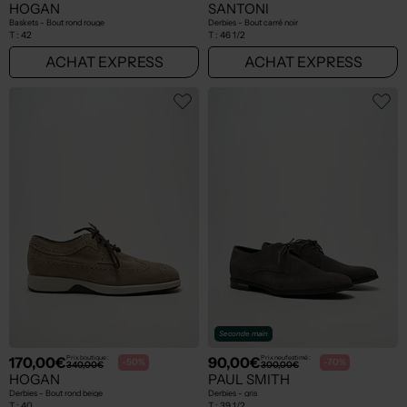
HOGAN
SANTONI
Baskets - Bout rond rouge
Derbies - Bout carré noir
T :
42
T :
46 1/2
ACHAT EXPRESS
ACHAT EXPRESS
Seconde main
170,00€
90,00€
Prix boutique :
Prix neuf estimé :
-50%
-70%
340,00€
300,00€
HOGAN
PAUL SMITH
Derbies - Bout rond beige
Derbies - gris
T :
40
T :
39 1/2