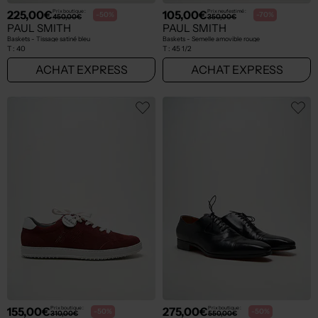
225,00€
105,00€
Prix boutique :
Prix neuf estimé :
-50%
-70%
450,00€
350,00€
PAUL SMITH
PAUL SMITH
Baskets - Tissage satiné bleu
Baskets - Semelle amovible rouge
T :
40
T :
45 1/2
ACHAT EXPRESS
ACHAT EXPRESS
155,00€
275,00€
Prix boutique :
Prix boutique :
-50%
-50%
310,00€
550,00€