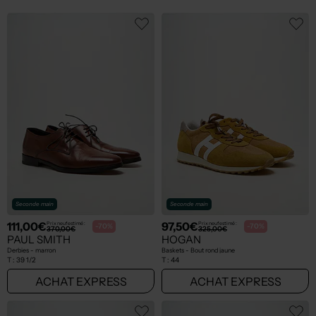
Seconde main
Seconde main
111,00€
97,50€
Prix neuf estimé :
Prix neuf estimé :
-70%
-70%
370,00€
325,00€
PAUL SMITH
HOGAN
Derbies - marron
Baskets - Bout rond jaune
T :
39 1/2
T :
44
ACHAT EXPRESS
ACHAT EXPRESS