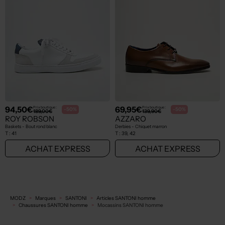
94,50€
69,95€
Prix boutique :
Prix boutique :
-50%
-50%
189,00€
139,90€
ROY ROBSON
AZZARO
Baskets - Bout rond blanc
Derbies - Chiquet marron
T :
41
T :
39, 42
ACHAT EXPRESS
ACHAT EXPRESS
MODZ
Marques
SANTONI
Articles SANTONI homme
Chaussures SANTONI homme
Mocassins SANTONI homme