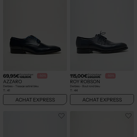
69,95€
115,00€
Prix boutique :
Prix boutique :
-50%
-50%
139,90€
230,00€
AZZARO
ROY ROBSON
Derbies - Tissage satiné bleu
Derbies - Bout rond bleu
T :
41
T :
44
ACHAT EXPRESS
ACHAT EXPRESS