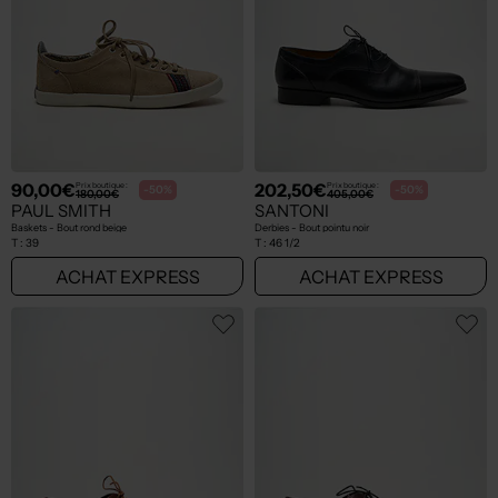
90,00€
202,50€
Prix boutique :
Prix boutique :
-50%
-50%
180,00€
405,00€
PAUL SMITH
SANTONI
Baskets - Bout rond beige
Derbies - Bout pointu noir
T :
39
T :
46 1/2
ACHAT EXPRESS
ACHAT EXPRESS