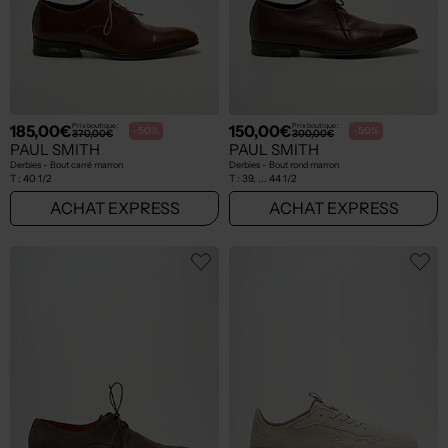
185,00€
150,00€
Prix boutique :
Prix boutique :
-50%
-50%
370,00€
300,00€
PAUL SMITH
PAUL SMITH
Derbies - Bout carré marron
Derbies - Bout rond marron
T :
40 1/2
T :
39, ... 44 1/2
ACHAT EXPRESS
ACHAT EXPRESS