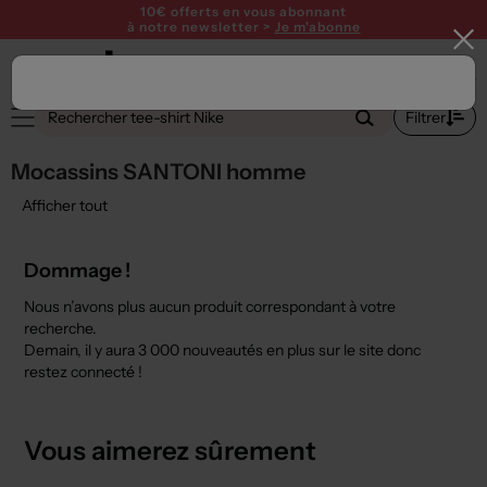
10€ offerts en vous abonnant
à notre newsletter >
Je m'abonne
2
Filtrer
Mocassins SANTONI homme
Afficher tout
Dommage !
Nous n’avons plus aucun produit correspondant à votre
recherche.
Demain, il y aura
3 000 nouveautés
en plus sur le site donc
restez connecté !
Vous aimerez sûrement