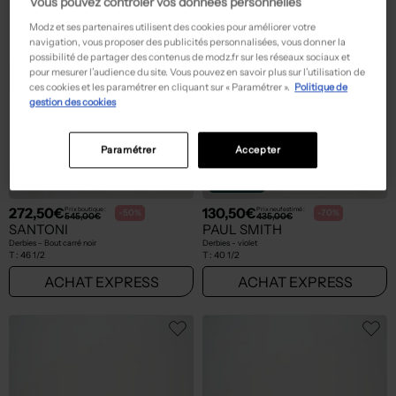
Vous pouvez contrôler vos données personnelles
Modz et ses partenaires utilisent des cookies pour améliorer votre
navigation, vous proposer des publicités personnalisées, vous donner la
possibilité de partager des contenus de modz.fr sur les réseaux sociaux et
pour mesurer l’audience du site. Vous pouvez en savoir plus sur l’utilisation de
ces cookies et les paramétrer en cliquant sur « Paramétrer ».
Politique de
gestion des cookies
Paramétrer
Accepter
Seconde main
272,50€
130,50€
Prix boutique :
Prix neuf estimé :
-50%
-70%
545,00€
435,00€
SANTONI
PAUL SMITH
Derbies - Bout carré noir
Derbies - violet
T :
46 1/2
T :
40 1/2
ACHAT EXPRESS
ACHAT EXPRESS