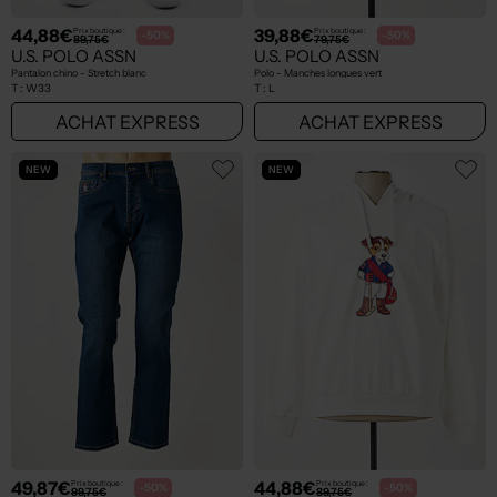
44,88€
39,88€
Prix boutique :
Prix boutique :
-50%
-50%
89,75€
79,75€
U.S. POLO ASSN
U.S. POLO ASSN
Pantalon chino - Stretch blanc
Polo - Manches longues vert
T :
W33
T :
L
ACHAT EXPRESS
ACHAT EXPRESS
NEW
NEW
49,87€
44,88€
Prix boutique :
Prix boutique :
-50%
-50%
99,75€
89,75€