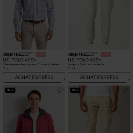
49,87€
49,87€
Prix boutique :
Prix boutique :
-50%
-50%
99,75€
99,75€
U.S. POLO ASSN
U.S. POLO ASSN
Chemise manches longues - Coupe cintrée bleu
Jogging - Taille normale beige
T :
L
T :
42
ACHAT EXPRESS
ACHAT EXPRESS
NEW
NEW