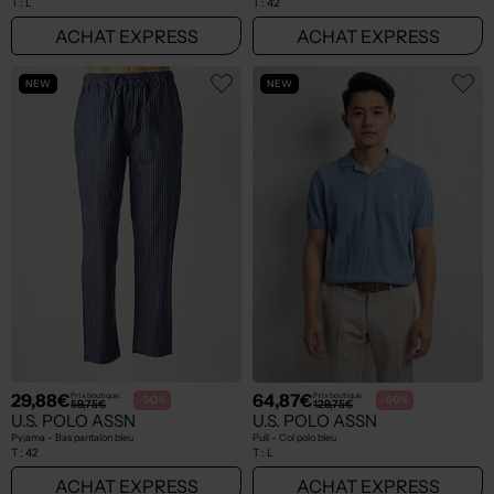
T :
L
T :
42
ACHAT EXPRESS
ACHAT EXPRESS
NEW
NEW
29,88€
64,87€
Prix boutique :
Prix boutique :
-50%
-50%
59,75€
129,75€
U.S. POLO ASSN
U.S. POLO ASSN
Pyjama - Bas pantalon bleu
Pull - Col polo bleu
T :
42
T :
L
ACHAT EXPRESS
ACHAT EXPRESS