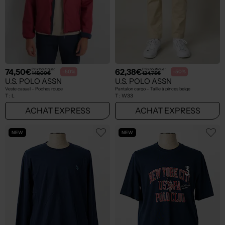
74,50€
62,38€
Prix boutique :
Prix boutique :
-50%
-50%
149,00€
124,75€
U.S. POLO ASSN
U.S. POLO ASSN
Veste casual - Poches rouge
Pantalon cargo - Taille à pinces beige
T :
L
T :
W33
ACHAT EXPRESS
ACHAT EXPRESS
NEW
NEW