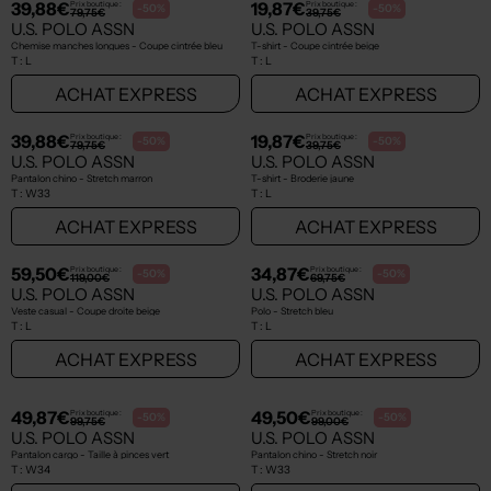
NEW
NEW
34,87€
39,88€
Prix boutique :
Prix boutique :
-50%
-50%
69,75€
79,75€
U.S. POLO ASSN
U.S. POLO ASSN
Polo - Manches longues marron
Bermuda - Stretch rose
T :
L
T :
W33
ACHAT EXPRESS
ACHAT EXPRESS