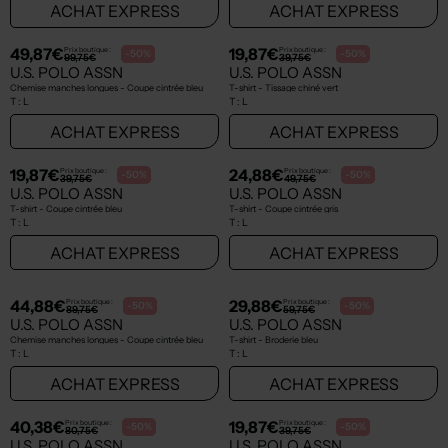
NEW
NEW
24,88€
44,88€
Prix boutique :
Prix boutique :
-50%
-50%
49,75€
89,75€
U.S. POLO ASSN
U.S. POLO ASSN
Polo - Stretch orange
Sweat-shirt à capuche - Broderie blanc
T :
L
T :
L
ACHAT EXPRESS
ACHAT EXPRESS
NEW
NEW