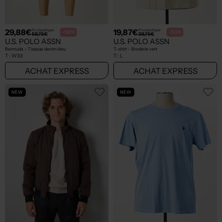
29,88€
19,87€
Prix boutique :
Prix boutique :
-50%
-50%
59,75€
39,75€
U.S. POLO ASSN
U.S. POLO ASSN
Bermuda - Tissage denim bleu
T-shirt - Broderie vert
T :
W33
T :
L
ACHAT EXPRESS
ACHAT EXPRESS
NEW
NEW