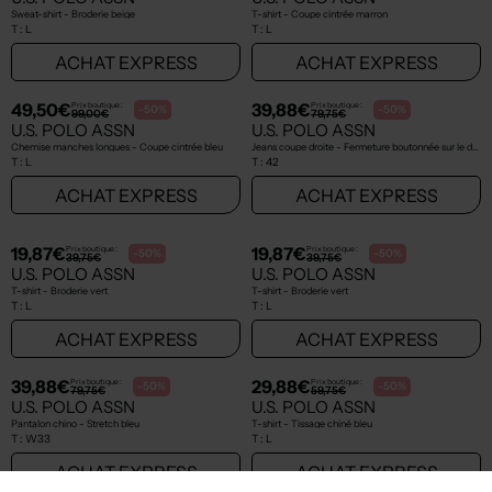
39,88€
19,87€
Prix boutique :
Prix boutique :
-50%
-50%
79,75€
39,75€
U.S. POLO ASSN
U.S. POLO ASSN
Chemise manches longues - Coupe cintrée bleu
T-shirt - Coupe cintrée beige
T :
L
T :
L
ACHAT EXPRESS
ACHAT EXPRESS
NEW
NEW