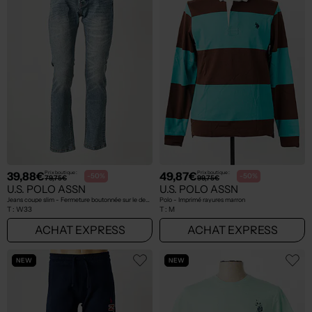
39,88€
49,87€
Prix boutique :
Prix boutique :
-50%
-50%
79,75€
99,75€
U.S. POLO ASSN
U.S. POLO ASSN
Jeans coupe slim - Fermeture boutonnée sur le devant bleu
Polo - Imprimé rayures marron
T :
W33
T :
M
ACHAT EXPRESS
ACHAT EXPRESS
NEW
NEW