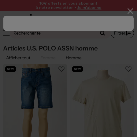
10€ offerts en vous abonnant
à notre newsletter >
Je m'abonne
1
Filtrer
Articles U.S. POLO ASSN homme
Afficher tout
Femme
Homme
NEW
NEW