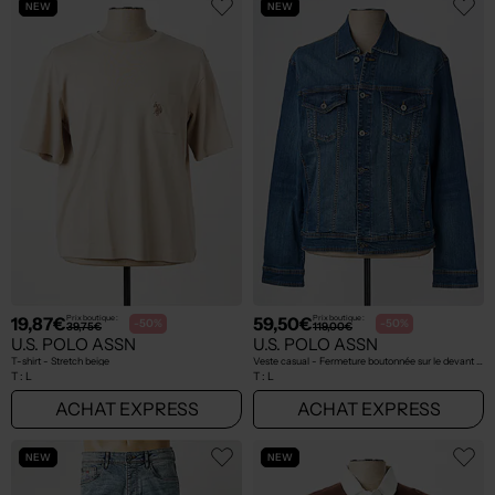
NEW
NEW
19,87€
59,50€
Prix boutique :
Prix boutique :
-50%
-50%
39,75€
119,00€
U.S. POLO ASSN
U.S. POLO ASSN
T-shirt - Stretch beige
Veste casual - Fermeture boutonnée sur le devant bleu
T :
L
T :
L
ACHAT EXPRESS
ACHAT EXPRESS
NEW
NEW