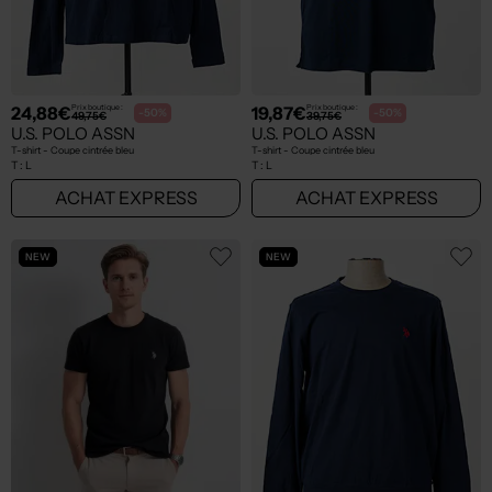
24,88€
19,87€
Prix boutique :
Prix boutique :
-50%
-50%
49,75€
39,75€
U.S. POLO ASSN
U.S. POLO ASSN
T-shirt - Coupe cintrée bleu
T-shirt - Coupe cintrée bleu
T :
L
T :
L
ACHAT EXPRESS
ACHAT EXPRESS
NEW
NEW