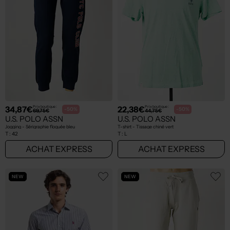
34,87€
22,38€
Prix boutique :
Prix boutique :
-50%
-50%
69,75€
44,75€
U.S. POLO ASSN
U.S. POLO ASSN
Jogging - Sérigraphie floquée bleu
T-shirt - Tissage chiné vert
T :
42
T :
L
ACHAT EXPRESS
ACHAT EXPRESS
NEW
NEW