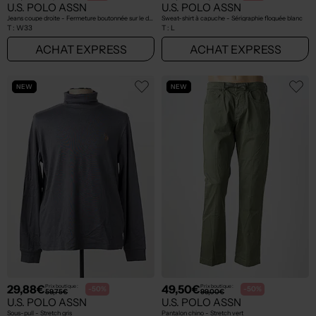
U.S. POLO ASSN
U.S. POLO ASSN
Jeans coupe droite - Fermeture boutonnée sur le devant bleu
Sweat-shirt à capuche - Sérigraphie floquée blanc
T :
W33
T :
L
ACHAT EXPRESS
ACHAT EXPRESS
NEW
NEW
29,88€
49,50€
Prix boutique :
Prix boutique :
-50%
-50%
59,75€
99,00€
U.S. POLO ASSN
U.S. POLO ASSN
Sous-pull - Stretch gris
Pantalon chino - Stretch vert