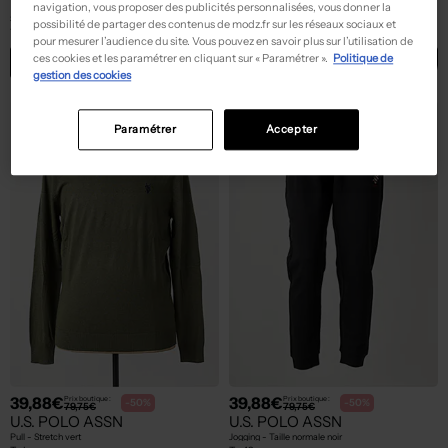
U.S. POLO ASSN
U.S. POLO ASSN
navigation, vous proposer des publicités personnalisées, vous donner la
Sweat-shirt à capuche - Broderie vert
Veste casual - Resserrée sur le bas noir
possibilité de partager des contenus de modz.fr sur les réseaux sociaux et
T :
L
T :
L
pour mesurer l’audience du site. Vous pouvez en savoir plus sur l’utilisation de
ces cookies et les paramétrer en cliquant sur « Paramétrer ».
Politique de
ACHAT EXPRESS
ACHAT EXPRESS
gestion des cookies
NEW
NEW
Paramétrer
Accepter
39,88€
39,88€
Prix boutique :
Prix boutique :
-50%
-50%
79,75€
79,75€
U.S. POLO ASSN
U.S. POLO ASSN
Pull - Stretch vert
Jogging - Taille normale noir