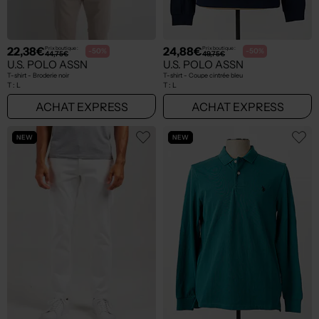
22,38€
24,88€
Prix boutique :
Prix boutique :
-50%
-50%
44,75€
49,75€
U.S. POLO ASSN
U.S. POLO ASSN
T-shirt - Broderie noir
T-shirt - Coupe cintrée bleu
T :
L
T :
L
ACHAT EXPRESS
ACHAT EXPRESS
NEW
NEW