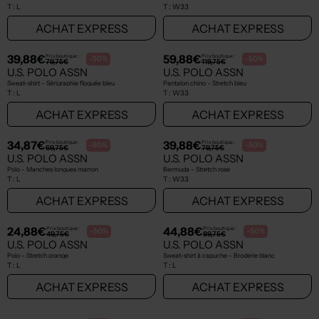
T :
L
T :
W33
ACHAT EXPRESS
ACHAT EXPRESS
NEW
NEW
39,88€
59,88€
Prix boutique :
Prix boutique :
-50%
-50%
79,75€
119,75€
U.S. POLO ASSN
U.S. POLO ASSN
Sweat-shirt - Sérigraphie floquée bleu
Pantalon chino - Stretch bleu
T :
L
T :
W33
ACHAT EXPRESS
ACHAT EXPRESS