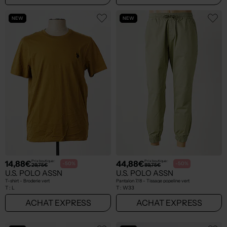
NEW
NEW
14,88€
44,88€
Prix boutique :
Prix boutique :
-50%
-50%
29,75€
89,75€
U.S. POLO ASSN
U.S. POLO ASSN
T-shirt - Broderie vert
Pantalon 7/8 - Tissage popeline vert
T :
L
T :
W33
ACHAT EXPRESS
ACHAT EXPRESS