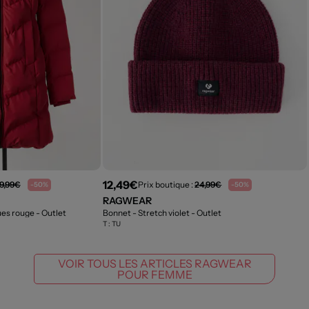
12,49€
9,99€
Prix boutique :
24,99€
-50%
-50%
RAGWEAR
ues rouge
- Outlet
Bonnet - Stretch violet
- Outlet
T :
TU
VOIR TOUS LES ARTICLES RAGWEAR
POUR FEMME