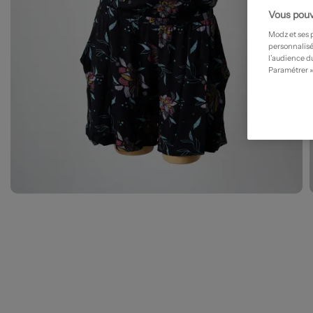
Vous pouv
Modz et ses 
personnalisé
l’audience du
Paramétrer »