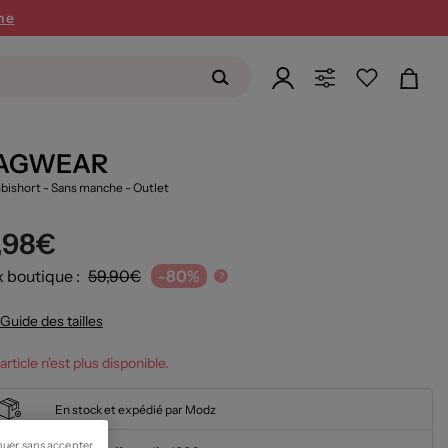
ne
AGWEAR
ishort - Sans manche
- Outlet
1,98€
x boutique :
59,90€
-80%
?
Guide des tailles
article n'est plus disponible.
En stock et expédié par Modz
nuer sans accepter