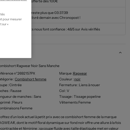
Livraison offerte dès 100€
Il ne vous reste plus que
03:37:38
ités
pour être livré demain avec Chronopost !
 et pour mesurer
t sur «
Nos clients nous font confiance :
4.6/5 sur Avis vérifiés
escription
ombishort Ragwear Noir Sans Manche
éférence n°2692157PX
Marque :
Ragwear
tégorie :
Combishort femme
Couleur
:
noir
oupe
: Cintrée
Fermeture
: Liens à nouer
oches
: Fausse
Col
: V
ongueur de manches
: Sans
Tissage
: Tissage popeline
mprimé
: Fleurs
Vêtements Femme
ombinaisons Femme
ofitez d’un look actuel à petit prix avec ce combishort femme de la marque
GWEAR, dont le motif floral dynamique sur fond noir offre une allure à la fois
contractée et féminine ; sa coupe fluide avec taille élastiquée met en valeur