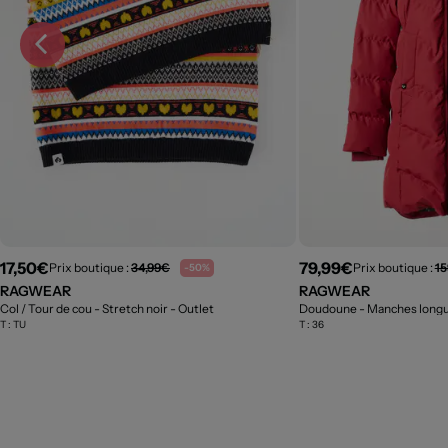
17,50€
79,99€
Prix boutique :
34,99€
Prix boutique :
15
-50%
RAGWEAR
RAGWEAR
Col / Tour de cou - Stretch noir
- Outlet
Doudoune - Manches long
T :
TU
T :
36