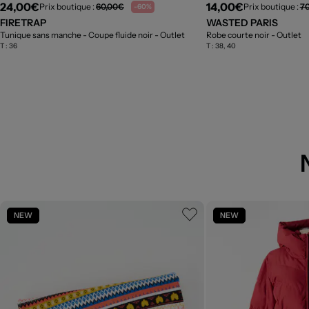
24,00€
14,00€
Prix boutique :
60,00€
Prix boutique :
7
-60%
FIRETRAP
WASTED PARIS
Tunique sans manche - Coupe fluide noir
- Outlet
Robe courte noir
- Outlet
T :
36
T :
38, 40
NEW
NEW