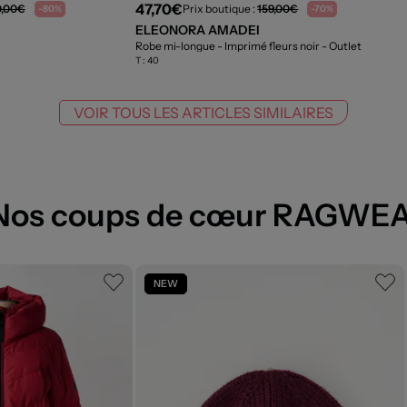
47,70€
0,00€
Prix boutique :
159,00€
-80%
-70%
ELEONORA AMADEI
Robe mi-longue - Imprimé fleurs noir
- Outlet
T :
40
VOIR TOUS LES ARTICLES SIMILAIRES
Nos coups de cœur RAGWE
NEW