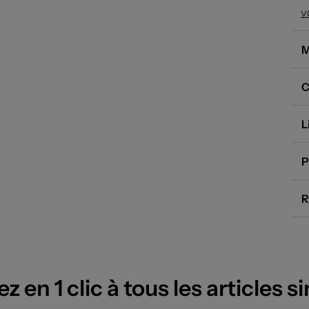
la
V
to
co
M
C
L
P
R
 en 1 clic à tous les articles si