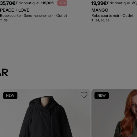
35,70€
19,99€
Prix boutique :
119,00€
Prix boutique :
39
-70%
PEACE + LOVE
MANGO
Robe courte - Sans manche noir
- Outlet
Robe courte noir
- Outlet
T :
38
T :
34, 36, 38
AR
NEW
NEW