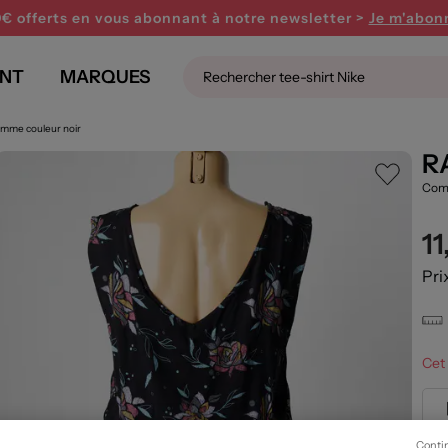
0€ offerts en vous abonnant
à notre newsletter >
Je m'abon
NT
MARQUES
mme couleur noir
R
Comb
1
Pri
Cet 
Conti