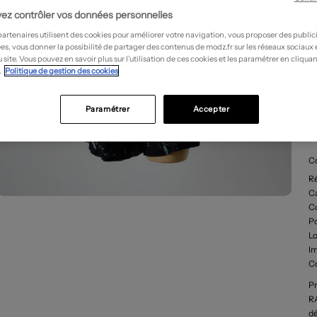
ez contrôler vos données personnelles
partenaires utilisent des cookies pour améliorer votre navigation, vous proposer des public
es, vous donner la possibilité de partager des contenus de modz.fr sur les réseaux sociaux
 site. Vous pouvez en savoir plus sur l’utilisation de ces cookies et les paramétrer en cliquan
.
Politique de gestion des cookies
Paramétrer
Accepter
D
C
R
Ca
C
P
L
I
C
Pr
RA
dé