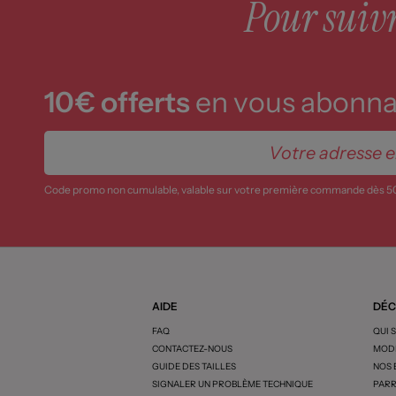
Pour suivre
10€ offerts
en vous abonnan
Code promo non cumulable, valable sur votre première commande dès 5
AIDE
DÉC
FAQ
QUI 
CONTACTEZ-NOUS
MODE
GUIDE DES TAILLES
NOS
SIGNALER UN PROBLÈME TECHNIQUE
PARR