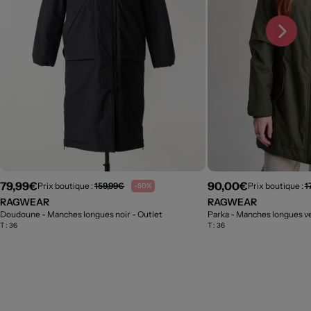
79,99€
90,00€
Prix boutique :
159,99€
Prix boutique :
1
-50%
RAGWEAR
RAGWEAR
Doudoune - Manches longues noir
- Outlet
Parka - Manches longues v
T :
36
T :
36