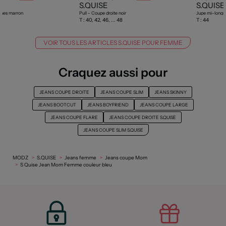
S.QUISE
S.QUISE
ches marron
Pull - Coupe droite noir
Jupe mi-longue
T :
40, 42, 46, ... 48
T :
44
VOIR TOUS LES ARTICLES S.QUISE POUR FEMME
Craquez aussi pour
JEANS COUPE DROITE
JEANS COUPE SLIM
JEANS SKINNY
JEANS BOOTCUT
JEANS BOYFRIEND
JEANS COUPE LARGE
JEANS COUPE FLARE
JEANS COUPE DROITE S.QUISE
JEANS COUPE SLIM S.QUISE
MODZ
S.QUISE
Jeans femme
Jeans coupe Mom
S Quise Jean Mom Femme couleur bleu