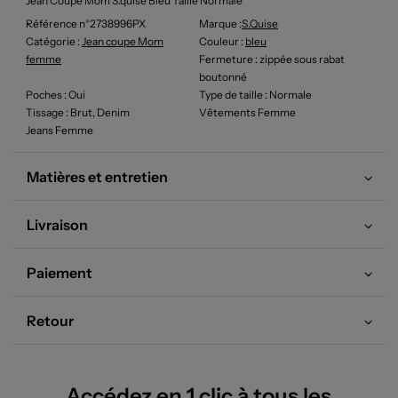
Jean Coupe Mom S.quise Bleu Taille Normale
Référence n°2738996PX
Marque :
S.quise
Catégorie :
Jean coupe Mom
Couleur
:
bleu
femme
Fermeture
: zippée sous rabat
boutonné
Poches
: Oui
Type de taille
: Normale
Tissage
: Brut, Denim
Vêtements Femme
Jeans Femme
Matières et entretien
Livraison
Paiement
Retour
Accédez en 1 clic à tous les