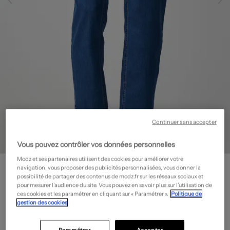
Continuer sans accepter
Vous pouvez contrôler vos données personnelles
Modz et ses partenaires utilisent des cookies pour améliorer votre
S.QUISE
navigation, vous proposer des publicités personnalisées, vous donner la
Jean coupe Mom - Tissage brut
- Outlet
possibilité de partager des contenus de modz.fr sur les réseaux sociaux et
pour mesurer l’audience du site. Vous pouvez en savoir plus sur l’utilisation de
29,95€
ces cookies et les paramétrer en cliquant sur « Paramétrer ».
Politique de
gestion des cookies
-50%
Prix boutique :
59,90€
?
Guide des tailles