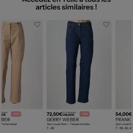
articles similaires !
72,50€
54,00€
outique :
Prix boutique :
-50%
-50%
,00€
145,00€
EBER
GERRY WEBER
FRANK
 Poches beige
Jean coupe Mom - Tissage brut bleu
Jean coupe Mo
T :
48
T :
38, 40, 42,