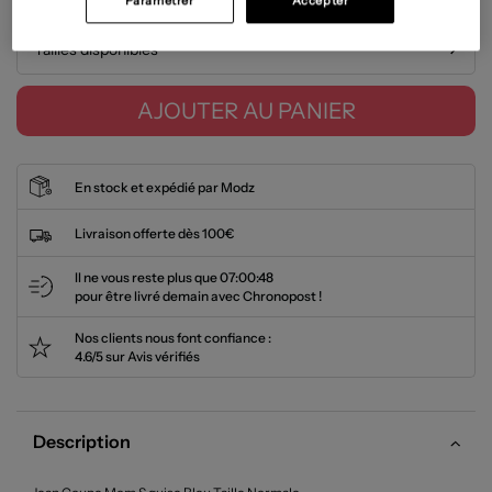
Paramétrer
Accepter
Tailles disponibles
AJOUTER AU PANIER
En stock et expédié par Modz
Livraison offerte dès 100€
Il ne vous reste plus que
07:00:47
pour être livré demain avec Chronopost !
Nos clients nous font confiance :
4.6/5 sur Avis vérifiés
Description