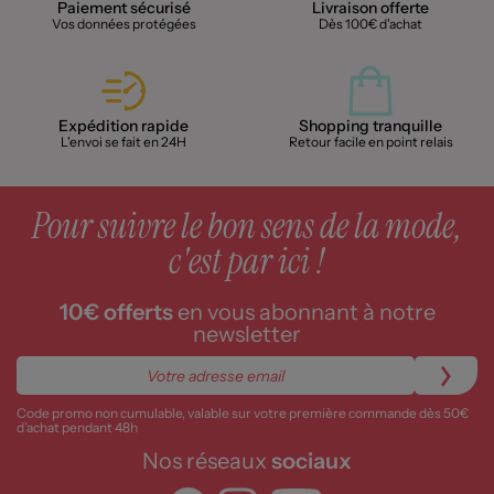
Paiement sécurisé
Livraison offerte
Vos données protégées
Dès 100€ d'achat
Expédition rapide
Shopping tranquille
L'envoi se fait en 24H
Retour facile en point relais
Pour suivre le bon sens de la mode,
c'est par ici !
10€ offerts
en vous abonnant à notre
newsletter
Code promo non cumulable, valable sur votre première commande dès 50€
d’achat pendant 48h
Nos réseaux
sociaux